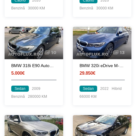
Cabrio
2020
Cabrio
2020
Benzină
30000 KM
Benzină
30000 KM
10
13
BMW 318i E90 Automat 2009 FACELIFT E5
BMW 320i eDrive M-Pack 2022 Piele Navi mare Ceasuri digitale 360 LED
5.000€
29.850€
Sedan
2009
Sedan
2022
Hibrid
Benzină
280000 KM
66000 KM