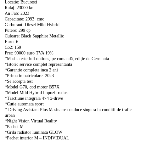
Locatie: Bucuresti
Rulaj: 23000 km
An Fab: 2023
Capacitate: 2993
cmc
Carburant: Diesel Mild Hybrid
Putere: 299 cp
Culoare: Black Sapphire Metallic
Euro: 6
Co2: 159
Pret: 90000 euro TVA 19%
*Masina este full options, pe comandă, ediție de Germania
*Istoric service complet reprezentanta
*Garantie completa inca 2 ani
*Prima inmatriculare
2023
*Se accepta test
*Model G70, cod motor B57X
*Model Mild Hybrid impozit redus
*Tractiune integrala 4×4 x-drive
*Cutie automata sport
* Driving Assistant Plus Masina se conduce singura in conditii de trafic
urban
*Night Vision Virtual Reality
*Pachet M
*Grila radiator luminata GLOW
*Pachet interior M – INDIVIDUAL