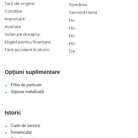
Țară de origine:
România
Condiție:
Second Hand
Importată:
Nu
Avariată:
Nu
Volan pe dreapta:
Nu
Eligibil pentru finanțare:
Nu
Fără accident în istoric:
Da
Opțiuni suplimentare
•
Filtru de particule
•
Vopsea metalizată
Istoric
•
Carte de service
•
Înmatriculat