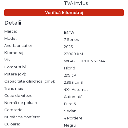
TVA invlus
Verifică kilometraj
Detalii
Marcă:
BMW
Model:
7 Series
Anul fabricației:
2023
Kilometraj:
23000 KM
VIN:
WBA21EJ020CN68344
Combustibil:
Hibrid
Putere (cP):
299 cP
Capacitate cilindrică (cm3):
2,993 cm3
Transmisie:
4X4 Automat
Cutie de viteze:
Automată
Normă de poluare:
Euro 6
Caroserie:
Sedan
Număr de portiere:
4 Portiere
Culoare:
Negru