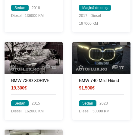
Sedan
2018
Mașină de oraș
Diesel
136000 KM
2017
Diesel
197000 KM
12
17
BMW 730D XDRIVE
BMW 740 Mild Hibrid Iconic Glow M PRO PACHET
19.300€
91.500€
Sedan
2015
Sedan
2023
Diesel
162000 KM
Diesel
50000 KM