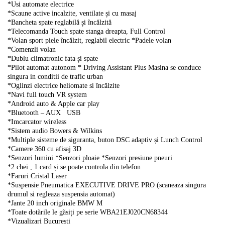
*Usi automate electrice
*Scaune active incalzite, ventilate și cu masaj
*Bancheta spate reglabilă și încălzită
*Telecomanda Touch spate stanga dreapta, Full Control
*Volan sport piele încălzit, reglabil electric *Padele volan
*Comenzli volan
*Dublu climatronic fata și spate
*Pilot automat autonom * Driving Assistant Plus Masina se conduce
singura in conditii de trafic urban
*Oglinzi electrice heliomate si încălzite
*Navi full touch VR system
*Android auto & Apple car play
*Bluetooth – AUX
USB
*Imcarcator wireless
*Sistem audio Bowers & Wilkins
*Multiple sisteme de siguranta, buton DSC adaptiv și Lunch Control
*Camere 360 cu afisaj 3D
*Senzori lumini *Senzori ploaie *Senzori presiune pneuri
*2 chei , 1 card și se poate controla din telefon
*Faruri Cristal Laser
*Suspensie Pneumatica EXECUTIVE DRIVE PRO (scaneaza singura
drumul si regleaza suspensia automat)
*Jante 20 inch originale BMW M
*Toate dotările le găsiți pe serie WBA21EJ020CN68344
*Vizualizari Bucuresti