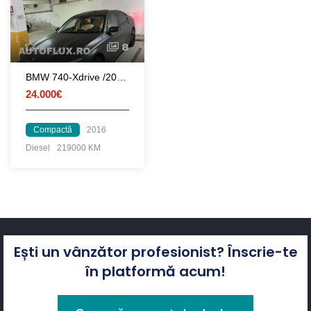
8
BMW 740-Xdrive /2016 Full option
24.000€
Compactă
2016
Diesel
219000 KM
Ești un vânzător profesionist? Înscrie-te
în platformă acum!