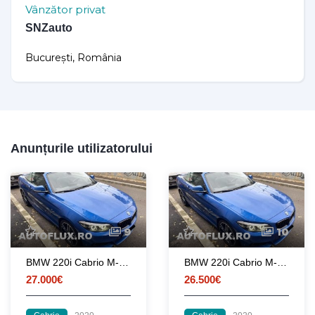
Vânzător privat
SNZauto
București, România
Anunțurile utilizatorului
9
10
BMW 220i Cabrio M-Pak 2020 Auto-Sport Klima Navi Camera LED
BMW 220i Cabrio M-Pak 2020 Auto-Sport Klima Navi Camera LED
27.000€
26.500€