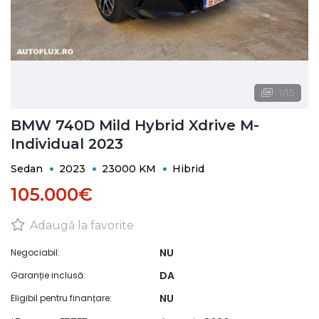
1
/
15
BMW 740D Mild Hybrid Xdrive M-
Individual 2023
Sedan
2023
23000 KM
Hibrid
105.000€
Adaugă la favorite
NU
Negociabil:
DA
Garanție inclusă:
NU
Eligibil pentru finanțare: