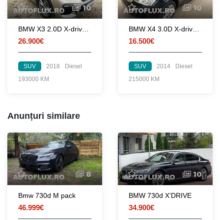
10
10
BMW X3 2.0D X-drive 2018 M-Pack Ceasuri-Digitale Navi HUD Led
BMW X4 3.0D X-drive 2014 M-Pack Automat-Sport Navi Klima Piele Bi-Xenon
26.900€
16.500€
SUV
2018
Diesel
SUV
2014
Diesel
193000 KM
215000 KM
Anunțuri similare
8
10
Bmw 730d M pack
BMW 730d X’DRIVE
46.999€
34.900€