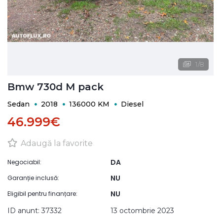
1
/
8
Bmw 730d M pack
Sedan
2018
136000 KM
Diesel
46.999€
Adaugă la favorite
DA
Negociabil:
NU
Garanție inclusă:
NU
Eligibil pentru finanțare:
ID anunt: 37332
13 octombrie 2023