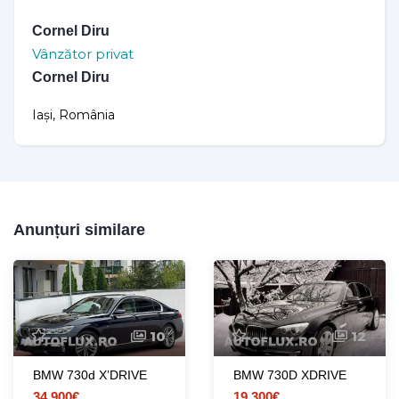
Cornel Diru
Vânzător privat
Cornel Diru
Iași, România
Anunțuri similare
10
12
BMW 730d X’DRIVE
BMW 730D XDRIVE
34.900€
19.300€