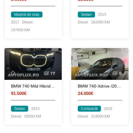
Mașină de oraș
Sedan
2015
2017
Diesel
Diesel
162000 KM
197000 KM
17
8
BMW 740 Mild Hibrid Iconic Glow M PRO PACHET
BMW 740-Xdrive /2016 Full option
91.500€
24.000€
Sedan
2023
Compactă
2016
Diesel
50000 KM
Diesel
219000 KM