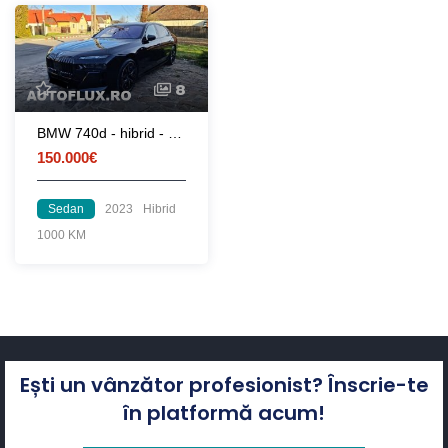
8
BMW 740d - hibrid - 2023
150.000€
Sedan
2023
Hibrid
1000 KM
Ești un vânzător profesionist? Înscrie-te
în platformă acum!