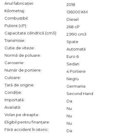
Anul fabricației:
2018
Kilometraj:
136000 KM
Combustibil:
Diesel
Putere (cP):
268 cP
Capacitate cilindrică (cm3):
2,990 cm3
Transmisie:
Spate
Cutie de viteze:
Automată
Normă de poluare:
Euro 6
Caroserie:
Sedan
Număr de portiere:
4 Portiere
Culoare:
Negru
Țară de origine:
Germania
Condiție:
Second Hand
Importată:
Da
Avariată:
Nu
Volan pe dreapta:
Nu
Eligibil pentru finanțare:
Nu
Fără accident în istoric:
Da