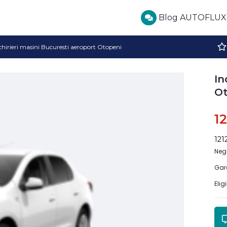
Blog AUTOFLUX
chirieri masini Bucuresti aeroport Otopeni
In
Ot
1
121
Neg
Gar
Elig