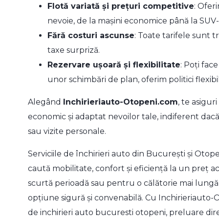
Flotă variată și prețuri competitive
: Ofer
nevoie, de la mașini economice până la SUV-
Fără costuri ascunse
: Toate tarifele sunt t
taxe surpriză.
Rezervare ușoară și flexibilitate
: Poți fac
unor schimbări de plan, oferim politici flexibi
Alegând
Inchirieriauto-Otopeni.com
, te asiguri
economic și adaptat nevoilor tale, indiferent dacă
sau vizite personale.
Serviciile de închirieri auto din București și Otop
caută mobilitate, confort și eficiență la un preț a
scurtă perioadă sau pentru o călătorie mai lungă,
opțiune sigură și convenabilă. Cu Inchirieriauto-
de
inchirieri auto bucuresti otopeni
, preluare dir