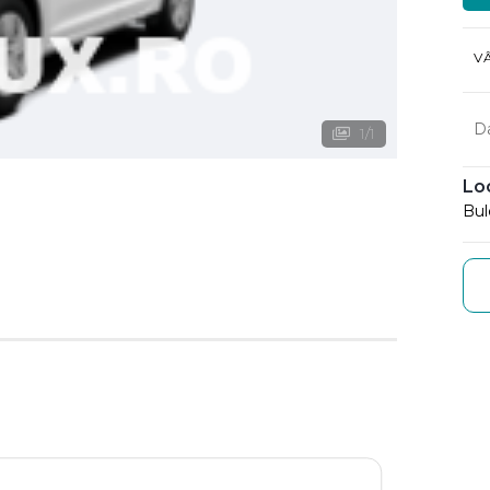
V
D
1
/
1
Lo
Bul