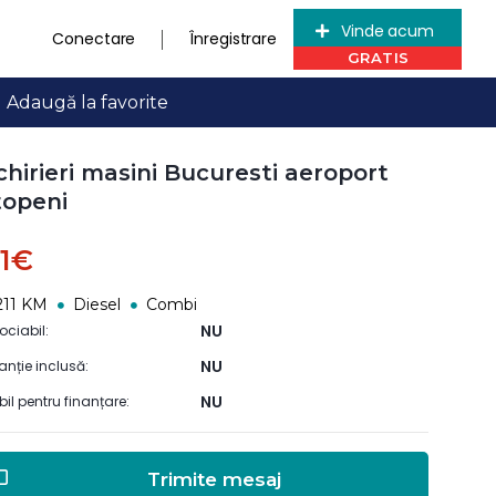
Vinde acum
Conectare
Înregistrare
Adaugă la favorite
chirieri masini Bucuresti aeroport
openi
21€
211 KM
Diesel
Combi
NU
ociabil:
NU
anție inclusă:
NU
ibil pentru finanțare:
Trimite mesaj