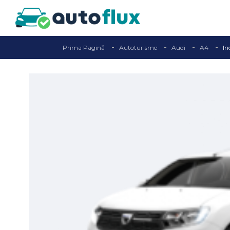
Prima Pagină
Autoturisme
Audi
A4
In