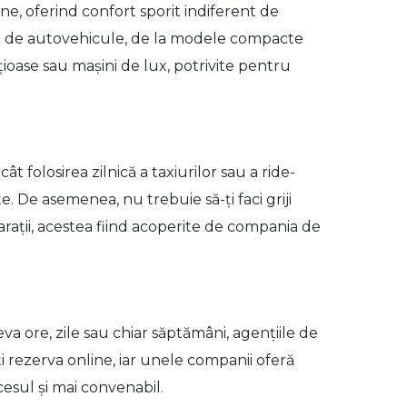
ne, oferind confort sporit indiferent de
ată de autovehicule, de la modele compacte
ioase sau mașini de lux, potrivite pentru
t folosirea zilnică a taxiurilor sau a ride-
. De asemenea, nu trebuie să-ți faci griji
arații, acestea fiind acoperite de compania de
a ore, zile sau chiar săptămâni, agențiile de
oți rezerva online, iar unele companii oferă
cesul și mai convenabil.