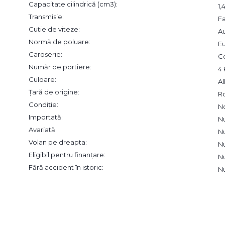
Capacitate cilindrică (cm3):
1
Transmisie:
F
Cutie de viteze:
A
Normă de poluare:
Eu
Caroserie:
C
Număr de portiere:
4 
Culoare:
A
Țară de origine:
R
Condiție:
N
Importată:
N
Avariată:
N
Volan pe dreapta:
N
Eligibil pentru finanțare:
N
Fără accident în istoric:
N