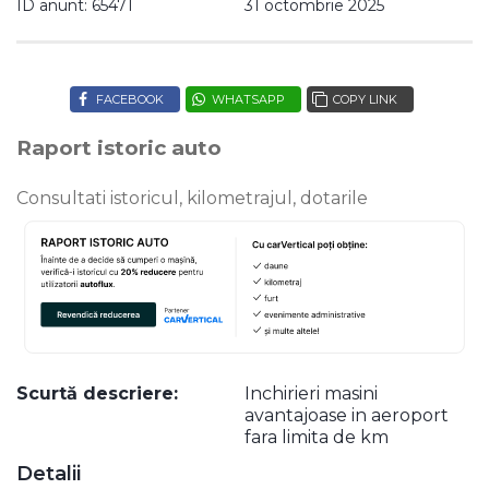
ID anunt: 65471
31 octombrie 2025
FACEBOOK
WHATSAPP
COPY LINK
Raport istoric auto
Consultati istoricul, kilometrajul, dotarile
Scurtă descriere:
Inchirieri masini
avantajoase in aeroport
fara limita de km
Detalii