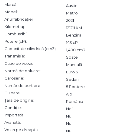
Marcă:
Austin
Model:
Metro
Anul fabricației:
2021
Kilometraj:
121211 KM
Combustibil:
Benzină
Putere (cP):
143 cP
Capacitate cilindrică (cm3):
1,400 cm3
Transmisie:
Spate
Cutie de viteze:
Manuală
Normă de poluare:
Euro 5
Caroserie:
Sedan
Număr de portiere:
5 Portiere
Culoare:
Alb
Țară de origine:
România
Condiție:
Noi
Importată:
Nu
Avariată:
Nu
Volan pe dreapta:
Nu