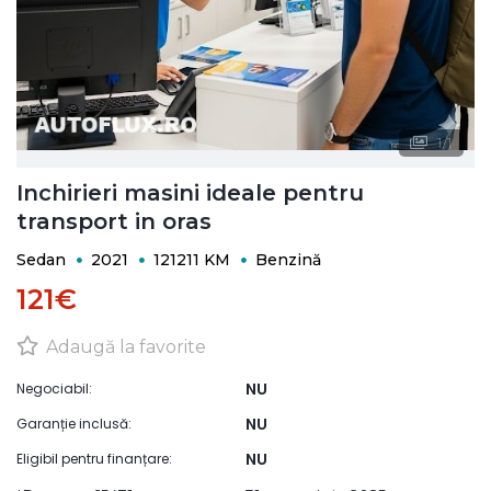
1
/
1
Inchirieri masini ideale pentru
transport in oras
Sedan
2021
121211 KM
Benzină
121€
Adaugă la favorite
NU
Negociabil:
NU
Garanție inclusă:
NU
Eligibil pentru finanțare: