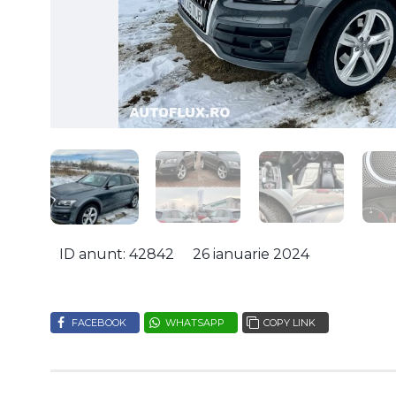
ID anunt: 42842
26 ianuarie 2024
FACEBOOK
WHATSAPP
COPY LINK