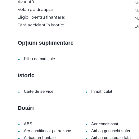
Avariată:
N
Volan pe dreapta:
N
Eligibil pentru finanțare:
N
Fără accident în istoric:
D
Opțiuni suplimentare
•
Filtru de particule
Istoric
•
•
Carte de service
Înmatriculat
Dotări
•
•
ABS
Aer conditionat
•
•
Aer conditionat patru zone
Airbag genunchi sofer
•
•
Airbag-uri frontale
Airbag-uri laterale fata