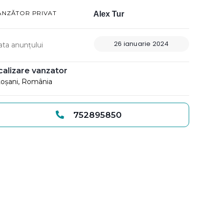
ÂNZĂTOR PRIVAT
Alex Tur
26 ianuarie 2024
ata anunțului
calizare vanzator
oșani, România
752895850