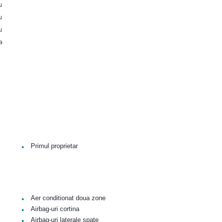
u
u
u
a
•
Primul proprietar
•
Aer conditionat doua zone
•
Airbag-uri cortina
•
Airbag-uri laterale spate