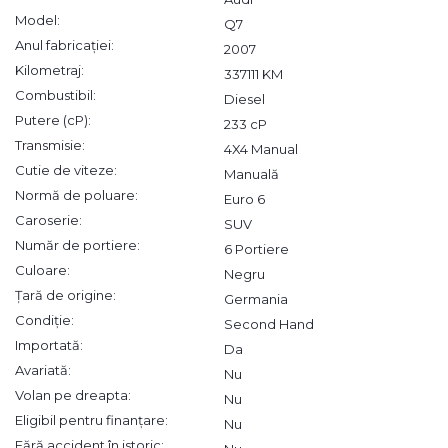
Model:
Q7
Anul fabricației:
2007
Kilometraj:
337111 KM
Combustibil:
Diesel
Putere (cP):
233 cP
Transmisie:
4X4 Manual
Cutie de viteze:
Manuală
Normă de poluare:
Euro 6
Caroserie:
SUV
Număr de portiere:
6 Portiere
Culoare:
Negru
Țară de origine:
Germania
Condiție:
Second Hand
Importată:
Da
Avariată:
Nu
Volan pe dreapta:
Nu
Eligibil pentru finanțare:
Nu
Fără accident în istoric: