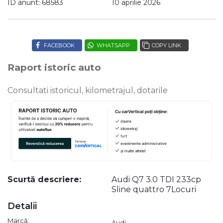
ID anunt: 68583
10 aprilie 2026
FACEBOOK
WHATSAPP
COPY LINK
Raport istoric auto
Consultati istoricul, kilometrajul, dotarile
Scurtă descriere:
Audi Q7 3.0 TDI 233cp
Sline quattro 7Locuri
Detalii
Marcă:
Audi