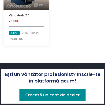
20
Vând Audi Q7
7.900€
SUV
2007
Diesel
324400 KM
Ești un vânzător profesionist? Înscrie-te
în platformă acum!
Creează un cont de dealer