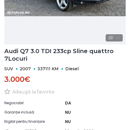
1
/
1
Audi Q7 3.0 TDI 233cp Sline quattro
7Locuri
SUV
2007
337111 KM
Diesel
3.000€
Adaugă la favorite
DA
Negociabil:
NU
Garanție inclusă:
NU
Eligibil pentru finanțare: