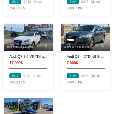
SUV
2010
Diesel
SUV
2007
Diesel
259000 KM
320000 KM
18
10
Audi Q7 3.0 V6 TDI quattro
Audi Q7 4.2TDi v8 S-Line
17.999€
7.000€
SUV
2011
Diesel
SUV
2008
Diesel
235512 KM
330000 KM