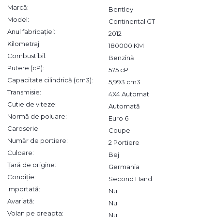
Marcă:
Bentley
Model:
Continental GT
Anul fabricației:
2012
Kilometraj:
180000 KM
Combustibil:
Benzină
Putere (cP):
575 cP
Capacitate cilindrică (cm3):
5,993 cm3
Transmisie:
4X4 Automat
Cutie de viteze:
Automată
Normă de poluare:
Euro 6
Caroserie:
Coupe
Număr de portiere:
2 Portiere
Culoare:
Bej
Țară de origine:
Germania
Condiție:
Second Hand
Importată:
Nu
Avariată:
Nu
Volan pe dreapta:
Nu