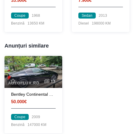
33.500€
7.900€
Coupe
1968
Sedan
2013
Benzină
13650 KM
Diesel
198000 KM
Anunțuri similare
13
Bentley Continental GT Speed
50.000€
Coupe
2009
Benzină
147000 KM