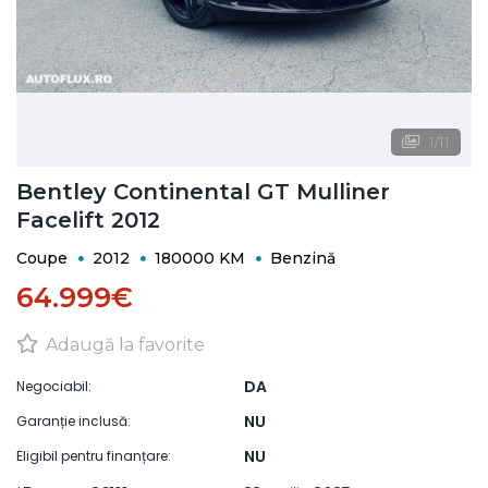
1
/
11
Bentley Continental GT Mulliner
Facelift 2012
Coupe
2012
180000 KM
Benzină
64.999€
Adaugă la favorite
DA
Negociabil:
NU
Garanție inclusă:
NU
Eligibil pentru finanțare: