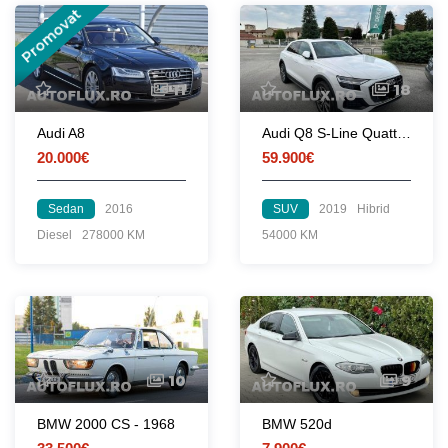
Promovat
11
18
Audi A8
Audi Q8 S-Line Quattro Hybrid 2019
20.000€
59.900€
Sedan
2016
SUV
2019
Hibrid
Diesel
278000 KM
54000 KM
10
9
BMW 2000 CS - 1968
BMW 520d