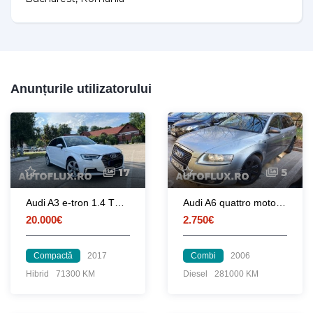
Anunțurile utilizatorului
17
5
Audi A3 e-tron 1.4 TFSI - Hybrid - 204CP
Audi A6 quattro motor BMK 3.0
20.000€
2.750€
Compactă
2017
Combi
2006
Hibrid
71300 KM
Diesel
281000 KM