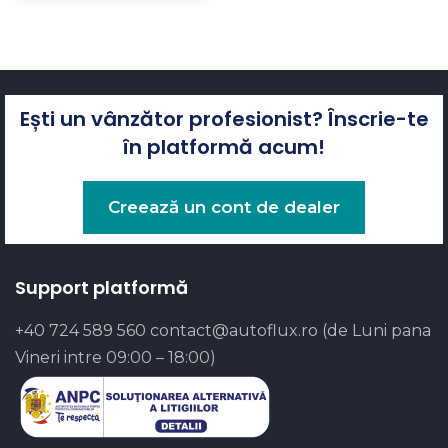
Ești un vânzător profesionist? Înscrie-te
în platformă acum!
Creează un cont de dealer
Support platformă
+40 724 589 560
contact@autoflux.ro
(de Luni pana
Vineri intre 09:00 – 18:00)