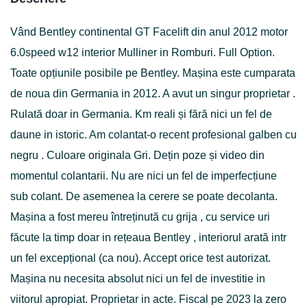
Vând Bentley continental GT Facelift din anul 2012 motor
6.0speed w12 interior Mulliner in Romburi. Full Option.
Toate opțiunile posibile pe Bentley. Mașina este cumparata
de noua din Germania in 2012. A avut un singur proprietar .
Rulată doar in Germania. Km reali și fără nici un fel de
daune in istoric. Am colantat-o recent profesional galben cu
negru . Culoare originala Gri. Dețin poze și video din
momentul colantarii. Nu are nici un fel de imperfecțiune
sub colant. De asemenea la cerere se poate decolanta.
Mașina a fost mereu întreținută cu grija , cu service uri
făcute la timp doar in rețeaua Bentley , interiorul arată intr
un fel excepțional (ca nou). Accept orice test autorizat.
Mașina nu necesita absolut nici un fel de investitie in
viitorul apropiat. Proprietar in acte. Fiscal pe 2023 la zero