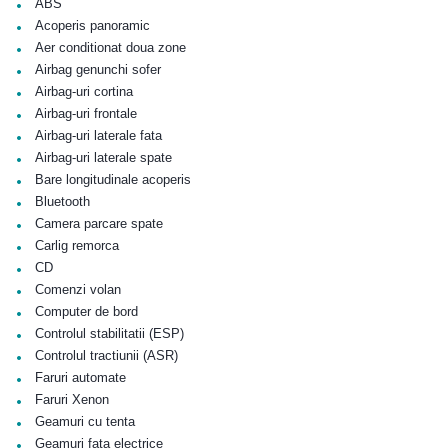
•
ABS
•
Acoperis panoramic
•
Aer conditionat doua zone
•
Airbag genunchi sofer
•
Airbag-uri cortina
•
Airbag-uri frontale
•
Airbag-uri laterale fata
•
Airbag-uri laterale spate
•
Bare longitudinale acoperis
•
Bluetooth
•
Camera parcare spate
•
Carlig remorca
•
CD
•
Comenzi volan
•
Computer de bord
•
Controlul stabilitatii (ESP)
•
Controlul tractiunii (ASR)
•
Faruri automate
•
Faruri Xenon
•
Geamuri cu tenta
•
Geamuri fata electrice