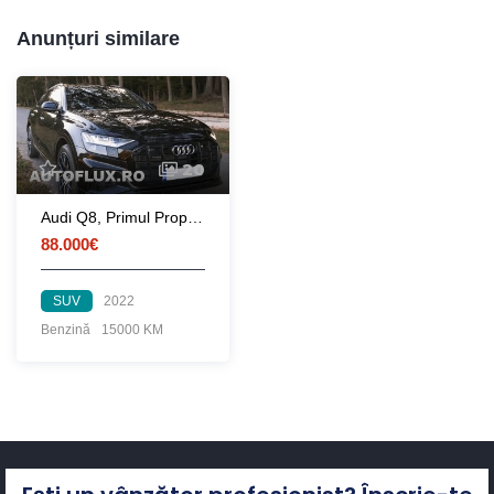
Anunțuri similare
20
Audi Q8, Primul Proprietar, Persoana Juridica
88.000€
SUV
2022
Benzină
15000 KM