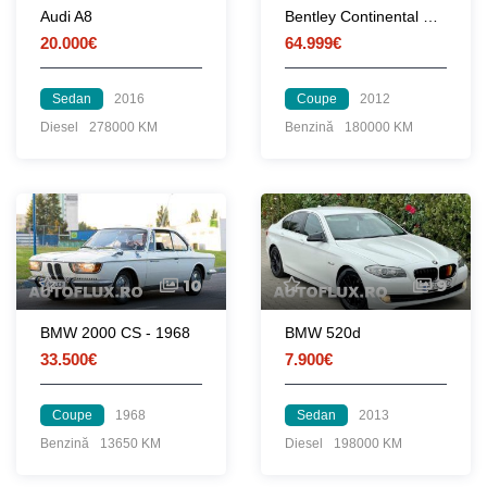
Audi A8
Bentley Continental GT Mulliner Facelift 2012
20.000€
64.999€
Sedan
2016
Coupe
2012
Diesel
278000 KM
Benzină
180000 KM
10
9
BMW 2000 CS - 1968
BMW 520d
33.500€
7.900€
Coupe
1968
Sedan
2013
Benzină
13650 KM
Diesel
198000 KM