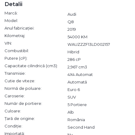
Detalii
Marcă:
Audi
Model:
Q8
Anul fabricației:
2019
Kilometraj:
54000 KM
VIN:
WAUZZZF13LD002157
Combustibil:
Hibrid
Putere (cP):
286 cP
Capacitate cilindrică (cm3):
2,967 cm3
Transmisie:
4X4 Automat
Cutie de viteze:
Automată
Normă de poluare:
Euro 6
Caroserie:
SUV
Număr de portiere:
5 Portiere
Culoare:
Alb
Țară de origine:
România
Condiție:
Second Hand
Importată:
Nu