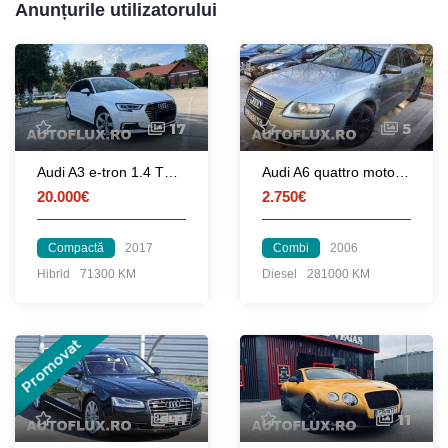
Anunțurile utilizatorului
17
5
Audi A3 e-tron 1.4 TFSI - Hybrid - 204CP
Audi A6 quattro motor BMK 3.0
20.000€
2.750€
Compactă
2017
Combi
2006
Hibrid
71300 KM
Diesel
281000 KM
Promovat
11
11