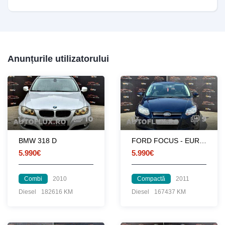
Anunțurile utilizatorului
10
9
BMW 318 D
FORD FOCUS - EURO 5
5.990€
5.990€
Combi
2010
Compactă
2011
Diesel
182616 KM
Diesel
167437 KM