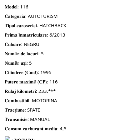
𝐌𝐨𝐝𝐞𝐥: 116
𝐂𝐚𝐭𝐞𝐠𝐨𝐫𝐢𝐚: AUTOTURISM
𝐓𝐢𝐩𝐮𝐥 𝐜𝐚𝐫𝐨𝐬𝐞𝐫𝐢𝐞𝐢: HATCHBACK
𝐏𝐫𝐢𝐦𝐚 î𝐧𝐦𝐚𝐭𝐫𝐢𝐜𝐮𝐥𝐚𝐫𝐞: 6/2013
𝐂𝐮𝐥𝐨𝐚𝐫𝐞: NEGRU
𝐍𝐮𝐦ă𝐫 𝐝𝐞 𝐥𝐨𝐜𝐮𝐫𝐢: 5
𝐍𝐮𝐦ă𝐫 𝐮ș𝐢: 5
𝐂𝐢𝐥𝐢𝐧𝐝𝐫𝐞𝐞 (𝐂𝐦𝟑): 1995
𝐏𝐮𝐭𝐞𝐫𝐞 𝐦𝐚𝐱𝐢𝐦ă (𝐂𝐏): 116
𝐑𝐮𝐥𝐚𝐣 𝐤𝐢𝐥𝐨𝐦𝐞𝐭𝐫𝐢: 233.***
𝐂𝐨𝐦𝐛𝐮𝐬𝐭𝐢𝐛𝐢𝐥: MOTORINA
𝐓𝐫𝐚𝐜ț𝐢𝐮𝐧𝐞: SPATE
𝐓𝐫𝐚𝐧𝐬𝐦𝐢𝐬𝐢𝐞: MANUAL
𝐂𝐨𝐧𝐬𝐮𝐦 𝐜𝐚𝐫𝐛𝐮𝐫𝐚𝐧𝐭 𝐦𝐞𝐝𝐢𝐮: 4,5