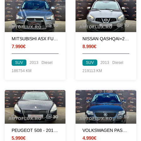
10
10
MITSUBISHI ASX FULL - PIELE - NAVI - CAMERA - XENON
NISSAN QASHQAI+2 - 4X4 - 4X2- LOCK - 7 LOCURI - NAVI - PANORAMIC
7.990€
8.990€
SUV
2013
Diesel
SUV
2013
Diesel
186754 KM
219113 KM
10
10
PEUGEOT 508 - 2012 - 1.6 HDi - 115 CP - EURO 5
VOLKSWAGEN PASSAT 1.6 TDI - 162000 KM
5.990€
4.990€