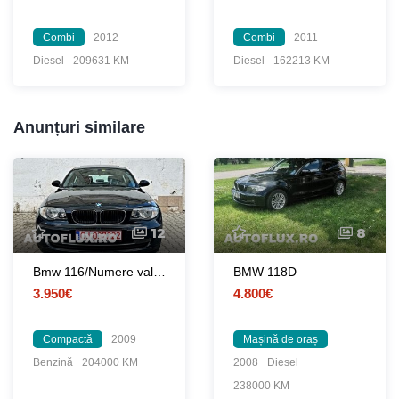
Combi
2012
Combi
2011
Diesel
209631 KM
Diesel
162213 KM
Anunțuri similare
12
8
Bmw 116/Numere valabile/Trapa/senzori parcare
BMW 118D
3.950€
4.800€
Compactă
2009
Mașină de oraș
Benzină
204000 KM
2008
Diesel
238000 KM