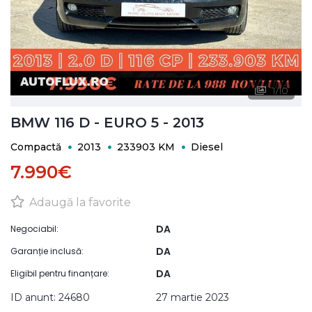
1
/
10
BMW 116 D - EURO 5 - 2013
Compactă
2013
233903 KM
Diesel
7.990€
Adaugă la favorite
DA
Negociabil:
DA
Garanție inclusă:
DA
Eligibil pentru finanțare:
ID anunt: 24680
27 martie 2023