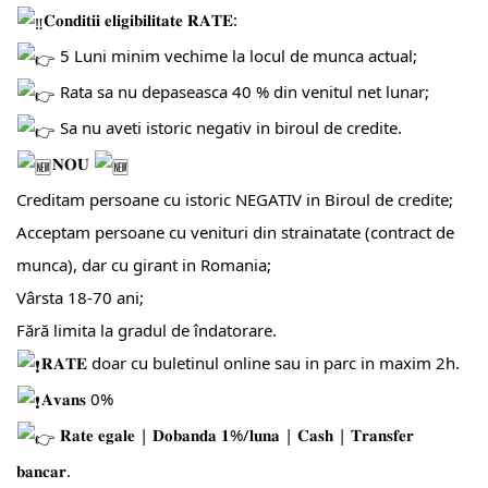
𝐂𝐨𝐧𝐝𝐢𝐭𝐢𝐢 𝐞𝐥𝐢𝐠𝐢𝐛𝐢𝐥𝐢𝐭𝐚𝐭𝐞 𝐑𝐀𝐓𝐄:
5 Luni minim vechime la locul de munca actual;
Rata sa nu depaseasca 40 % din venitul net lunar;
Sa nu aveti istoric negativ in biroul de credite.
𝐍𝐎𝐔
Creditam persoane cu istoric NEGATIV in Biroul de credite;
Acceptam persoane cu venituri din strainatate (contract de
munca), dar cu girant in Romania;
Vârsta 18-70 ani;
Fără limita la gradul de îndatorare.
𝐑𝐀𝐓𝐄 doar cu buletinul online sau in parc in maxim 2h.
𝐀𝐯𝐚𝐧𝐬 0%
𝐑𝐚𝐭𝐞 𝐞𝐠𝐚𝐥𝐞 | 𝐃𝐨𝐛𝐚𝐧𝐝𝐚 𝟏%/𝐥𝐮𝐧𝐚 | 𝐂𝐚𝐬𝐡 | 𝐓𝐫𝐚𝐧𝐬𝐟𝐞𝐫
𝐛𝐚𝐧𝐜𝐚𝐫.