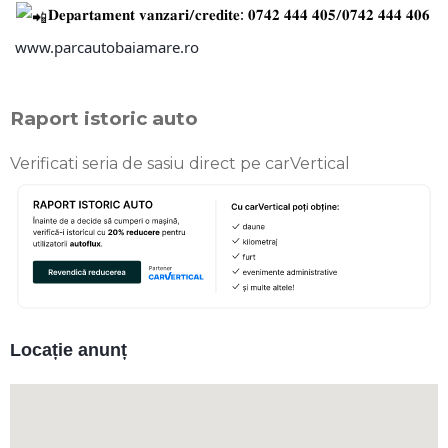
𝐃𝐞𝐩𝐚𝐫𝐭𝐚𝐦𝐞𝐧𝐭 𝐯𝐚𝐧𝐳𝐚𝐫𝐢/𝐜𝐫𝐞𝐝𝐢𝐭𝐞: 𝟎𝟕𝟒𝟐 𝟒𝟒𝟒 𝟒𝟎𝟓/𝟎𝟕𝟒𝟐 𝟒𝟒𝟒 𝟒𝟎𝟔
www.parcautobaiamare.ro
Raport istoric auto
Verificati seria de sasiu direct pe carVertical
Locație anunț