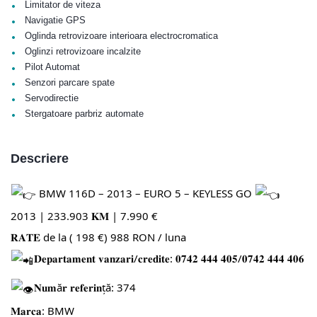
•
Limitator de viteza
•
Navigatie GPS
•
Oglinda retrovizoare interioara electrocromatica
•
Oglinzi retrovizoare incalzite
•
Pilot Automat
•
Senzori parcare spate
•
Servodirectie
•
Stergatoare parbriz automate
Descriere
BMW 116D – 2013 – EURO 5 – KEYLESS GO
2013 | 233.903 𝐊𝐌 | 7.990 €
𝐑𝐀𝐓𝐄 de la ( 198 €) 988 RON / luna
𝐃𝐞𝐩𝐚𝐫𝐭𝐚𝐦𝐞𝐧𝐭 𝐯𝐚𝐧𝐳𝐚𝐫𝐢/𝐜𝐫𝐞𝐝𝐢𝐭𝐞: 𝟎𝟕𝟒𝟐 𝟒𝟒𝟒 𝟒𝟎𝟓/𝟎𝟕𝟒𝟐 𝟒𝟒𝟒 𝟒𝟎𝟔
𝐍𝐮𝐦ă𝐫 𝐫𝐞𝐟𝐞𝐫𝐢𝐧ță: 374
𝐌𝐚𝐫𝐜𝐚: BMW