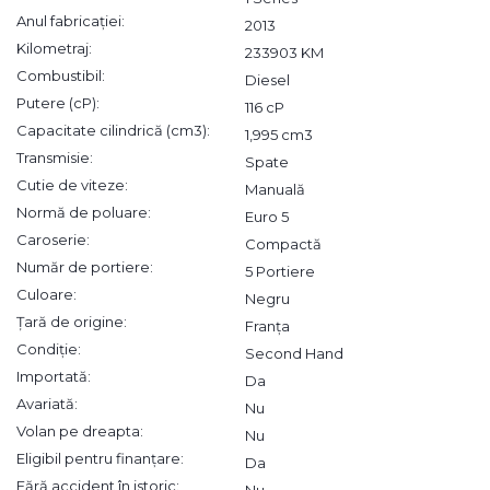
Anul fabricației:
2013
Kilometraj:
233903 KM
Combustibil:
Diesel
Putere (cP):
116 cP
Capacitate cilindrică (cm3):
1,995 cm3
Transmisie:
Spate
Cutie de viteze:
Manuală
Normă de poluare:
Euro 5
Caroserie:
Compactă
Număr de portiere:
5 Portiere
Culoare:
Negru
Țară de origine:
Franța
Condiție:
Second Hand
Importată:
Da
Avariată:
Nu
Volan pe dreapta:
Nu
Eligibil pentru finanțare:
Da
Fără accident în istoric:
Nu