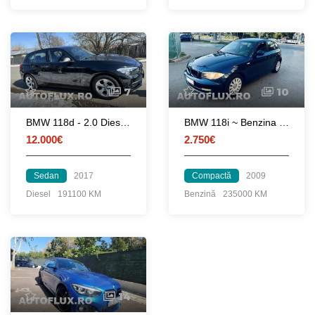
7
10
BMW 118d - 2.0 Diesel 2017
BMW 118i ~ Benzina Euro 5 ~ A/C Senz Park Scaune Incalzite
12.000€
2.750€
Sedan
2017
Compactă
2009
Diesel
191100 KM
Benzină
235000 KM
14