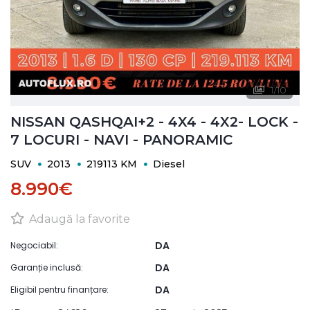
1
/
10
NISSAN QASHQAI+2 - 4X4 - 4X2- LOCK -
7 LOCURI - NAVI - PANORAMIC
SUV
2013
219113 KM
Diesel
8.990€
Adaugă la favorite
DA
Negociabil:
DA
Garanție inclusă:
DA
Eligibil pentru finanțare: