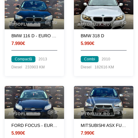
10
10
BMW 116 D - EURO 5 - 2013
BMW 318 D
7.990€
5.990€
Compactă
2013
Combi
2010
Diesel
233903 KM
Diesel
182616 KM
9
10
FORD FOCUS - EURO 5
MITSUBISHI ASX FULL - PIELE - NAVI - CAMERA - XENON
5.990€
7.990€