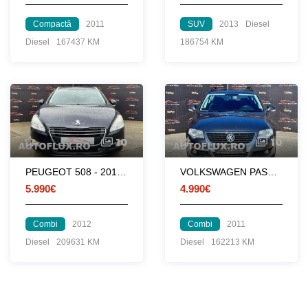
Compactă
2011
SUV
2013
Diesel
Diesel
167437 KM
186754 KM
10
10
PEUGEOT 508 - 2012 - 1.6 HDi - 115 CP - EURO 5
VOLKSWAGEN PASSAT 1.6 TDI - 162000 KM
5.990€
4.990€
Combi
2012
Combi
2011
Diesel
209631 KM
Diesel
162213 KM