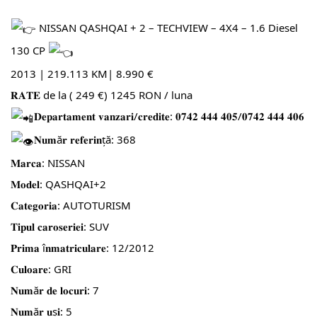
NISSAN QASHQAI + 2 – TECHVIEW – 4X4 – 1.6 Diesel
130 CP
2013 | 219.113 KM| 8.990 €
𝐑𝐀𝐓𝐄 de la ( 249 €) 1245 RON / luna
𝐃𝐞𝐩𝐚𝐫𝐭𝐚𝐦𝐞𝐧𝐭 𝐯𝐚𝐧𝐳𝐚𝐫𝐢/𝐜𝐫𝐞𝐝𝐢𝐭𝐞: 𝟎𝟕𝟒𝟐 𝟒𝟒𝟒 𝟒𝟎𝟓/𝟎𝟕𝟒𝟐 𝟒𝟒𝟒 𝟒𝟎𝟔
𝐍𝐮𝐦ă𝐫 𝐫𝐞𝐟𝐞𝐫𝐢𝐧ță: 368
𝐌𝐚𝐫𝐜𝐚: NISSAN
𝐌𝐨𝐝𝐞𝐥: QASHQAI+2
𝐂𝐚𝐭𝐞𝐠𝐨𝐫𝐢𝐚: AUTOTURISM
𝐓𝐢𝐩𝐮𝐥 𝐜𝐚𝐫𝐨𝐬𝐞𝐫𝐢𝐞𝐢: SUV
𝐏𝐫𝐢𝐦𝐚 î𝐧𝐦𝐚𝐭𝐫𝐢𝐜𝐮𝐥𝐚𝐫𝐞: 12/2012
𝐂𝐮𝐥𝐨𝐚𝐫𝐞: GRI
𝐍𝐮𝐦ă𝐫 𝐝𝐞 𝐥𝐨𝐜𝐮𝐫𝐢: 7
𝐍𝐮𝐦ă𝐫 𝐮ș𝐢: 5