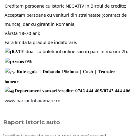
Creditam persoane cu istoric NEGATIV in Biroul de credite;
Acceptam persoane cu venituri din strainatate (contract de
munca), dar cu girant in Romania;
Vârsta 18-70 ani;
Fără limita la gradul de îndatorare.
𝐑𝐀𝐓𝐄 doar cu buletinul online sau in parc in maxim 2h.
𝐀𝐯𝐚𝐧𝐬 0%
𝐑𝐚𝐭𝐞 𝐞𝐠𝐚𝐥𝐞 | 𝐃𝐨𝐛𝐚𝐧𝐝𝐚 𝟏%/𝐥𝐮𝐧𝐚 | 𝐂𝐚𝐬𝐡 | 𝐓𝐫𝐚𝐧𝐬𝐟𝐞𝐫
𝐛𝐚𝐧𝐜𝐚𝐫.
𝐃𝐞𝐩𝐚𝐫𝐭𝐚𝐦𝐞𝐧𝐭 𝐯𝐚𝐧𝐳𝐚𝐫𝐢/𝐜𝐫𝐞𝐝𝐢𝐭𝐞: 𝟎𝟕𝟒𝟐 𝟒𝟒𝟒 𝟒𝟎𝟓/𝟎𝟕𝟒𝟐 𝟒𝟒𝟒 𝟒𝟎𝟔
www.parcautobaiamare.ro
Raport istoric auto