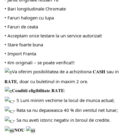
• Bari longitudinale Chromate
• Faruri halogen cu lupa
• Faruri de ceata
• Acceptam orice testare la un service autorizat!
• Stare foarte buna
• Import Franta
• Km originali – se poate verifica!!!
Va oferim posibilitatea de a achizitiona 𝐂𝐀𝐒𝐇 sau in
𝐑𝐀𝐓𝐄, doar cu buletinul in maxim 2 ore.
𝐂𝐨𝐧𝐝𝐢𝐭𝐢𝐢 𝐞𝐥𝐢𝐠𝐢𝐛𝐢𝐥𝐢𝐭𝐚𝐭𝐞 𝐑𝐀𝐓𝐄:
5 Luni minim vechime la locul de munca actual;
Rata sa nu depaseasca 40 % din venitul net lunar;
Sa nu aveti istoric negativ in biroul de credite.
𝐍𝐎𝐔