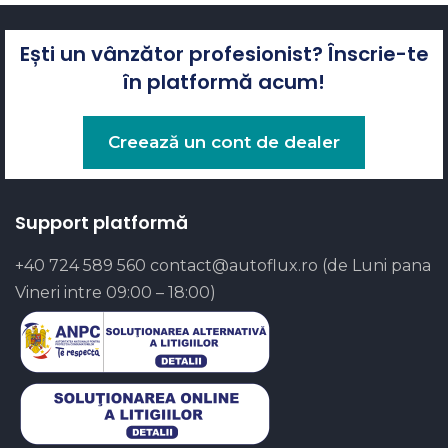
Ești un vânzător profesionist? Înscrie-te
în platformă acum!
Creează un cont de dealer
Support platformă
+40 724 589 560
contact@autoflux.ro
(de Luni pana
Vineri intre 09:00 – 18:00)