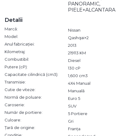
PANORAMIC,
PIELE+ALCANTARA
Detalii
Marcă:
Nissan
Model:
Qashqai+2
Anul fabricației:
2013
Kilometraj:
219113 KM
Combustibil:
Diesel
Putere (cP):
130 cP
Capacitate cilindrică (cm3):
1,600 cm3
Transmisie:
4X4 Manual
Cutie de viteze:
Manuală
Normă de poluare:
Euro 5
Caroserie:
SUV
Număr de portiere:
5 Portiere
Culoare:
Gri
Țară de origine:
Franța
Condiție: