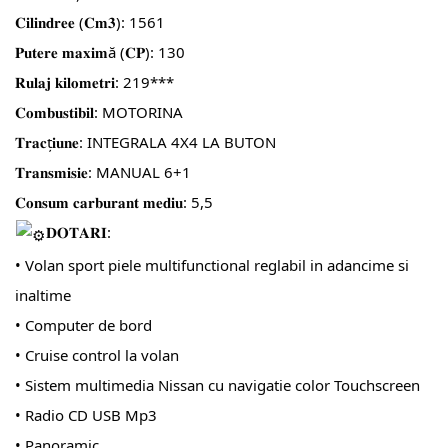
𝐂𝐢𝐥𝐢𝐧𝐝𝐫𝐞𝐞 (𝐂𝐦𝟑): 1561
𝐏𝐮𝐭𝐞𝐫𝐞 𝐦𝐚𝐱𝐢𝐦ă (𝐂𝐏): 130
𝐑𝐮𝐥𝐚𝐣 𝐤𝐢𝐥𝐨𝐦𝐞𝐭𝐫𝐢: 219***
𝐂𝐨𝐦𝐛𝐮𝐬𝐭𝐢𝐛𝐢𝐥: MOTORINA
𝐓𝐫𝐚𝐜ț𝐢𝐮𝐧𝐞: INTEGRALA 4X4 LA BUTON
𝐓𝐫𝐚𝐧𝐬𝐦𝐢𝐬𝐢𝐞: MANUAL 6+1
𝐂𝐨𝐧𝐬𝐮𝐦 𝐜𝐚𝐫𝐛𝐮𝐫𝐚𝐧𝐭 𝐦𝐞𝐝𝐢𝐮: 5,5
𝐃𝐎𝐓𝐀𝐑𝐈:
• Volan sport piele multifunctional reglabil in adancime si
inaltime
• Computer de bord
• Cruise control la volan
• Sistem multimedia Nissan cu navigatie color Touchscreen
• Radio CD USB Mp3
• Panoramic