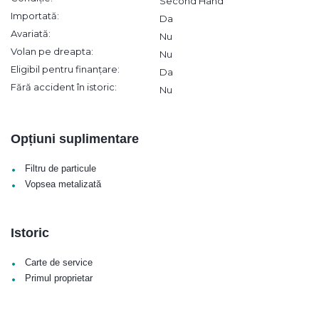
Second Hand
Importată:
Da
Avariată:
Nu
Volan pe dreapta:
Nu
Eligibil pentru finanțare:
Da
Fără accident în istoric:
Nu
Opțiuni suplimentare
•
Filtru de particule
•
Vopsea metalizată
Istoric
•
Carte de service
•
Primul proprietar