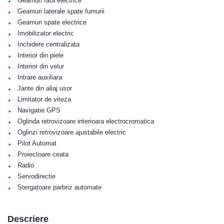
•
Geamuri fata electrice
•
Geamuri laterale spate fumurii
•
Geamuri spate electrice
•
Imobilizator electric
•
Inchidere centralizata
•
Interior din piele
•
Interior din velur
•
Intrare auxiliara
•
Jante din aliaj usor
•
Limitator de viteza
•
Navigatie GPS
•
Oglinda retrovizoare interioara electrocromatica
•
Oglinzi retrovizoare ajustabile electric
•
Pilot Automat
•
Proiectoare ceata
•
Radio
•
Servodirectie
•
Stergatoare parbriz automate
Descriere