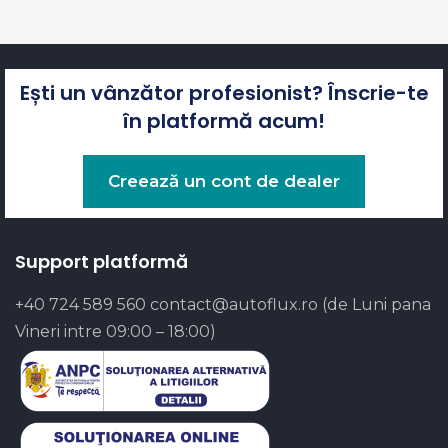
Ești un vânzător profesionist? Înscrie-te
în platformă acum!
Creează un cont de dealer
Support platformă
+40 724 589 560
contact@autoflux.ro
(de Luni pana
Vineri intre 09:00 – 18:00)