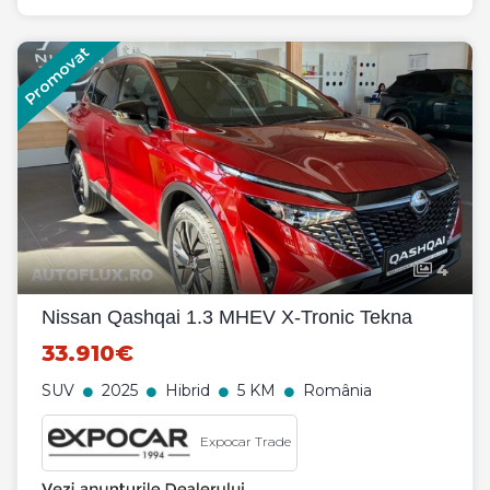
Promovat
4
Nissan Qashqai 1.3 MHEV X-Tronic Tekna
33.910€
SUV
2025
Hibrid
5 KM
România
Expocar Trade