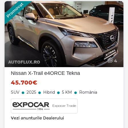
Promovat
4
Nissan X-Trail e4ORCE Tekna
45.700€
SUV
2025
Hibrid
5 KM
România
Expocar Trade