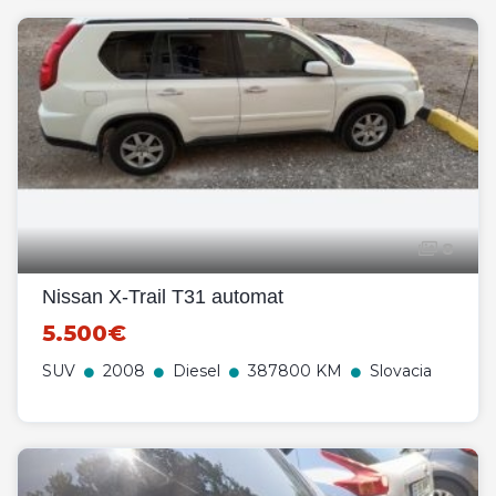
8
Nissan X-Trail T31 automat
5.500€
SUV
2008
Diesel
387800 KM
Slovacia