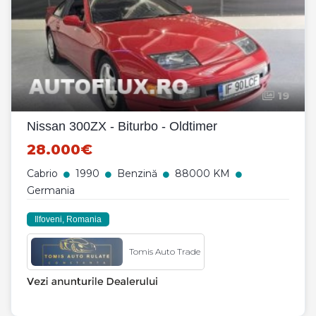
19
Nissan 300ZX - Biturbo - Oldtimer
28.000€
Cabrio
1990
Benzină
88000 KM
Germania
Ilfoveni, Romania
Tomis Auto Trade