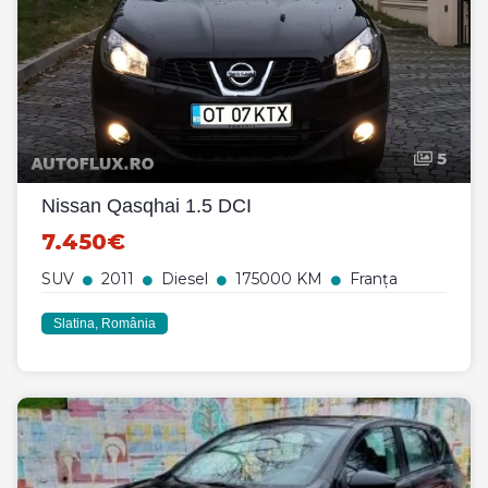
5
Nissan Qasqhai 1.5 DCI
7.450€
SUV
2011
Diesel
175000 KM
Franța
Slatina, România