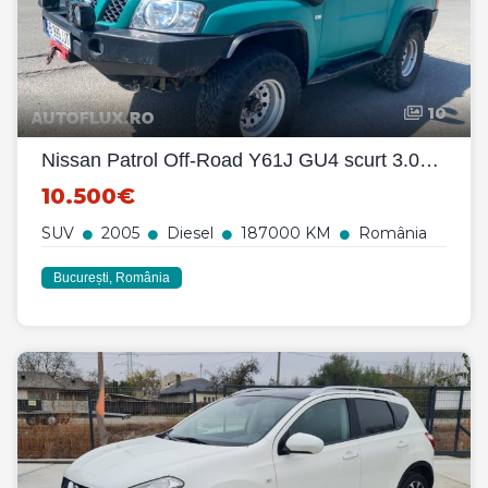
10
Nissan Patrol Off-Road Y61J GU4 scurt 3.0D - 2005
10.500€
SUV
2005
Diesel
187000 KM
România
București, România