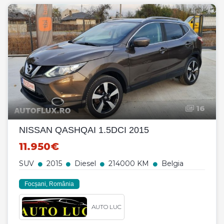
16
NISSAN QASHQAI 1.5DCI 2015
11.950€
SUV
2015
Diesel
214000 KM
Belgia
Focșani, România
AUTO LUC