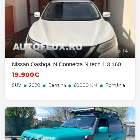
14
Nissan Qashqai N Connecta N tech 1.3 160 cp 2020, automata ,impecabila
19.900€
SUV
2020
Benzină
60000 KM
România