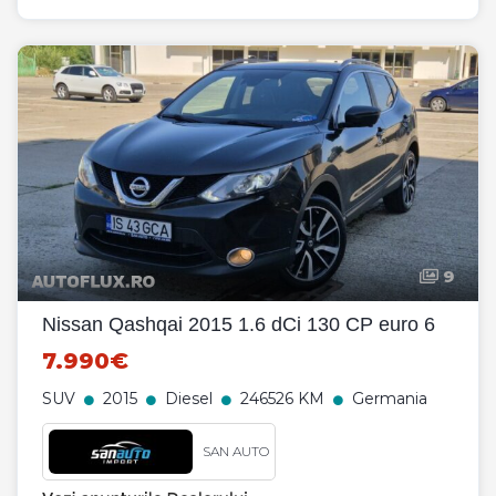
9
Nissan Qashqai 2015 1.6 dCi 130 CP euro 6
7.990€
SUV
2015
Diesel
246526 KM
Germania
SAN AUTO