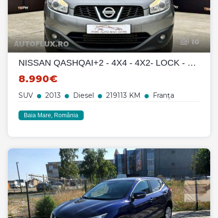
10
NISSAN QASHQAI+2 - 4X4 - 4X2- LOCK - 7 LOCURI - NAVI - PANORAMIC
8.990€
SUV
2013
Diesel
219113 KM
Franța
Baia Mare, România