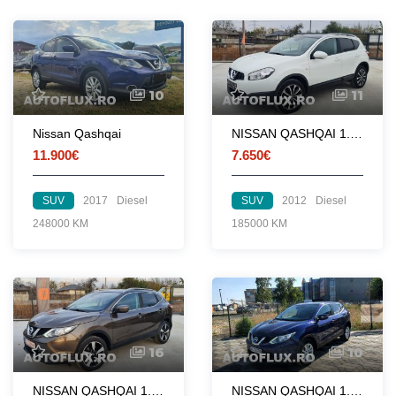
10
11
Nissan Qashqai
NISSAN QASHQAI 1.5DCI 2012 PANORAMA NAVIGATIE
11.900€
7.650€
SUV
2017
Diesel
SUV
2012
Diesel
248000 KM
185000 KM
16
10
NISSAN QASHQAI 1.5DCI 2015
NISSAN QASHQAI 1.6 4X4