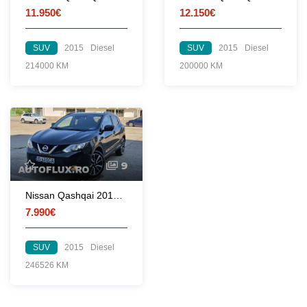
11.950€
12.150€
SUV
2015
Diesel
SUV
2015
Diesel
214000 KM
200000 KM
9
Nissan Qashqai 2015 1.6 dCi 130 CP euro 6
7.990€
SUV
2015
Diesel
246526 KM