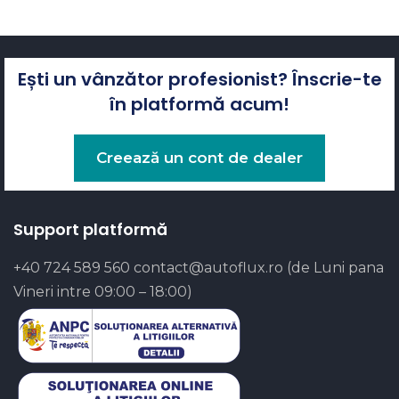
Ești un vânzător profesionist? Înscrie-te
în platformă acum!
Creează un cont de dealer
Support platformă
+40 724 589 560
contact@autoflux.ro
(de Luni pana
Vineri intre 09:00 – 18:00)