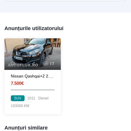
Anunțurile utilizatorului
17
Nissan Qashqai+2 2.0 dCi Tekna 4×4
7.500€
SUV
2011
Diesel
193000 KM
Anunțuri similare