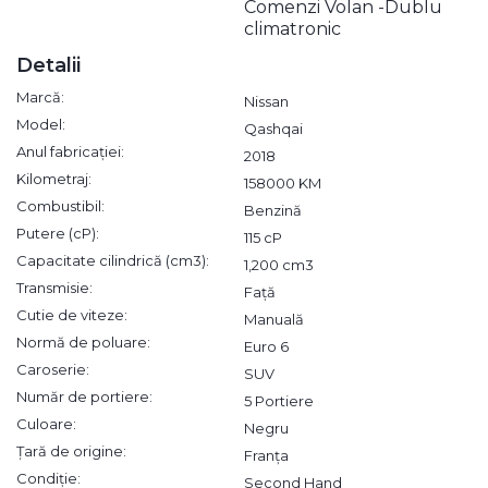
Comenzi Volan -Dublu
climatronic
Detalii
Marcă:
Nissan
Model:
Qashqai
Anul fabricației:
2018
Kilometraj:
158000 KM
Combustibil:
Benzină
Putere (cP):
115 cP
Capacitate cilindrică (cm3):
1,200 cm3
Transmisie:
Față
Cutie de viteze:
Manuală
Normă de poluare:
Euro 6
Caroserie:
SUV
Număr de portiere:
5 Portiere
Culoare:
Negru
Țară de origine:
Franța
Condiție:
Second Hand