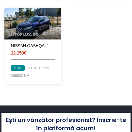
10
NISSAN QASHQAI 1.6 4X4
12.150€
SUV
2015
Diesel
200000 KM
Ești un vânzător profesionist? Înscrie-te
în platformă acum!