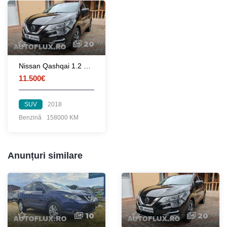
20
Nissan Qashqai 1.2 N-Connecta
11.500€
SUV
2018
Benzină
158000 KM
Anunțuri similare
10
20