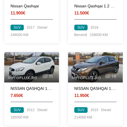
Nissan Qashqai
Nissan Qashqai 1.2 N-Connecta
11.900€
11.500€
SUV
2017
Diesel
SUV
2018
248000 KM
Benzină
158000 KM
11
16
NISSAN QASHQAI 1.5DCI 2012 PANORAMA NAVIGATIE
NISSAN QASHQAI 1.5DCI 2015
7.650€
11.950€
SUV
2012
Diesel
SUV
2015
Diesel
185000 KM
214000 KM