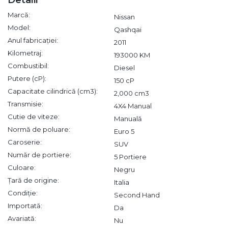
Marcă:
Nissan
Model:
Qashqai
Anul fabricației:
2011
Kilometraj:
193000 KM
Combustibil:
Diesel
Putere (cP):
150 cP
Capacitate cilindrică (cm3):
2,000 cm3
Transmisie:
4X4 Manual
Cutie de viteze:
Manuală
Normă de poluare:
Euro 5
Caroserie:
SUV
Număr de portiere:
5 Portiere
Culoare:
Negru
Țară de origine:
Italia
Condiție:
Second Hand
Importată:
Da
Avariată:
Nu