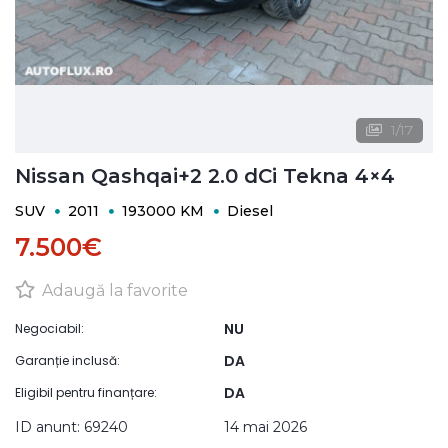
1
/
17
Nissan Qashqai+2 2.0 dCi Tekna 4×4
SUV
2011
193000 KM
Diesel
7.500€
Adaugă la favorite
NU
Negociabil:
DA
Garanție inclusă:
DA
Eligibil pentru finanțare:
ID anunt: 69240
14 mai 2026