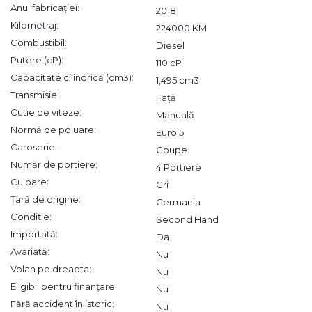
Anul fabricației:
2018
Kilometraj:
224000 KM
Combustibil:
Diesel
Putere (cP):
110 cP
Capacitate cilindrică (cm3):
1,495 cm3
Transmisie:
Față
Cutie de viteze:
Manuală
Normă de poluare:
Euro 5
Caroserie:
Coupe
Număr de portiere:
4 Portiere
Culoare:
Gri
Țară de origine:
Germania
Condiție:
Second Hand
Importată:
Da
Avariată:
Nu
Volan pe dreapta:
Nu
Eligibil pentru finanțare:
Nu
Fără accident în istoric:
Nu