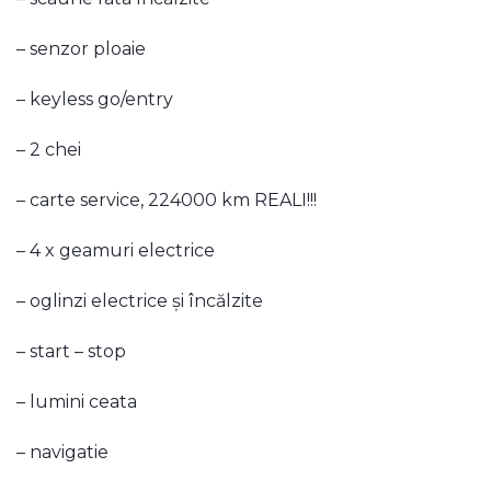
– senzor ploaie
– keyless go/entry
– 2 chei
– carte service, 224000 km REALI!!!
– 4 x geamuri electrice
– oglinzi electrice și încălzite
– start – stop
– lumini ceata
– navigatie