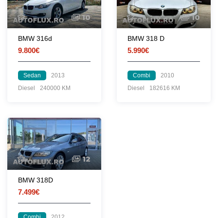
10
10
BMW 316d
BMW 318 D
9.800€
5.990€
Sedan
2013
Combi
2010
Diesel
240000 KM
Diesel
182616 KM
12
BMW 318D
7.499€
Combi
2012