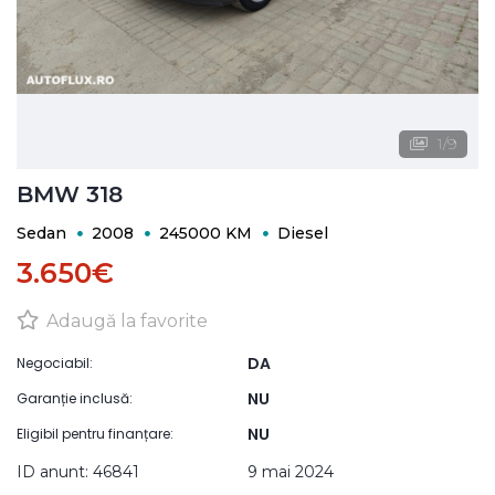
1
/
9
BMW 318
Sedan
2008
245000 KM
Diesel
3.650€
Adaugă la favorite
DA
Negociabil:
NU
Garanție inclusă:
NU
Eligibil pentru finanțare:
ID anunt: 46841
9 mai 2024