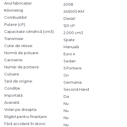
Anul fabricației:
2008
Kilometraj:
245000 KM
Combustibil:
Diesel
Putere (cP):
120 cP
Capacitate cilindrică (cm3):
2,000 cm3
Transmisie:
Spate
Cutie de viteze:
Manuală
Normă de poluare:
Euro 4
Caroserie:
Sedan
Număr de portiere:
5 Portiere
Culoare:
Gri
Țară de origine:
Germania
Condiție:
Second Hand
Importată:
Da
Avariată:
Nu
Volan pe dreapta:
Nu
Eligibil pentru finanțare:
Nu
Fără accident în istoric:
Nu