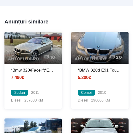
Anunțuri similare
10
20
*Bmw 320/Facelift*E90/XDrive/automat/Euro5/navi/bixenon/webasto/Germania
*BMW 320d E91 Touring Facelift*
7.490€
5.200€
Sedan
2011
Combi
2010
Diesel
257000 KM
Diesel
296000 KM