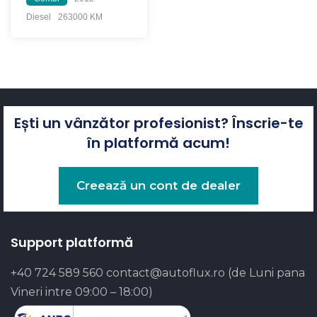
Diesel
263000 KM
Ești un vânzător profesionist? Înscrie-te
în platformă acum!
Creează un cont de dealer
Support platformă
+40 724 589 560
contact@autoflux.ro
(de Luni pana
Vineri intre 09:00 – 18:00)