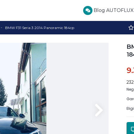
Blog AUTOFLUX
BMW F31 Seria 3 2014 Panoramic 184cp
BM
18
9
23
Neg
Gar
Elig