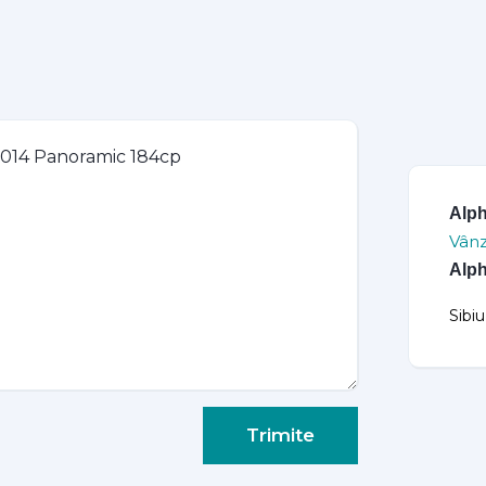
Alp
Vânz
Alp
Sibi
Trimite