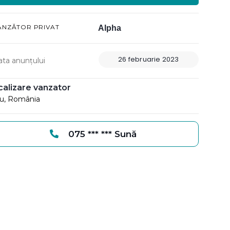
ÂNZĂTOR PRIVAT
Alpha
26 februarie 2023
ata anunțului
calizare vanzator
iu, România
075 *** *** Sună