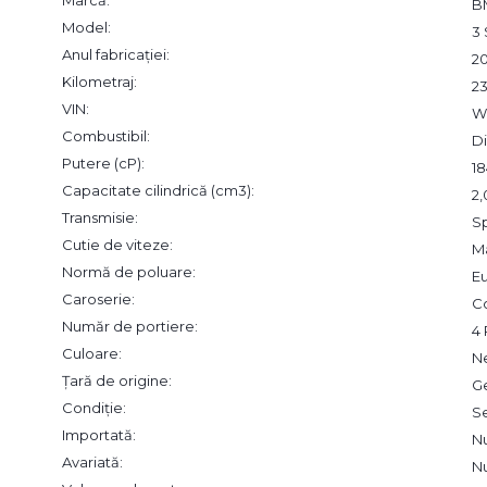
B
Model:
3 
Anul fabricației:
2
Kilometraj:
2
VIN:
W
Combustibil:
Di
Putere (cP):
18
Capacitate cilindrică (cm3):
2
Transmisie:
S
Cutie de viteze:
M
Normă de poluare:
Eu
Caroserie:
C
Număr de portiere:
4 
Culoare:
N
Țară de origine:
G
Condiție:
S
Importată:
N
Avariată:
N