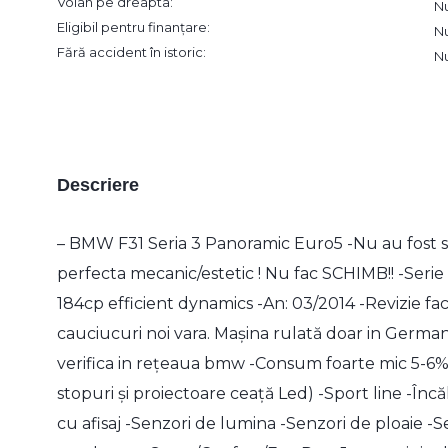
Volan pe dreapta:
N
Eligibil pentru finanțare:
N
Fără accident în istoric:
N
Descriere
– BMW F31 Seria 3 Panoramic Euro5 -Nu au fost sc
perfecta mecanic/estetic ! Nu fac SCHIMB!! -Ser
184cp efficient dynamics -An: 03/2014 -Revizie f
cauciucuri noi vara. Mașina rulată doar in German
verifica in rețeaua bmw -Consum foarte mic 5-6%
stopuri și proiectoare ceață Led) -Sport line -Înc
cu afisaj -Senzori de lumina -Senzori de ploaie 