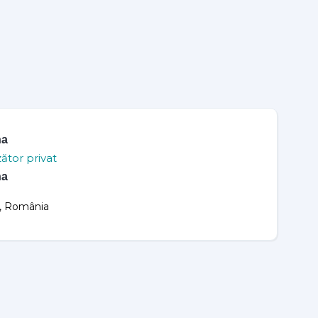
ha
ător privat
ha
u, România