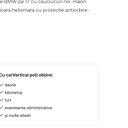
le BMW pe 17 cu cauciucuri noi -Haion
ioara heliomata cu protectie antiorbire -