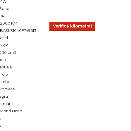
MW
Series
014
32000 KM
Verifică kilometraj
BA3K31040F749613
esel
4 cP
,000 cm3
pate
anuală
ro 5
ombi
Portiere
egru
ermania
econd Hand
u
u