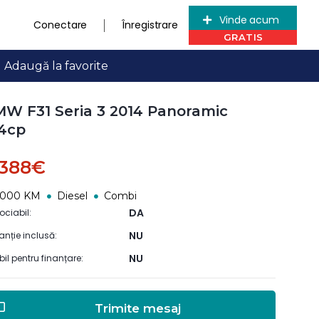
Vinde acum
Conectare
Înregistrare
Adaugă la favorite
W F31 Seria 3 2014 Panoramic
4cp
.388€
2000 KM
Diesel
Combi
DA
ociabil:
NU
anție inclusă:
NU
ibil pentru finanțare:
Trimite mesaj