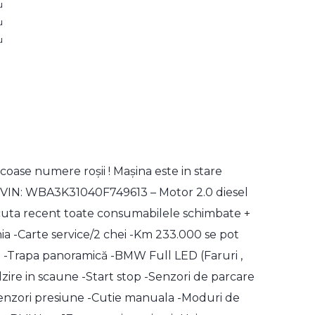
u
u
u
oase numere roșii ! Mașina este in stare
ie VIN: WBA3K31040F749613 – Motor 2.0 diesel
acuta recent toate consumabilele schimbate +
ia -Carte service/2 chei -Km 233.000 se pot
 -Trapa panoramică -BMW Full LED (Faruri ,
ălzire in scaune -Start stop -Senzori de parcare
-Senzori presiune -Cutie manuala -Moduri de