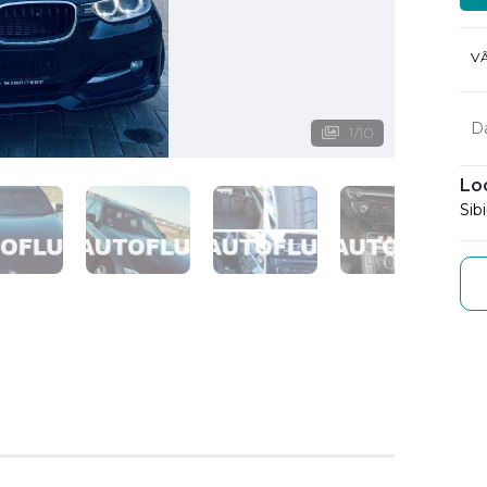
V
D
1
/
10
Lo
Sib