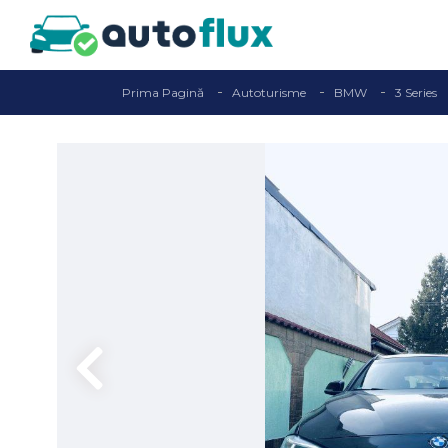
Prima Pagină
Autoturisme
BMW
3 Series