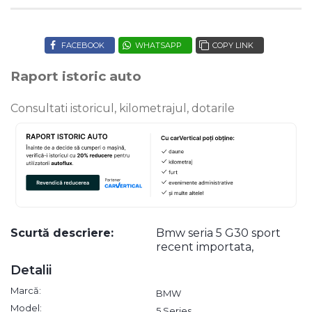
FACEBOOK
WHATSAPP
COPY LINK
Raport istoric auto
Consultati istoricul, kilometrajul, dotarile
Scurtă descriere:
Bmw seria 5 G30 sport
recent importata,
Detalii
Marcă:
BMW
Model:
5 Series