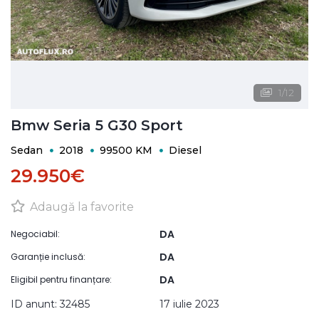
1
/
12
Bmw Seria 5 G30 Sport
Sedan
2018
99500 KM
Diesel
29.950€
Adaugă la favorite
DA
Negociabil:
DA
Garanție inclusă:
DA
Eligibil pentru finanțare:
ID anunt: 32485
17 iulie 2023