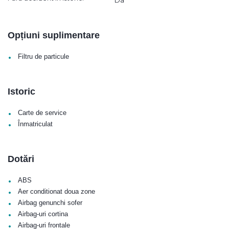
Opțiuni suplimentare
•
Filtru de particule
Istoric
•
Carte de service
•
Înmatriculat
Dotări
•
ABS
•
Aer conditionat doua zone
•
Airbag genunchi sofer
•
Airbag-uri cortina
•
Airbag-uri frontale