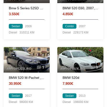
Bmw 5 Series 525D manual 6 + 1 Trepte
BMW 520 E60, 2007, 163Cp, distribuție fată, Impecabil!
3.550€
4.850€
Sedan
2006
Combi
2007
Diesel
310211 KM
Diesel
229173 KM
7
9
BMW 520 M-Pachet , Full LED
BMW 520d
30.950€
7.900€
Sedan
2017
Sedan
2013
Diesel
98000 KM
Diesel
198000 KM