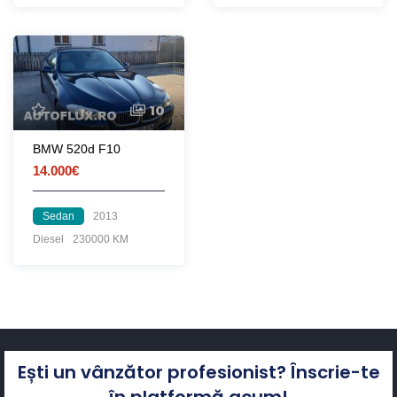
10
BMW 520d F10
14.000€
Sedan
2013
Diesel
230000 KM
Ești un vânzător profesionist? Înscrie-te
în platformă acum!