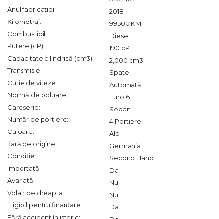
Anul fabricației:
2018
Kilometraj:
99500 KM
Combustibil:
Diesel
Putere (cP):
190 cP
Capacitate cilindrică (cm3):
2,000 cm3
Transmisie:
Spate
Cutie de viteze:
Automată
Normă de poluare:
Euro 6
Caroserie:
Sedan
Număr de portiere:
4 Portiere
Culoare:
Alb
Țară de origine:
Germania
Condiție:
Second Hand
Importată:
Da
Avariată:
Nu
Volan pe dreapta:
Nu
Eligibil pentru finanțare:
Da
Fără accident în istoric:
Da