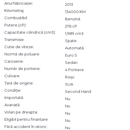
Anul fabricației:
2013
Kilometraj:
134000 KM
Combustibil:
Benzină
Putere (cP):
276 cP
Capacitate cilindrică (cm3):
1,989 cm3
Transmisie:
Spate
Cutie de viteze:
Automată
Normă de poluare:
Euro 5
Caroserie:
Sedan
Număr de portiere:
4 Portiere
Culoare:
Roșu
Țară de origine:
SUA
Condiție:
Second Hand
Importată:
Nu
Avariată:
Nu
Volan pe dreapta:
Nu
Eligibil pentru finanțare:
Nu
Fără accident în istoric:
Nu