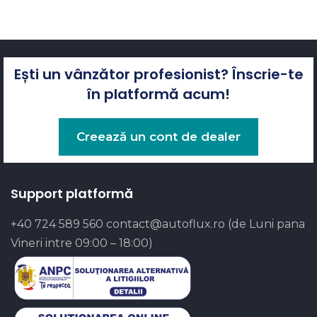
Ești un vânzător profesionist? Înscrie-te
în platformă acum!
Creează un cont de dealer
Support platformă
+40 724 589 560
contact@autoflux.ro
(de Luni pana
Vineri intre 09:00 – 18:00)