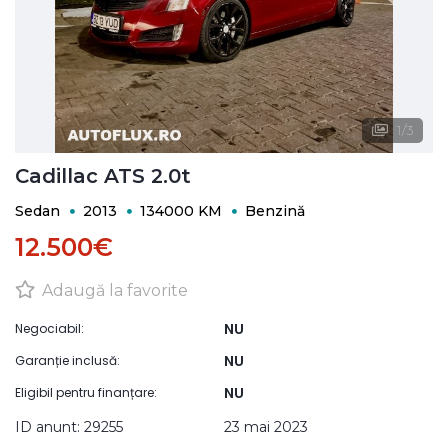
1
/
3
Cadillac ATS 2.0t
Sedan
2013
134000 KM
Benzină
12.500€
Adaugă la favorite
NU
Negociabil:
NU
Garanție inclusă:
NU
Eligibil pentru finanțare:
ID anunt: 29255
23 mai 2023