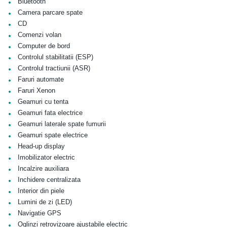
•
Bluetooth
•
Camera parcare spate
•
CD
•
Comenzi volan
•
Computer de bord
•
Controlul stabilitatii (ESP)
•
Controlul tractiunii (ASR)
•
Faruri automate
•
Faruri Xenon
•
Geamuri cu tenta
•
Geamuri fata electrice
•
Geamuri laterale spate fumurii
•
Geamuri spate electrice
•
Head-up display
•
Imobilizator electric
•
Incalzire auxiliara
•
Inchidere centralizata
•
Interior din piele
•
Lumini de zi (LED)
•
Navigatie GPS
•
Oglinzi retrovizoare ajustabile electric