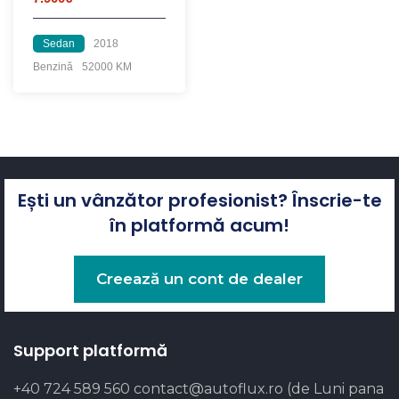
Sedan
2018
Benzină
52000 KM
Ești un vânzător profesionist? Înscrie-te
în platformă acum!
Creează un cont de dealer
Support platformă
+40 724 589 560
contact@autoflux.ro
(de Luni pana