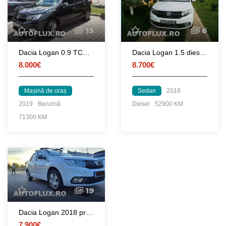
13
6
Dacia Logan 0.9 TCE, Seria Limitată Prestige PlusTCE 90, an 2019, 71.000 km
Dacia Logan 1.5 diesel 2018
8.000€
8.700€
Mașină de oraș
Sedan
2018
2019
Benzină
Diesel
52900 KM
71300 KM
19
Dacia Logan 2018 proprietar 52000 km
7.900€