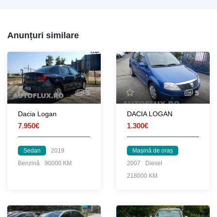
Anunțuri similare
5
5
Dacia Logan
DACIA LOGAN
7.950€
1.300€
Sedan
2019
Mașină de oraș
Benzină
90000 KM
2007
Diesel
218000 KM