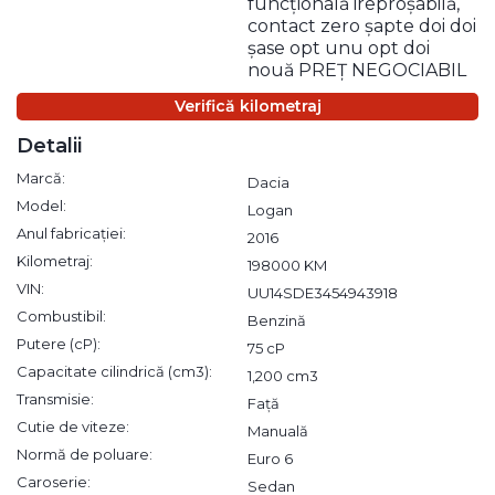
funcțională ireproșabilă,
contact zero șapte doi doi
șase opt unu opt doi
nouă PREȚ NEGOCIABIL
Verifică kilometraj
Detalii
Marcă:
Dacia
Model:
Logan
Anul fabricației:
2016
Kilometraj:
198000 KM
VIN:
UU14SDE3454943918
Combustibil:
Benzină
Putere (cP):
75 cP
Capacitate cilindrică (cm3):
1,200 cm3
Transmisie:
Față
Cutie de viteze:
Manuală
Normă de poluare:
Euro 6
Caroserie:
Sedan