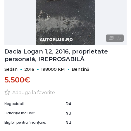
1
/
5
Dacia Logan 1,2, 2016, proprietate
personală, IREPROSABILĂ
Sedan
2016
198000 KM
Benzină
5.500€
Adaugă la favorite
DA
Negociabil:
NU
Garanție inclusă:
NU
Eligibil pentru finanțare: