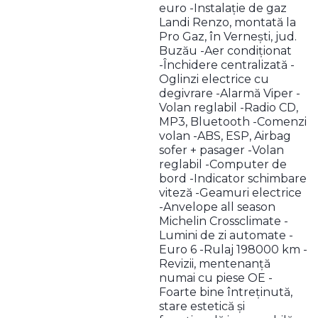
euro -Instalație de gaz
Landi Renzo, montată la
Pro Gaz, în Vernești, jud.
Buzău -Aer condiționat
-Închidere centralizată -
Oglinzi electrice cu
degivrare -Alarmă Viper -
Volan reglabil -Radio CD,
MP3, Bluetooth -Comenzi
volan -ABS, ESP, Airbag
sofer + pasager -Volan
reglabil -Computer de
bord -Indicator schimbare
viteză -Geamuri electrice
-Anvelope all season
Michelin Crossclimate -
Lumini de zi automate -
Euro 6 -Rulaj 198000 km -
Revizii, mentenanță
numai cu piese OE -
Foarte bine întreținută,
stare estetică și