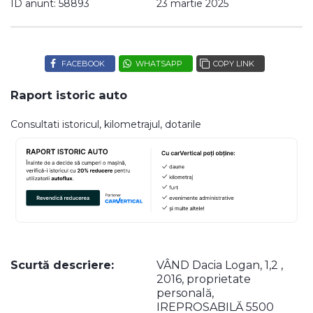
ID anunt: 58893
23 martie 2025
FACEBOOK
WHATSAPP
COPY LINK
Raport istoric auto
Consultati istoricul, kilometrajul, dotarile
Scurtă descriere:
VÂND Dacia Logan, 1,2 ,
2016, proprietate
personală,
IREPROSABILĂ 5500