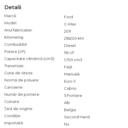
Detalii
Marcă:
Ford
Model:
C-Max
Anul fabricației:
2011
Kilometraj:
218200 KM
Combustibil:
Diesel
Putere (cP):
116 cP
Capacitate cilindrică (cm3):
1,700 cm3
Transmisie:
Față
Cutie de viteze:
Manuală
Normă de poluare:
Euro 5
Caroserie:
Cabrio
Număr de portiere:
5 Portiere
Culoare:
Alb
Țară de origine:
Belgia
Condiție:
Second Hand
Importată:
Nu