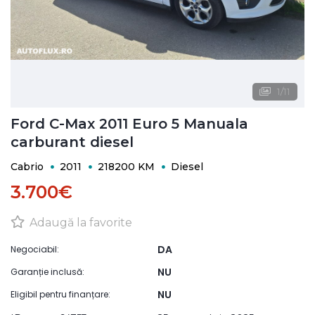
1
/
11
Ford C-Max 2011 Euro 5 Manuala
carburant diesel
Cabrio
2011
218200 KM
Diesel
3.700€
Adaugă la favorite
DA
Negociabil:
NU
Garanție inclusă:
NU
Eligibil pentru finanțare: