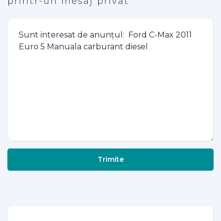
printr-un mesaj privat
Trimite