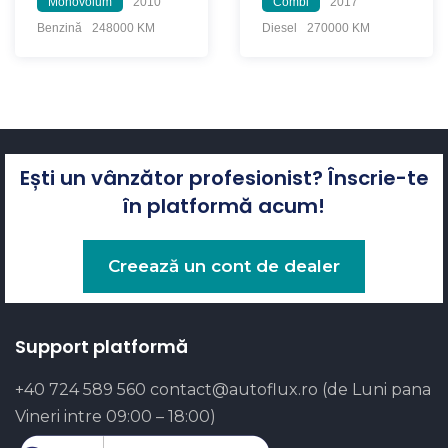
Monovolum
2010
Combi
2017
Benzină
248000 KM
Diesel
270000 KM
Ești un vânzător profesionist? Înscrie-te
în platformă acum!
Creează un cont de dealer
Support platformă
+40 724 589 560
contact@autoflux.ro
(de Luni pana
Vineri intre 09:00 – 18:00)