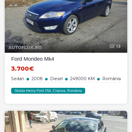
13
Ford Mondeo Mk4
3.700€
Sedan
2008
Diesel
249000 KM
România
Strada Henry Ford 25b, Craiova, România