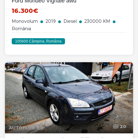
Ford Mondeo Vignale awd
16.300€
Monovolum
2019
Diesel
230000 KM
România
105600 Câmpina, România
20