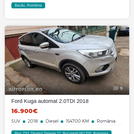
Bacău, România
9
Ford Kuga automat 2.0TDI 2018
16.900€
SUV
2018
Diesel
154700 KM
România
Bloc Z33, Drumul Taberei 27, București 061355, Romania