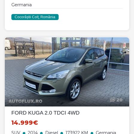
Germania
Cocorăștii Colț, România
20
FORD KUGA 2.0 TDCI 4WD
14.999€
SUV
2014
Diesel
173922 KM
Germania