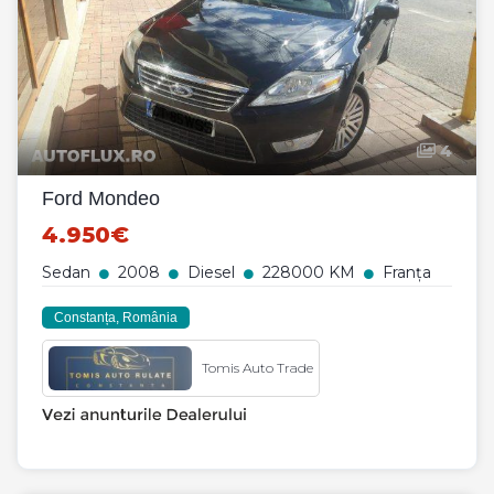
4
Ford Mondeo
4.950€
Sedan
2008
Diesel
228000 KM
Franța
Constanța, România
Tomis Auto Trade