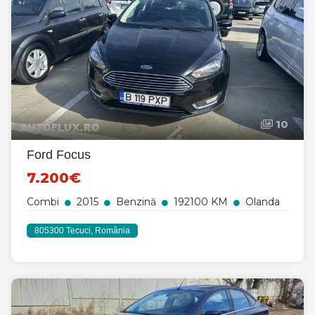
10
Ford Focus
7.200€
Combi
2015
Benzină
192100 KM
Olanda
805300 Tecuci, România