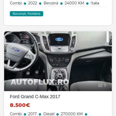
Combi
2022
Benzină
24000 KM
Italia
București, România
7
Ford Grand C-Max 2017
8.500€
Combi
2017
Diesel
270000 KM