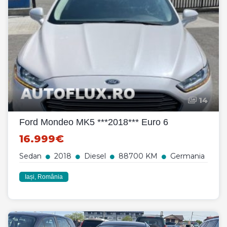
14
Ford Mondeo MK5 ***2018*** Euro 6
16.999€
Sedan
2018
Diesel
88700 KM
Germania
Iași, România