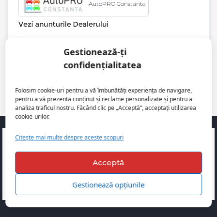
AutoPRO Constanta
Gestionează-ți
confidențialitatea
1
/
2
Folosim cookie-uri pentru a vă îmbunătăți experiența de navigare,
pentru a vă prezenta conținut și reclame personalizate și pentru a
analiza traficul nostru. Făcând clic pe „Acceptă”, acceptați utilizarea
cookie-urilor.
Ești un vânzător profesionist? Înscrie-te
Citește mai multe despre aceste scopuri
în platformă acum!
Acceptă
Creează un cont de dealer
Gestionează opțiunile