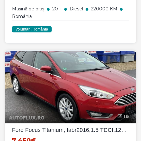
Mașină de oraș
2011
Diesel
220000 KM
România
Voluntari, România
16
Ford Focus Titanium, fabr2016,1.5 TDCI,120 CP,bixenon,piele+stofa
7.450€