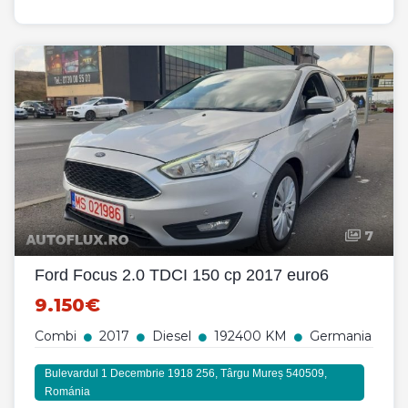
7
Ford Focus 2.0 TDCI 150 cp 2017 euro6
9.150€
Combi
2017
Diesel
192400 KM
Germania
Bulevardul 1 Decembrie 1918 256, Târgu Mureș 540509,
Románia