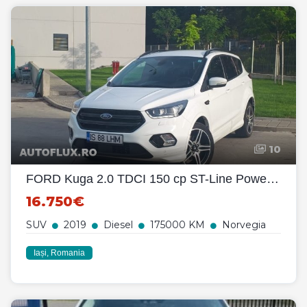
10
FORD Kuga 2.0 TDCI 150 cp ST-Line PowerShift 4WD
16.750€
SUV
2019
Diesel
175000 KM
Norvegia
Iași, Romania