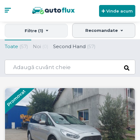
Vinde acum
Recomandate
Filtre (1)
Toate
(57)
Noi
(0)
Second Hand
(57)
Promovat