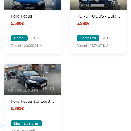
9
9
Ford Focus
FORD FOCUS - EURO 5
5.500€
5.990€
Combi
2014
Compactă
2011
Diesel
230000 KM
Diesel
167437 KM
17
Ford Focus 1.0 EcoBoost Titanium Business
8.999€
Mașină de oraș
2018
Benzină