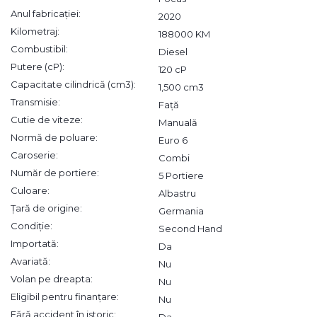
Anul fabricației:
2020
Kilometraj:
188000 KM
Combustibil:
Diesel
Putere (cP):
120 cP
Capacitate cilindrică (cm3):
1,500 cm3
Transmisie:
Față
Cutie de viteze:
Manuală
Normă de poluare:
Euro 6
Caroserie:
Combi
Număr de portiere:
5 Portiere
Culoare:
Albastru
Țară de origine:
Germania
Condiție:
Second Hand
Importată:
Da
Avariată:
Nu
Volan pe dreapta:
Nu
Eligibil pentru finanțare:
Nu
Fără accident în istoric:
Da