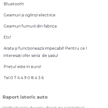
Bluetooth
Geamuri și oglinzi electrice
Geamuri fumurii din fabrica
Etc!
Arata și funcționează impecabil! Pentru ce I
interesați ofer seria de șasiu!
Prețul este in euro!
Tel.0 7 4 4 9 0 8 4 3 6
Raport istoric auto
Verificati seria de sasiu direct pe carVertical