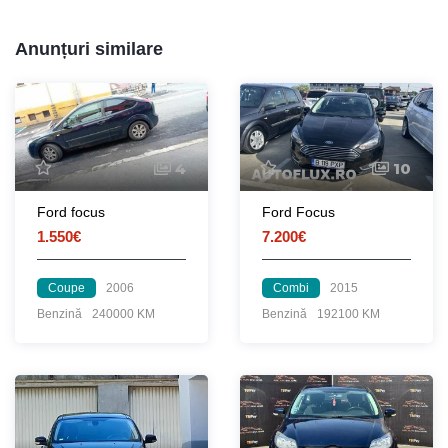
Anunțuri similare
4
10
Ford focus
Ford Focus
1.550€
7.200€
Coupe
2006
Combi
2015
Benzină
240000 KM
Benzină
192100 KM