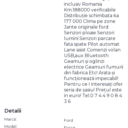
inclusiv Romania
Km.188000 verificabile
Distribuție schimbata ka
177 000 Clima pe zone
Jante originale ford
Senzori ploaie Senzori
lumini Senzori parcare
fata spate Pilot automat
Lane asist Comenzi volan
USB,aux Bluetooth
Geamuri și oglinzi
electrice Geamuri fumurii
din fabrica Etc! Arata și
funcționează impecabil!
Pentru ce I interesați ofer
seria de șasiu! Prețul este
in euro! Tel.0 7 4 4 9 0 8 4
3 6
Detalii
Marcă:
Ford
Model:
Focus