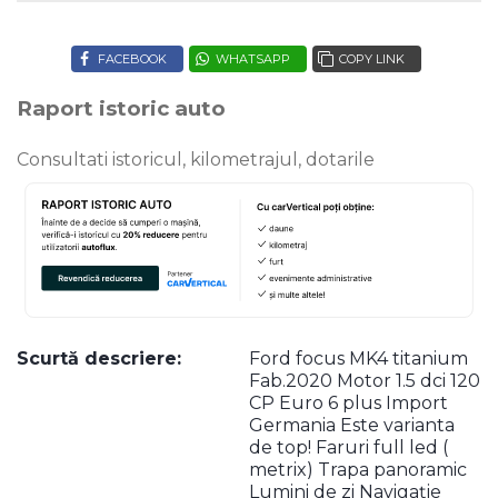
FACEBOOK
WHATSAPP
COPY LINK
Raport istoric auto
Consultati istoricul, kilometrajul, dotarile
Scurtă descriere:
Ford focus MK4 titanium
Fab.2020 Motor 1.5 dci 120
CP Euro 6 plus Import
Germania Este varianta
de top! Faruri full led (
metrix) Trapa panoramic
Lumini de zi Navigație