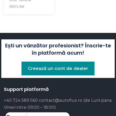
95571 KM
Ești un vânzător profesionist? Înscrie-te
în platformă acum!
Creează un cont de dealer
Support platformă
+40 724 589 560
contact@autoflux.ro
(de Luni pana
Vineri intre 09:00 – 18:00)