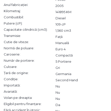
Anul fabricației:
2005
Kilometraj:
141895 KM
Combustibil:
Diesel
Putere (cP):
109 cP
Capacitate cilindrică (cm3):
1,560 cm3
Transmisie:
Față
Cutie de viteze:
Manuală
Normă de poluare:
Euro 4
Caroserie:
Compactă
Număr de portiere:
5 Portiere
Culoare:
Gri
Țară de origine:
Germania
Condiție:
Second Hand
Importată:
Nu
Avariată:
Nu
Volan pe dreapta:
Nu
Eligibil pentru finanțare:
Da
Fără accident în istoric:
Nu