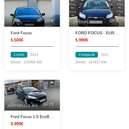
9
9
Ford Focus
FORD FOCUS - EURO 5
5.500€
5.990€
Combi
2014
Compactă
2011
Diesel
230000 KM
Diesel
167437 KM
17
Ford Focus 1.0 EcoBoost Titanium Business
8.999€