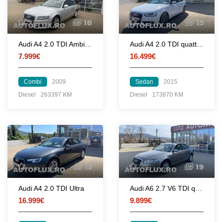
18
15
Audi A4 2.0 TDI Ambiente
Audi A4 2.0 TDI quattro Attraction
7.999€
16.499€
Combi
2009
Sedan
2015
Diesel
263397 KM
Diesel
173870 KM
15
19
Audi A4 2.0 TDI Ultra
Audi A6 2.7 V6 TDI quattro
16.999€
9.899€