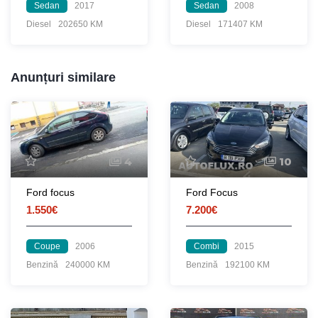
Sedan
2017
Sedan
2008
Diesel
202650 KM
Diesel
171407 KM
Anunțuri similare
4
10
Ford focus
Ford Focus
1.550€
7.200€
Coupe
2006
Combi
2015
Benzină
240000 KM
Benzină
192100 KM