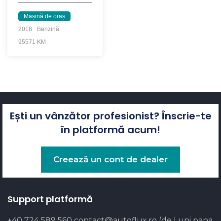
Mașină de oraș
2018
Benzină
95571 KM
Ești un vânzător profesionist? Înscrie-te
în platformă acum!
Creează un cont de dealer
Support platformă
+40 724 589 560
contact@autoflux.ro
(de Luni pana