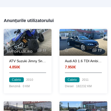
Anunțurile utilizatorului
11
17
ATV Suzuki Jimny Snow
Audi A3 1.6 TDI Ambition
4.850€
7.950€
Cabrio
2010
Cabrio
2011
Benzină
0 KM
Diesel
182232 KM