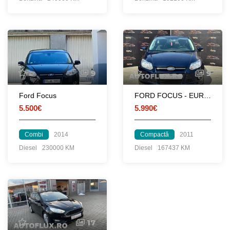
9
9
Ford Focus
FORD FOCUS - EURO 5
5.500€
5.990€
Combi
2014
Compactă
2011
Diesel
230000 KM
Diesel
167437 KM
17