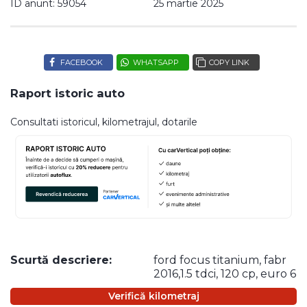
ID anunt: 59054
25 martie 2025
FACEBOOK
WHATSAPP
COPY LINK
Raport istoric auto
Consultati istoricul, kilometrajul, dotarile
Scurtă descriere:
ford focus titanium, fabr
2016,1.5 tdci, 120 cp, euro 6
Verifică kilometraj