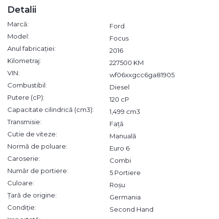
Detalii
Marcă:
Ford
Model:
Focus
Anul fabricației:
2016
Kilometraj:
227500 KM
VIN:
wf06xxgcc6ga81905
Combustibil:
Diesel
Putere (cP):
120 cP
Capacitate cilindrică (cm3):
1,499 cm3
Transmisie:
Față
Cutie de viteze:
Manuală
Normă de poluare:
Euro 6
Caroserie:
Combi
Număr de portiere:
5 Portiere
Culoare:
Roșu
Țară de origine:
Germania
Condiție:
Second Hand