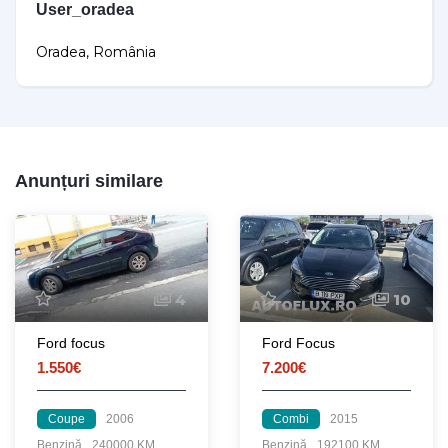
User_oradea
Oradea, România
Anunțuri similare
4
10
Ford focus
Ford Focus
1.550€
7.200€
Coupe
2006
Combi
2015
Benzină
240000 KM
Benzină
192100 KM