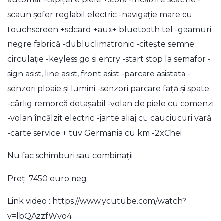
scaun șofer reglabil electric -navigație mare cu
touchscreen +sdcard +aux+ bluetooth tel -geamuri
negre fabrică -dubluclimatronic -citește semne
circulație -keyless go si entry -start stop la semafor -
sign asist, line asist, front asist -parcare asistata -
senzori ploaie și lumini -senzori parcare față și spate
-cârlig remorcă detașabil -volan de piele cu comenzi
-volan încălzit electric -jante aliaj cu cauciucuri vară
-carte service + tuv Germania cu km -2xChei
Nu fac schimburi sau combinații
Preț :7450 euro neg
Link video : https://www.youtube.com/watch?
v=lbQAzzfWvo4