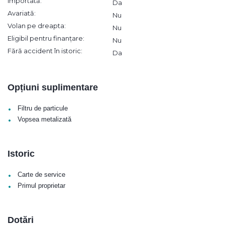
Importată:
Da
Avariată:
Nu
Volan pe dreapta:
Nu
Eligibil pentru finanțare:
Nu
Fără accident în istoric:
Da
Opțiuni suplimentare
•
Filtru de particule
•
Vopsea metalizată
Istoric
•
Carte de service
•
Primul proprietar
Dotări