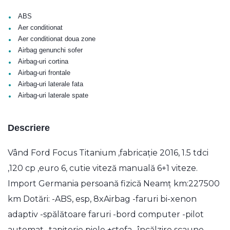
•
ABS
•
Aer conditionat
•
Aer conditionat doua zone
•
Airbag genunchi sofer
•
Airbag-uri cortina
•
Airbag-uri frontale
•
Airbag-uri laterale fata
•
Airbag-uri laterale spate
Descriere
Vând Ford Focus Titanium ,fabricație 2016, 1.5 tdci
,120 cp ,euro 6, cutie viteză manuală 6+1 viteze.
Import Germania persoană fizică Neamț km:227500
km Dotări: -ABS, esp, 8xAirbag -faruri bi-xenon
adaptiv -spălătoare faruri -bord computer -pilot
automat -tapițerie piele +stofa -încălzire scaune -