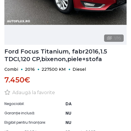
1
/
16
Ford Focus Titanium, fabr2016,1.5
TDCI,120 CP,bixenon,piele+stofa
Combi
2016
227500 KM
Diesel
7.450€
Adaugă la favorite
DA
Negociabil:
NU
Garanție inclusă:
NU
Eligibil pentru finanțare: