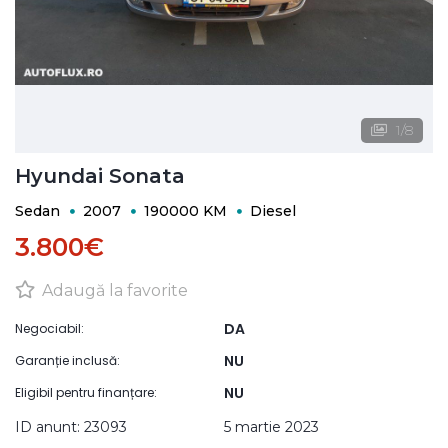
1
/
8
Hyundai Sonata
Sedan
2007
190000 KM
Diesel
3.800€
Adaugă la favorite
DA
Negociabil:
NU
Garanție inclusă:
NU
Eligibil pentru finanțare:
ID anunt: 23093
5 martie 2023