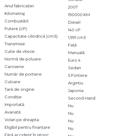
Anul fabricației:
2007
Kilometraj:
190000 KM
Combustibil:
Diesel
Putere (cP):
140 cP
Capacitate cilindrică (cm3):
1,991 cm3
Transmisie:
Față
Cutie de viteze:
Manuală
Normă de poluare:
Euro 4
Caroserie:
Sedan
Număr de portiere:
5 Portiere
Culoare:
Argintiu
Țară de origine:
Japonia
Condiție:
Second Hand
Importată:
Nu
Avariată:
Nu
Volan pe dreapta:
Nu
Eligibil pentru finanțare:
Nu
Fără accident în istoric:
Nu