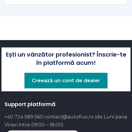
Ești un vânzător profesionist? Înscrie-te
în platformă acum!
Creează un cont de dealer
Support platformă
+40 724 589 560
contact@autoflux.ro
(de Luni pana
Vineri intre 09:00 – 18:00)