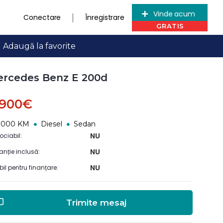
Vinde acum
Conectare
Înregistrare
Adaugă la favorite
rcedes Benz E 200d
.900€
0000 KM
Diesel
Sedan
NU
ociabil:
NU
anție inclusă:
NU
ibil pentru finanțare:
Trimite mesaj