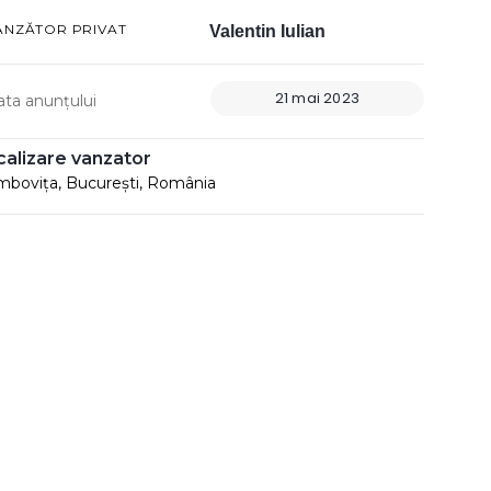
ÂNZĂTOR PRIVAT
Valentin Iulian
21 mai 2023
ata anunțului
calizare vanzator
bovița, București, România