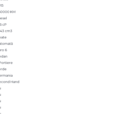
15
50000 KM
esel
6 cP
143 cm3
pate
utomată
ro 6
edan
Portiere
erde
ermania
econd Hand
u
u
u
u
u