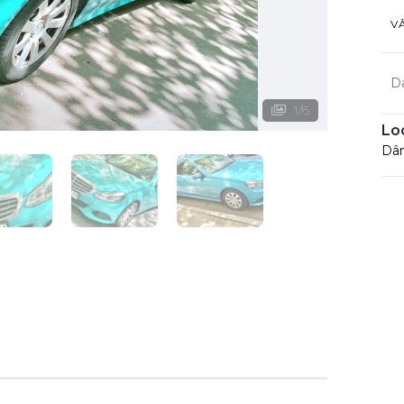
V
D
1
/
6
Lo
Dâm