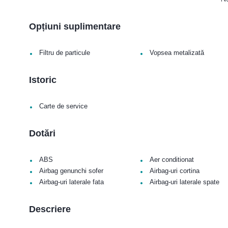
Opțiuni suplimentare
•
•
Filtru de particule
Vopsea metalizată
Istoric
•
Carte de service
Dotări
•
•
ABS
Aer conditionat
•
•
Airbag genunchi sofer
Airbag-uri cortina
•
•
Airbag-uri laterale fata
Airbag-uri laterale spate
Descriere