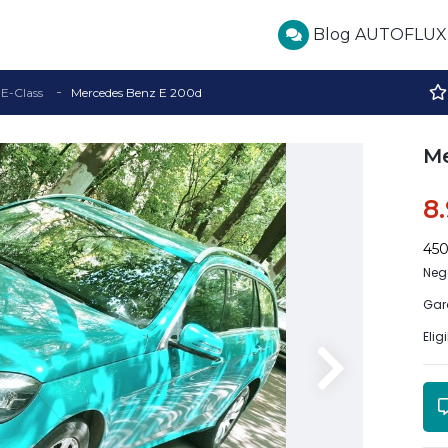
Blog AUTOFLUX
E-Class
Mercedes Benz E 200d
Me
8
45
Neg
Gar
Elig