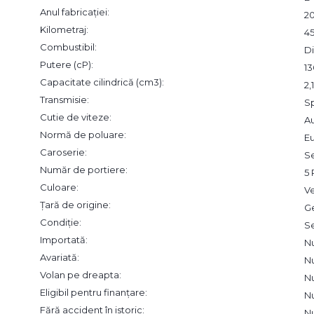
Anul fabricației:
20
Kilometraj:
4
Combustibil:
Di
Putere (cP):
13
Capacitate cilindrică (cm3):
2,
Transmisie:
S
Cutie de viteze:
A
Normă de poluare:
Eu
Caroserie:
S
Număr de portiere:
5 
Culoare:
V
Țară de origine:
G
Condiție:
S
Importată:
N
Avariată:
N
Volan pe dreapta:
N
Eligibil pentru finanțare:
N
Fără accident în istoric:
N