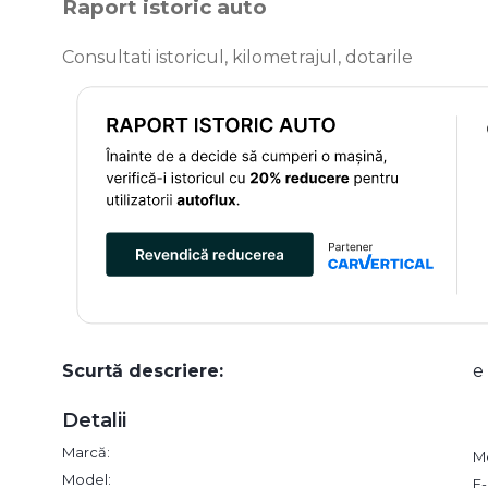
Raport istoric auto
Consultati istoricul, kilometrajul, dotarile
Scurtă descriere:
e
Detalii
Marcă:
M
Model:
E-