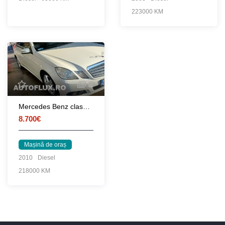
223000 KM
8
Mercedes Benz clasa e din 2010
8.700€
Mașină de oraș
2010
Diesel
218000 KM