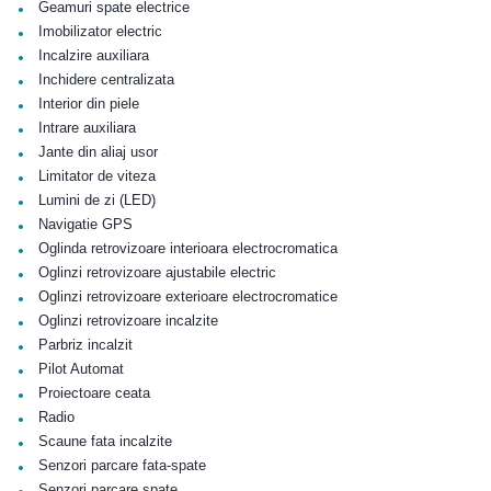
•
Geamuri spate electrice
•
Imobilizator electric
•
Incalzire auxiliara
•
Inchidere centralizata
•
Interior din piele
•
Intrare auxiliara
•
Jante din aliaj usor
•
Limitator de viteza
•
Lumini de zi (LED)
•
Navigatie GPS
•
Oglinda retrovizoare interioara electrocromatica
•
Oglinzi retrovizoare ajustabile electric
•
Oglinzi retrovizoare exterioare electrocromatice
•
Oglinzi retrovizoare incalzite
•
Parbriz incalzit
•
Pilot Automat
•
Proiectoare ceata
•
Radio
•
Scaune fata incalzite
•
Senzori parcare fata-spate
•
Senzori parcare spate