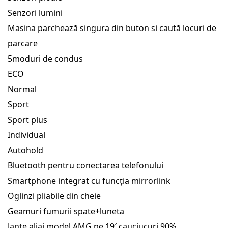
Senzori lumini
Masina parchează singura din buton si caută locuri de
parcare
5moduri de condus
ECO
Normal
Sport
Sport plus
Individual
Autohold
Bluetooth pentru conectarea telefonului
Smartphone integrat cu funcția mirrorlink
Oglinzi pliabile din cheie
Geamuri fumurii spate+luneta
Jante aliaj model AMG pe 19′ cauciucuri 90%