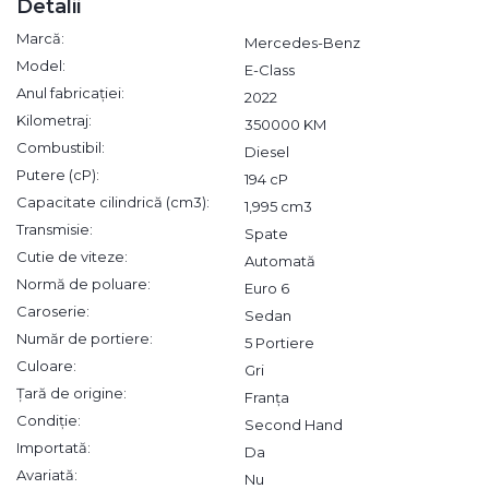
Detalii
Marcă:
Mercedes-Benz
Model:
E-Class
Anul fabricației:
2022
Kilometraj:
350000 KM
Combustibil:
Diesel
Putere (cP):
194 cP
Capacitate cilindrică (cm3):
1,995 cm3
Transmisie:
Spate
Cutie de viteze:
Automată
Normă de poluare:
Euro 6
Caroserie:
Sedan
Număr de portiere:
5 Portiere
Culoare:
Gri
Țară de origine:
Franța
Condiție:
Second Hand
Importată:
Da
Avariată:
Nu