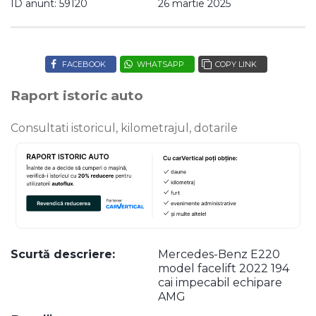
ID anunt: 59120
26 martie 2025
FACEBOOK
WHATSAPP
COPY LINK
Raport istoric auto
Consultati istoricul, kilometrajul, dotarile
Scurtă descriere:
Mercedes-Benz E220
model facelift 2022 194
cai impecabil echipare
AMG