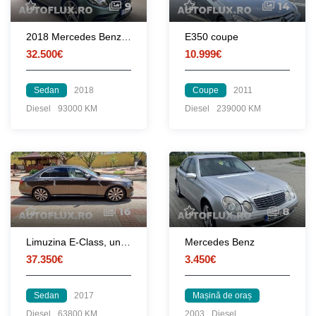
9
14
2018 Mercedes Benz E Class AMG
E350 coupe
32.500€
10.999€
Sedan
2018
Coupe
2011
Diesel
93000 KM
Diesel
239000 KM
16
8
Limuzina E-Class, unic proprietar, impecabila, TVA deductibil
Mercedes Benz
37.350€
3.450€
Sedan
2017
Mașină de oraș
Diesel
63800 KM
2003
Diesel