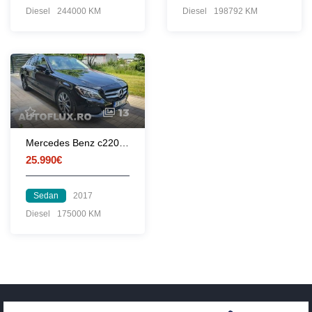
Diesel
244000 KM
Diesel
198792 KM
13
Mercedes Benz c220CDI Avangarde
25.990€
Sedan
2017
Diesel
175000 KM