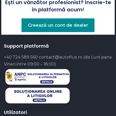
Ești un vânzător profesionist? Înscrie-te
în platformă acum!
Creează un cont de dealer
Support platformă
+40 724 589 560
contact@autoflux.ro
(de Luni pana
Vineri intre 09:00 – 18:00)
Utilizatori