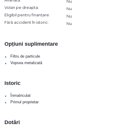
Avariată:
Nu
Volan pe dreapta:
Nu
Eligibil pentru finanțare:
Nu
Fără accident în istoric:
Nu
Opțiuni suplimentare
•
Filtru de particule
•
Vopsea metalizată
Istoric
•
Înmatriculat
•
Primul proprietar
Dotări