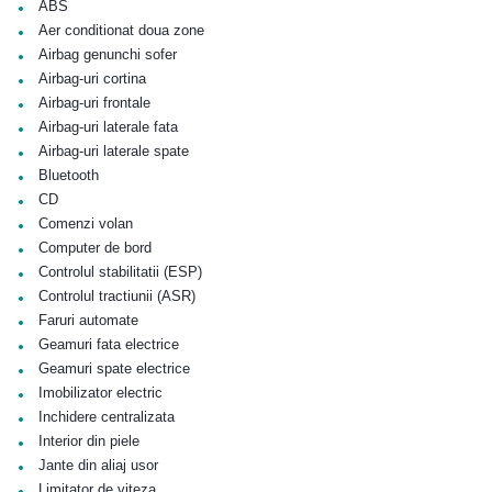
•
ABS
•
Aer conditionat doua zone
•
Airbag genunchi sofer
•
Airbag-uri cortina
•
Airbag-uri frontale
•
Airbag-uri laterale fata
•
Airbag-uri laterale spate
•
Bluetooth
•
CD
•
Comenzi volan
•
Computer de bord
•
Controlul stabilitatii (ESP)
•
Controlul tractiunii (ASR)
•
Faruri automate
•
Geamuri fata electrice
•
Geamuri spate electrice
•
Imobilizator electric
•
Inchidere centralizata
•
Interior din piele
•
Jante din aliaj usor
•
Limitator de viteza