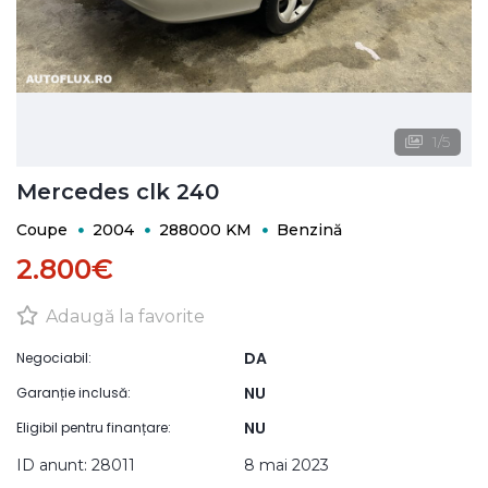
1
/
5
Mercedes clk 240
Coupe
2004
288000 KM
Benzină
2.800€
Adaugă la favorite
DA
Negociabil:
NU
Garanție inclusă:
NU
Eligibil pentru finanțare:
ID anunt: 28011
8 mai 2023