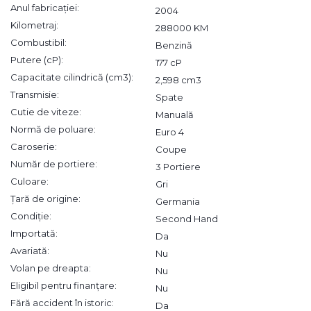
Anul fabricației:
2004
Kilometraj:
288000 KM
Combustibil:
Benzină
Putere (cP):
177 cP
Capacitate cilindrică (cm3):
2,598 cm3
Transmisie:
Spate
Cutie de viteze:
Manuală
Normă de poluare:
Euro 4
Caroserie:
Coupe
Număr de portiere:
3 Portiere
Culoare:
Gri
Țară de origine:
Germania
Condiție:
Second Hand
Importată:
Da
Avariată:
Nu
Volan pe dreapta:
Nu
Eligibil pentru finanțare:
Nu
Fără accident în istoric:
Da