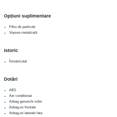
Opțiuni suplimentare
•
Filtru de particule
•
Vopsea metalizată
Istoric
•
Înmatriculat
Dotări
•
ABS
•
Aer conditionat
•
Airbag genunchi sofer
•
Airbag-uri frontale
•
Airbag-uri laterale fata