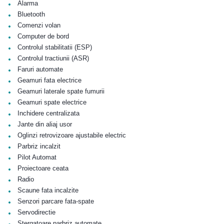
•
Alarma
•
Bluetooth
•
Comenzi volan
•
Computer de bord
•
Controlul stabilitatii (ESP)
•
Controlul tractiunii (ASR)
•
Faruri automate
•
Geamuri fata electrice
•
Geamuri laterale spate fumurii
•
Geamuri spate electrice
•
Inchidere centralizata
•
Jante din aliaj usor
•
Oglinzi retrovizoare ajustabile electric
•
Parbriz incalzit
•
Pilot Automat
•
Proiectoare ceata
•
Radio
•
Scaune fata incalzite
•
Senzori parcare fata-spate
•
Servodirectie
•
Stergatoare parbriz automate