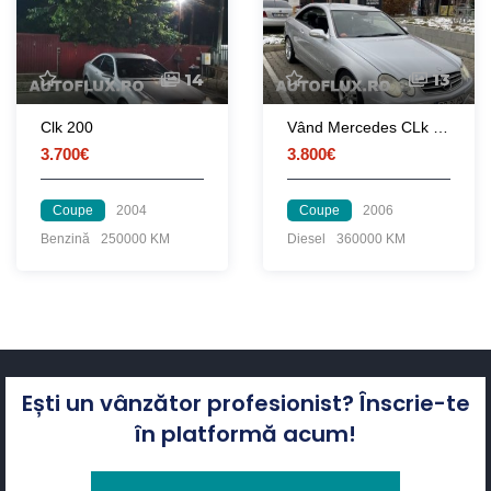
14
13
Clk 200
Vând Mercedes CLk 220cdi
3.700€
3.800€
Coupe
2004
Coupe
2006
Benzină
250000 KM
Diesel
360000 KM
Ești un vânzător profesionist? Înscrie-te
în platformă acum!