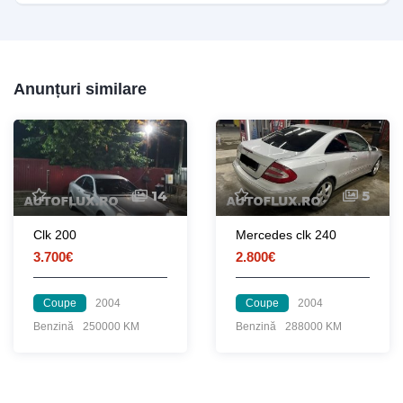
Anunțuri similare
14
5
Clk 200
Mercedes clk 240
3.700€
2.800€
Coupe
2004
Coupe
2004
Benzină
250000 KM
Benzină
288000 KM