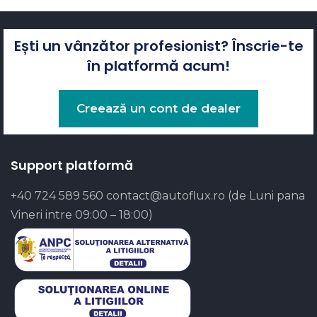
Ești un vânzător profesionist? Înscrie-te
în platformă acum!
Creează un cont de dealer
Support platformă
+40 724 589 560
contact@autoflux.ro
(de Luni pana
Vineri intre 09:00 – 18:00)