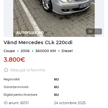
1
/
13
Vând Mercedes CLk 220cdi
Coupe
2006
360000 KM
Diesel
3.800€
Adaugă la favorite
NU
Negociabil:
NU
Garanție inclusă:
NU
Eligibil pentru finanțare:
ID anunt: 65131
24 octombrie 2025