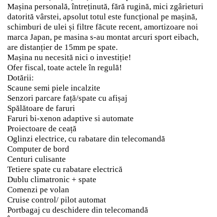
Mașina personală, întreținută, fără rugină, mici zgârieturi
datorită vârstei, apsolut totul este funcțional pe mașină,
schimburi de ulei și filtre făcute recent, amortizoare noi
marca Japan, pe masina s-au montat arcuri sport eibach,
are distanțier de 15mm pe spate.
Mașina nu necesită nici o investiție!
Ofer fiscal, toate actele în regulă!
Dotării:
Scaune semi piele incalzite
Senzori parcare față/spate cu afișaj
Spălătoare de faruri
Faruri bi-xenon adaptive si automate
Proiectoare de ceață
Oglinzi electrice, cu rabatare din telecomandă
Computer de bord
Centuri culisante
Tetiere spate cu rabatare electrică
Dublu climatronic + spate
Comenzi pe volan
Cruise control/ pilot automat
Portbagaj cu deschidere din telecomandă