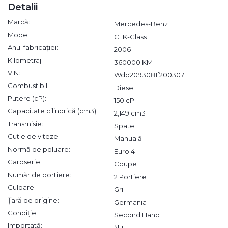
Detalii
Marcă:
Mercedes-Benz
Model:
CLK-Class
Anul fabricației:
2006
Kilometraj:
360000 KM
VIN:
Wdb2093081f200307
Combustibil:
Diesel
Putere (cP):
150 cP
Capacitate cilindrică (cm3):
2,149 cm3
Transmisie:
Spate
Cutie de viteze:
Manuală
Normă de poluare:
Euro 4
Caroserie:
Coupe
Număr de portiere:
2 Portiere
Culoare:
Gri
Țară de origine:
Germania
Condiție:
Second Hand
Importată:
Nu