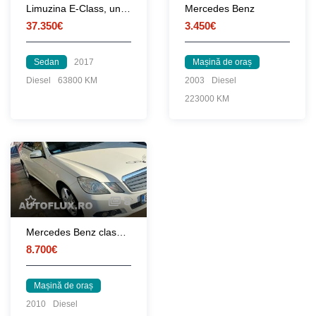
Limuzina E-Class, unic proprietar, impecabila, TVA deductibil
Mercedes Benz
37.350€
3.450€
Sedan
2017
Mașină de oraș
Diesel
63800 KM
2003
Diesel
223000 KM
8
Mercedes Benz clasa e din 2010
8.700€
Mașină de oraș
2010
Diesel