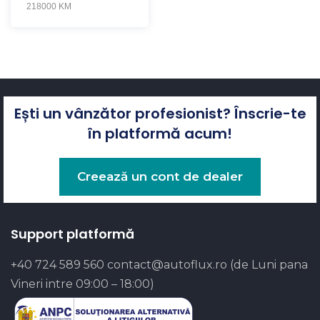
218000 KM
Ești un vânzător profesionist? Înscrie-te
în platformă acum!
Creează un cont de dealer
Support platformă
+40 724 589 560
contact@autoflux.ro
(de Luni pana
Vineri intre 09:00 – 18:00)