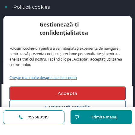
Politică cookies
Politica de confidențialitate
Gestionează-ți
Calculator rate
confidențialitatea
Blog Autoflux
Folosim cookie-uri pentru a vă îmbunătăți experiența de navigare,
pentru a vă prezenta conținut și reclame personalizate și pentru a
analiza traficul nostru. Făcând clic pe „Acceptă”, acceptați utilizarea
cookie-urilor.
Toate mașinile se regăsesc pe
AutoFlux
Citește mai multe despre aceste scopuri
Acceptă
Gestionează opțiunile
757580919
Trimite mesaj