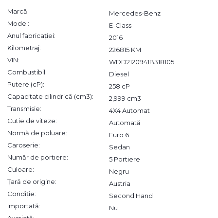
Marcă:
Mercedes-Benz
Model:
E-Class
Anul fabricației:
2016
Kilometraj:
226815 KM
VIN:
WDD2120941B318105
Combustibil:
Diesel
Putere (cP):
258 cP
Capacitate cilindrică (cm3):
2,999 cm3
Transmisie:
4X4 Automat
Cutie de viteze:
Automată
Normă de poluare:
Euro 6
Caroserie:
Sedan
Număr de portiere:
5 Portiere
Culoare:
Negru
Țară de origine:
Austria
Condiție:
Second Hand
Importată:
Nu