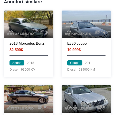
Anunțuri similare
9
14
2018 Mercedes Benz E Class AMG
E350 coupe
32.500€
10.999€
Sedan
2018
Coupe
2011
Diesel
93000 KM
Diesel
239000 KM
16
8