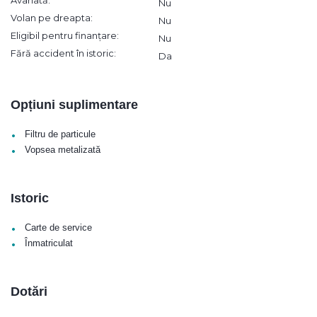
Avariată:
Nu
Volan pe dreapta:
Nu
Eligibil pentru finanțare:
Nu
Fără accident în istoric:
Da
Opțiuni suplimentare
•
Filtru de particule
•
Vopsea metalizată
Istoric
•
Carte de service
•
Înmatriculat
Dotări