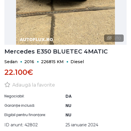
1
/
10
Mercedes E350 BLUETEC 4MATIC
Sedan
2016
226815 KM
Diesel
22.100€
Adaugă la favorite
DA
Negociabil:
NU
Garanție inclusă:
NU
Eligibil pentru finanțare:
ID anunt: 42802
25 ianuarie 2024