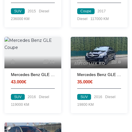
SUV
2015
Diesel
Coupe
2017
236000 KM
Diesel
117000 KM
14
8
Mercedes Benz GLE Coupe
Mercedes Benz GLE Coupe - Pachet AMG
43.000€
35.000€
SUV
2016
Diesel
SUV
2016
Diesel
119000 KM
19800 KM