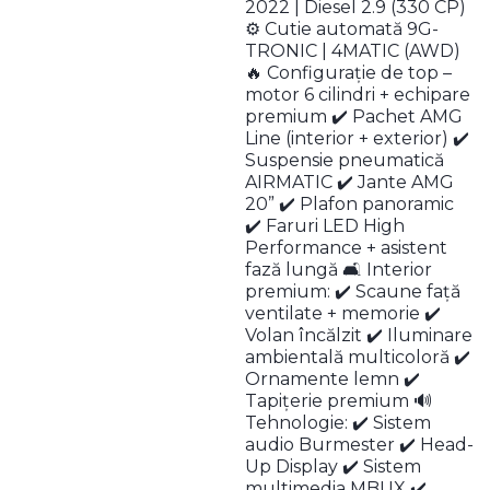
2022 | Diesel 2.9 (330 CP)
⚙️ Cutie automată 9G-
TRONIC | 4MATIC (AWD)
🔥 Configurație de top –
motor 6 cilindri + echipare
premium ✔️ Pachet AMG
Line (interior + exterior) ✔️
Suspensie pneumatică
AIRMATIC ✔️ Jante AMG
20” ✔️ Plafon panoramic
✔️ Faruri LED High
Performance + asistent
fază lungă 🛋️ Interior
premium: ✔️ Scaune față
ventilate + memorie ✔️
Volan încălzit ✔️ Iluminare
ambientală multicoloră ✔️
Ornamente lemn ✔️
Tapițerie premium 🔊
Tehnologie: ✔️ Sistem
audio Burmester ✔️ Head-
Up Display ✔️ Sistem
multimedia MBUX ✔️