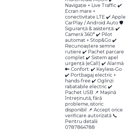
Navigație + Live Traffic ✔️
Ecran mare +
conectivitate LTE ✔️ Apple
CarPlay / Android Auto 🛡️
Siguranță & asistență: ✔️
Cameră 360° ✔️ Pilot
automat + Stop&Go ✔️
Recunoaștere semne
rutiere ✔️ Pachet parcare
complet ✔️ Sistem apel
urgență (eCall) ✔️ Alarmă
🔑 Confort: ✔️ Keyless-Go
✔️ Portbagaj electric +
hands-free ✔️ Oglinzi
rabatabile electric ✔️
Pachet USB 📌 Mașină
întreținută, fără
probleme, istoric
disponibil 📌 Accept orice
verificare autorizată 📞
Pentru detalii:
0787864788