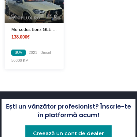
8
Mercedes Benz GLE Coupe AMG - 2021
138.000€
SUV
2021
Diesel
50000 KM
Ești un vânzător profesionist? Înscrie-te
în platformă acum!
Creează un cont de dealer