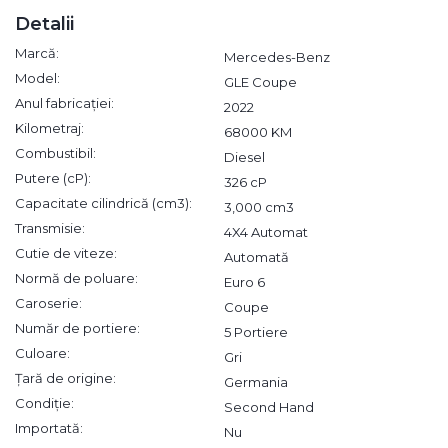
Detalii
Marcă:
Mercedes-Benz
Model:
GLE Coupe
Anul fabricației:
2022
Kilometraj:
68000 KM
Combustibil:
Diesel
Putere (cP):
326 cP
Capacitate cilindrică (cm3):
3,000 cm3
Transmisie:
4X4 Automat
Cutie de viteze:
Automată
Normă de poluare:
Euro 6
Caroserie:
Coupe
Număr de portiere:
5 Portiere
Culoare:
Gri
Țară de origine:
Germania
Condiție:
Second Hand
Importată:
Nu