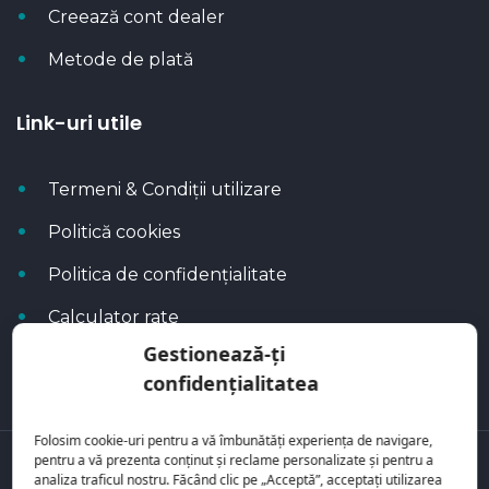
Creează cont dealer
Metode de plată
Link-uri utile
Termeni & Condiții utilizare
Politică cookies
Politica de confidențialitate
Calculator rate
Gestionează-ți
Blog Autoflux
confidențialitatea
Folosim cookie-uri pentru a vă îmbunătăți experiența de navigare,
pentru a vă prezenta conținut și reclame personalizate și pentru a
Toate mașinile se regăsesc pe
AutoFlux
analiza traficul nostru. Făcând clic pe „Acceptă”, acceptați utilizarea