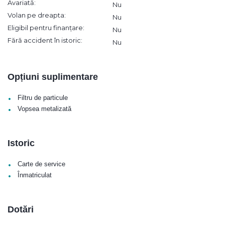
Avariată:
Nu
Volan pe dreapta:
Nu
Eligibil pentru finanțare:
Nu
Fără accident în istoric:
Nu
Opțiuni suplimentare
•
Filtru de particule
•
Vopsea metalizată
Istoric
•
Carte de service
•
Înmatriculat
Dotări