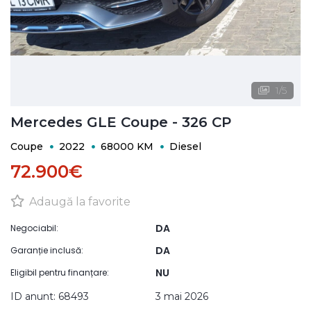
1
/
5
Mercedes GLE Coupe - 326 CP
Coupe
2022
68000 KM
Diesel
72.900€
Adaugă la favorite
DA
Negociabil:
DA
Garanție inclusă:
NU
Eligibil pentru finanțare:
ID anunt: 68493
3 mai 2026