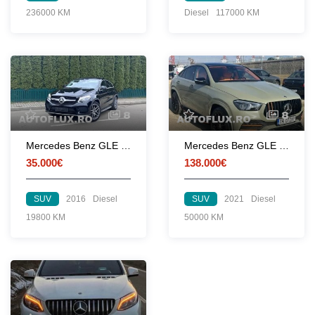
236000 KM
Diesel
117000 KM
8
8
Mercedes Benz GLE Coupe - Pachet AMG
Mercedes Benz GLE Coupe AMG - 2021
35.000€
138.000€
SUV
2016
Diesel
SUV
2021
Diesel
19800 KM
50000 KM