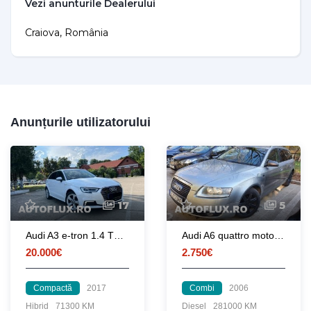
Craiova, România
Anunțurile utilizatorului
17
5
Audi A3 e-tron 1.4 TFSI - Hybrid - 204CP
Audi A6 quattro motor BMK 3.0
20.000€
2.750€
Compactă
2017
Combi
2006
Hibrid
71300 KM
Diesel
281000 KM