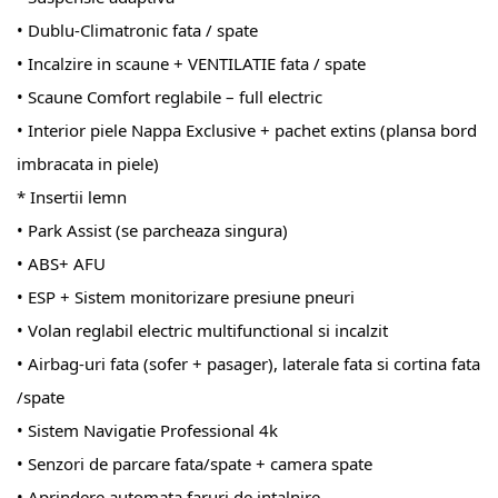
• Dublu-Climatronic fata / spate
• Incalzire in scaune + VENTILATIE fata / spate
• Scaune Comfort reglabile – full electric
• Interior piele Nappa Exclusive + pachet extins (plansa bord
imbracata in piele)
* Insertii lemn
• Park Assist (se parcheaza singura)
• ABS+ AFU
• ESP + Sistem monitorizare presiune pneuri
• Volan reglabil electric multifunctional si incalzit
• Airbag-uri fata (sofer + pasager), laterale fata si cortina fata
/spate
• Sistem Navigatie Professional 4k
• Senzori de parcare fata/spate + camera spate
• Aprindere automata faruri de intalnire