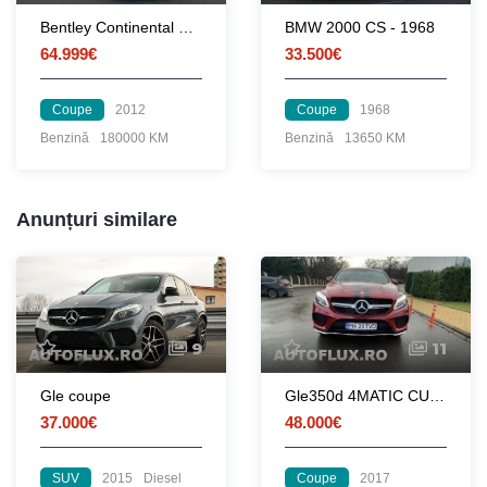
Bentley Continental GT Mulliner Facelift 2012
BMW 2000 CS - 1968
64.999€
33.500€
Coupe
2012
Coupe
1968
Benzină
180000 KM
Benzină
13650 KM
Anunțuri similare
9
11
Gle coupe
Gle350d 4MATIC CUPE
37.000€
48.000€
SUV
2015
Diesel
Coupe
2017