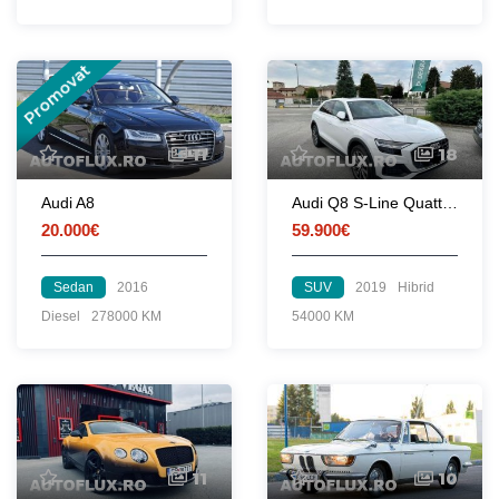
Promovat
11
18
Audi A8
Audi Q8 S-Line Quattro Hybrid 2019
20.000€
59.900€
Sedan
2016
SUV
2019
Hibrid
Diesel
278000 KM
54000 KM
11
10