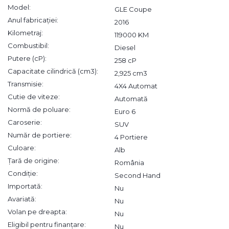
Model:
GLE Coupe
Anul fabricației:
2016
Kilometraj:
119000 KM
Combustibil:
Diesel
Putere (cP):
258 cP
Capacitate cilindrică (cm3):
2,925 cm3
Transmisie:
4X4 Automat
Cutie de viteze:
Automată
Normă de poluare:
Euro 6
Caroserie:
SUV
Număr de portiere:
4 Portiere
Culoare:
Alb
Țară de origine:
România
Condiție:
Second Hand
Importată:
Nu
Avariată:
Nu
Volan pe dreapta:
Nu
Eligibil pentru finanțare:
Nu