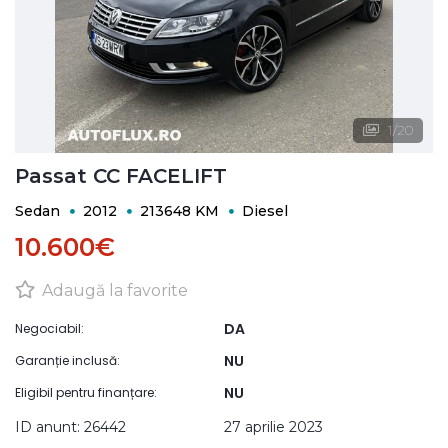
1
/
20
Passat CC FACELIFT
Sedan
2012
213648 KM
Diesel
10.600€
Adaugă la favorite
DA
Negociabil:
NU
Garanție inclusă:
NU
Eligibil pentru finanțare:
ID anunt: 26442
27 aprilie 2023