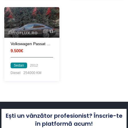
11
Volkswagen Passat CC - 2012
9.500€
Sedan
2012
Diesel
254000 KM
Ești un vânzător profesionist? Înscrie-te
în platformă acum!