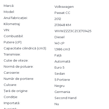
Marcă:
Volkswagen
Model:
Passat CC
Anul fabricației:
2012
Kilometraj:
213648 KM
VIN:
WVWZZZ3CZCE701425
Combustibil:
Diesel
Putere (cP):
140 cP
Capacitate cilindrică (cm3):
1,986 cm3
Transmisie:
Față
Cutie de viteze:
Automată
Normă de poluare:
Euro 5
Caroserie:
Sedan
Număr de portiere:
5 Portiere
Culoare:
Negru
Țară de origine:
Germania
Condiție:
Second Hand
Importată:
Nu