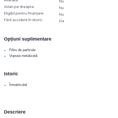
Avariată:
Nu
Volan pe dreapta:
Nu
Eligibil pentru finanțare:
Nu
Fără accident în istoric:
Da
Opțiuni suplimentare
•
Filtru de particule
•
Vopsea metalizată
Istoric
•
Înmatriculat
Descriere