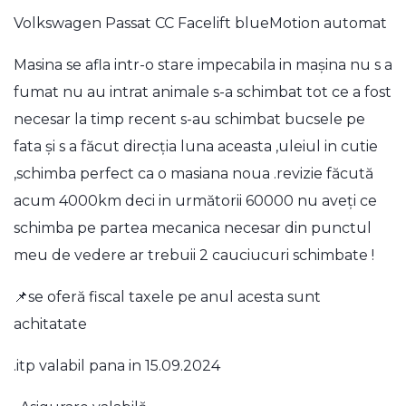
Volkswagen Passat CC Facelift blueMotion automat
Masina se afla intr-o stare impecabila in mașina nu s a
fumat nu au intrat animale s-a schimbat tot ce a fost
necesar la timp recent s-au schimbat bucsele pe
fata și s a făcut direcția luna aceasta ,uleiul in cutie
,schimba perfect ca o masiana noua .revizie făcută
acum 4000km deci in următorii 60000 nu aveți ce
schimba pe partea mecanica necesar din punctul
meu de vedere ar trebuii 2 cauciucuri schimbate !
📌se oferă fiscal taxele pe anul acesta sunt
achitatate
.itp valabil pana in 15.09.2024