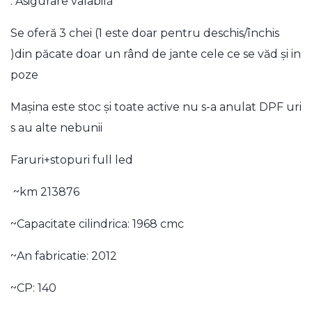
. Asigurare valabilă
Se oferă 3 chei (1 este doar pentru deschis/închis
)din păcate doar un rând de jante cele ce se văd și in
poze
Mașina este stoc și toate active nu s-a anulat DPF uri
s au alte nebunii
Faruri+stopuri full led
~km 213876
~Capacitate cilindrica: 1968 cmc
~An fabricatie: 2012
~CP: 140