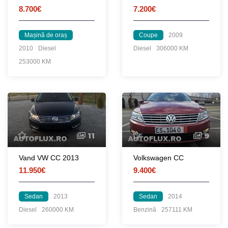
8.700€
7.200€
Mașină de oraș
Coupe
2009
2010
Diesel
Diesel
306000 KM
253000 KM
11
9
Vand VW CC 2013
Volkswagen CC
11.950€
9.400€
Sedan
2013
Sedan
2014
Diesel
260000 KM
Benzină
257111 KM