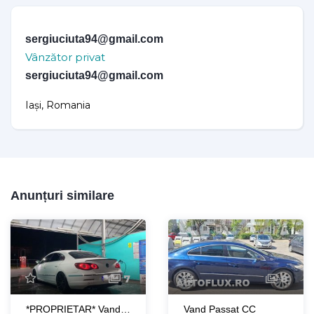
sergiuciuta94@gmail.com
Vânzător privat
sergiuciuta94@gmail.com
Iași, Romania
Anunțuri similare
7
8
*PROPRIETAR* Vand Passat CC 2010, Stage 2 / 250 HP // Motion Tunning / 253.000 KM
Vand Passat CC