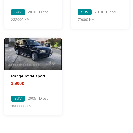
SUV
2010
Diesel
SUV
2018
Diesel
232000 KM
79600 KM
6
Range rover sport
3.900€
SUV
2005
Diesel
3900000 KM