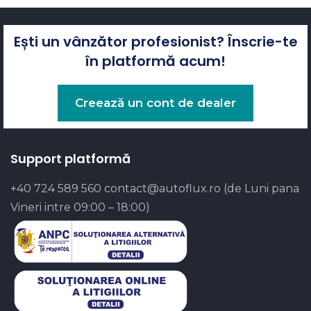
Ești un vânzător profesionist? Înscrie-te
în platformă acum!
Creează un cont de dealer
Support platformă
+40 724 589 560
contact@autoflux.ro
(de Luni pana
Vineri intre 09:00 – 18:00)