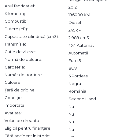
Anul fabricației:
2012
Kilometraj:
196000 KM
Combustibil:
Diesel
Putere (cP):
245 cP
Capacitate cilindrică (cm3):
2,989 cm3
Transmisie:
4X4 Automat
Cutie de viteze:
Automată
Normă de poluare:
Euro 5
Caroserie:
SUV
Număr de portiere:
5 Portiere
Culoare:
Negru
Țară de origine:
România
Condiție:
Second Hand
Importată:
Nu
Avariată:
Nu
Volan pe dreapta:
Nu
Eligibil pentru finanțare:
Nu
Fără accident în istoric:
Da