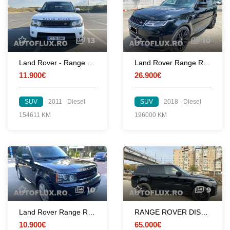
13
10
Land Rover - Range Rover Sport
Land Rover Range Rover Sport 3.0D 2018 Sunroof HUD Perne Piele NAVI LED 26900-euro
11.900€
26.900€
SUV
2011
Diesel
SUV
2018
Diesel
154611 KM
196000 KM
10
9
Land Rover Range Rover Sport HSE 3.0D FACELIFT 2010 Automat Perne Piele NAVI Camera 10900-euro
RANGE ROVER DISCOVERY SPORT
10.900€
65.000€