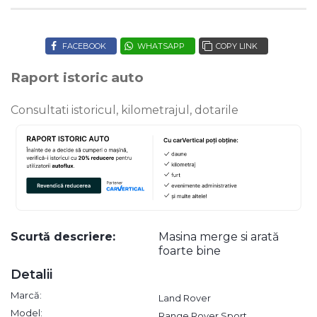
FACEBOOK
WHATSAPP
COPY LINK
Raport istoric auto
Consultati istoricul, kilometrajul, dotarile
Scurtă descriere:
Masina merge si arată
foarte bine
Detalii
Marcă:
Land Rover
Model:
Range Rover Sport