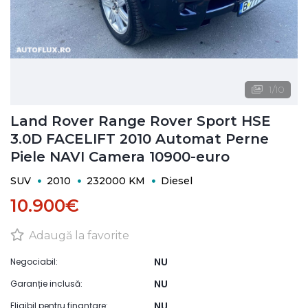
1
/
10
Land Rover Range Rover Sport HSE
3.0D FACELIFT 2010 Automat Perne
Piele NAVI Camera 10900-euro
SUV
2010
232000 KM
Diesel
10.900€
Adaugă la favorite
NU
Negociabil:
NU
Garanție inclusă:
NU
Eligibil pentru finanțare: