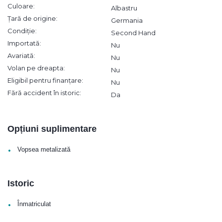
Culoare:
Albastru
Țară de origine:
Germania
Condiție:
Second Hand
Importată:
Nu
Avariată:
Nu
Volan pe dreapta:
Nu
Eligibil pentru finanțare:
Nu
Fără accident în istoric:
Da
Opțiuni suplimentare
•
Vopsea metalizată
Istoric
•
Înmatriculat