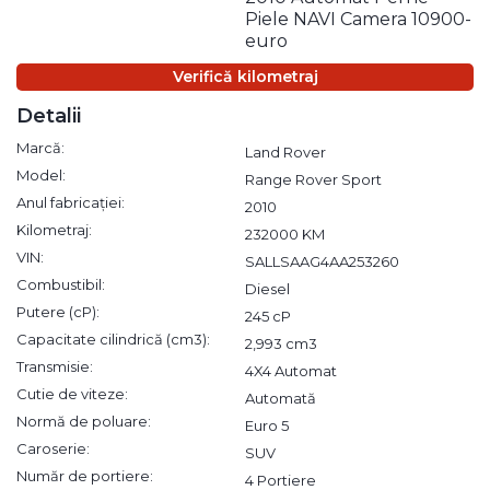
Piele NAVI Camera 10900-
euro
Verifică kilometraj
Detalii
Marcă:
Land Rover
Model:
Range Rover Sport
Anul fabricației:
2010
Kilometraj:
232000 KM
VIN:
SALLSAAG4AA253260
Combustibil:
Diesel
Putere (cP):
245 cP
Capacitate cilindrică (cm3):
2,993 cm3
Transmisie:
4X4 Automat
Cutie de viteze:
Automată
Normă de poluare:
Euro 5
Caroserie:
SUV
Număr de portiere:
4 Portiere