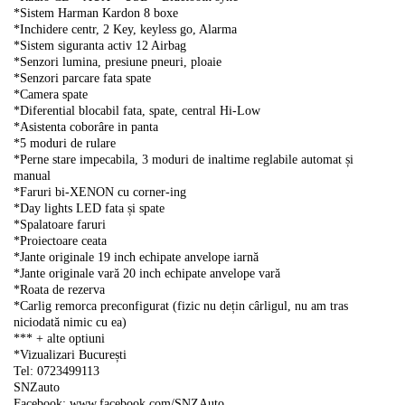
*Sistem Harman Kardon 8 boxe
*Inchidere centr, 2 Key, keyless go, Alarma
*Sistem siguranta activ 12 Airbag
*Senzori lumina, presiune pneuri, ploaie
*Senzori parcare fata spate
*Camera spate
*Diferential blocabil fata, spate, central Hi-Low
*Asistenta coborâre in panta
*5 moduri de rulare
*Perne stare impecabila, 3 moduri de inaltime reglabile automat și
manual
*Faruri bi-XENON cu corner-ing
*Day lights LED fata și spate
*Spalatoare faruri
*Proiectoare ceata
*Jante originale 19 inch echipate anvelope iarnă
*Jante originale vară 20 inch echipate anvelope vară
*Roata de rezerva
*Carlig remorca preconfigurat (fizic nu dețin cârligul, nu am tras
niciodată nimic cu ea)
*** + alte optiuni
*Vizualizari București
Tel: 0723499113
SNZauto
Facebook: www.facebook.com/SNZAuto