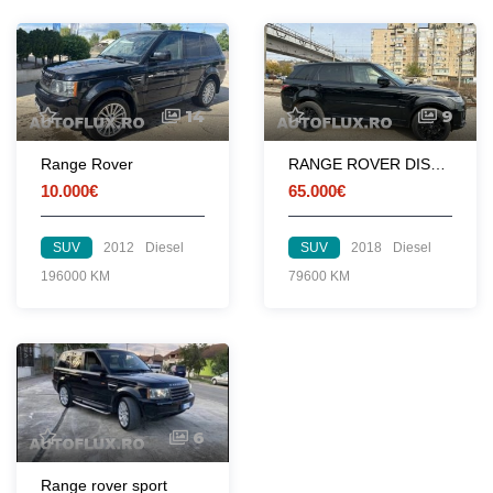
14
9
Range Rover
RANGE ROVER DISCOVERY SPORT
10.000€
65.000€
SUV
2012
Diesel
SUV
2018
Diesel
196000 KM
79600 KM
6
Range rover sport