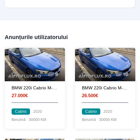
Anunțurile utilizatorului
9
10
BMW 220i Cabrio M-Pak 2020 Auto-Sport Klima Navi Camera LED
BMW 220i Cabrio M-Pak 2020 Auto-Sport Klima Navi Camera LED
27.000€
26.500€
Cabrio
2020
Cabrio
2020
Benzină
30000 KM
Benzină
30000 KM