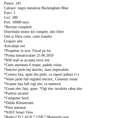
Putere: 245
Culoare: negru metalizat Buckingham Blue
Euro: 5
Co2: 200
Pret: 10900 euro
*Revizie completă:
Distribuție motor kit complet, ulei filtre
Ulei și filtru cutie, cutie transfer
Grupuri ulei
Articulații noi
*Propietar in acte, Fiscal pe loc
*Prima inmatriculare 25.06.2010
*KM reali se accepta orice test
*Cutie automata 6 trepte, padele volan
*Interior piele bej deschis, stare impecabila
*Cotiera fata, spate din piele, cu suport pahare f+s
*Volan piele full reglabil electric, Comenzi volan
*Scaune fata full regl elec cu memorii
*Geam elec fata, spate
*Ogl elec incalzite rabat elec
*Parbriz incalzit
*Computer bord
*Dublu Klimatronic
*Pilot automat
*NAVI Smart View
*Radio CD * AUX * USB * Bluetooth sync