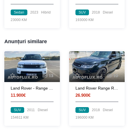
Sedan
2023
Hibrid
SUV
2018
Diesel
23000 KM
193000 KM
Anunțuri similare
13
10
Land Rover - Range Rover Sport
Land Rover Range Rover Sport 3.0D 2018 Sunroof HUD Perne Piele NAVI LED 26900-euro
11.900€
26.900€
SUV
2011
Diesel
SUV
2018
Diesel
154611 KM
196000 KM