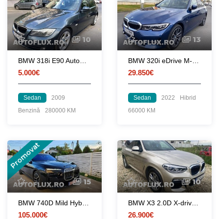
10
13
BMW 318i E90 Automat 2009 FACELIFT E5
BMW 320i eDrive M-Pack 2022 Piele Navi mare Ceasuri digitale 360 LED
5.000€
29.850€
Sedan
2009
Sedan
2022
Hibrid
Benzină
280000 KM
66000 KM
Promovat
15
10
BMW 740D Mild Hybrid Xdrive M-Individual 2023
BMW X3 2.0D X-drive 2018 M-Pack Ceasuri-Digitale Navi HUD Led
105.000€
26.900€