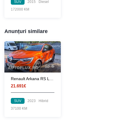
SUV
2015
Diesel
172000 KM
Anunțuri similare
6
Renault Arkana RS LINE MHYB 160 EDC
21.691€
SUV
2023
Hibrid
37100 KM