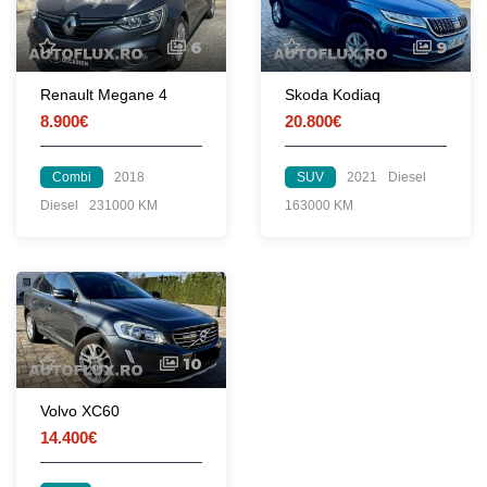
6
9
Renault Megane 4
Skoda Kodiaq
8.900€
20.800€
Combi
2018
SUV
2021
Diesel
Diesel
231000 KM
163000 KM
10
Volvo XC60
14.400€