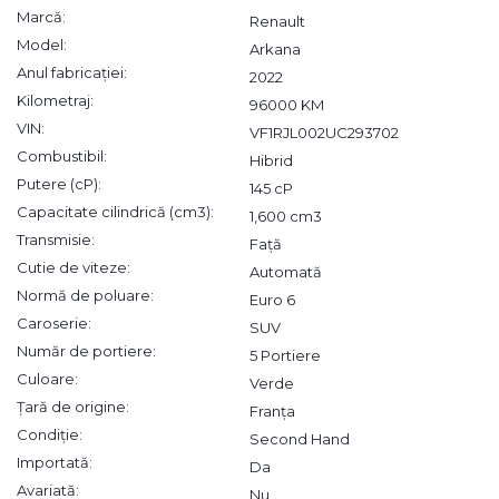
Marcă:
Renault
Model:
Arkana
Anul fabricației:
2022
Kilometraj:
96000 KM
VIN:
VF1RJL002UC293702
Combustibil:
Hibrid
Putere (cP):
145 cP
Capacitate cilindrică (cm3):
1,600 cm3
Transmisie:
Față
Cutie de viteze:
Automată
Normă de poluare:
Euro 6
Caroserie:
SUV
Număr de portiere:
5 Portiere
Culoare:
Verde
Țară de origine:
Franța
Condiție:
Second Hand
Importată:
Da
Avariată:
Nu