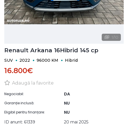
1
/
10
Renault Arkana 16Hibrid 145 cp
SUV
2022
96000 KM
Hibrid
16.800€
Adaugă la favorite
DA
Negociabil:
NU
Garanție inclusă:
NU
Eligibil pentru finanțare:
ID anunt: 61339
20 mai 2025