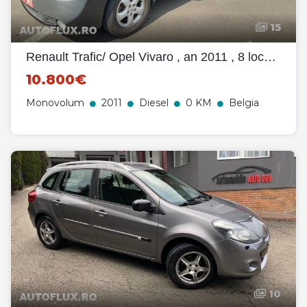
15
Renault Trafic/ Opel Vivaro , an 2011 , 8 locuri, climatronic
10.800€
Monovolum
2011
Diesel
0 KM
Belgia
10