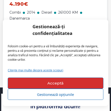
4.190€
Combi
2014
Diesel
261000 KM
Danemarca
Gestionează-ți
Apark Auto Rulate
confidențialitatea
Folosim cookie-uri pentru a vă îmbunătăți experiența de navigare,
pentru a vă prezenta conținut și reclame personalizate și pentru a
analiza traficul nostru. Făcând clic pe „Acceptă”, acceptați utilizarea
cookie-urilor.
1
/
2
Citește mai multe despre aceste scopuri
Acceptă
Gestionează opțiunile
Ești un vânzător profesionist? Înscrie-te
în platformă acum!