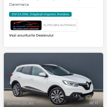
Danemarca
DN72A 200b, Drăgăești-Ungureni, România
ELITECARS AUTOHAUS
11