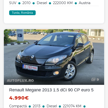
SUV
2010
Diesel
222000 KM
Austria
Turda, România
9
Renault Megane 2013 1.5 dCi 90 CP euro 5
4.990€
Compactă
2013
Diesel
221074 KM