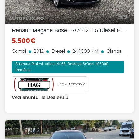
9
Renault Megane Bose 07/2012 1.5 Diesel Euro 5
5.500€
Combi
2012
Diesel
244000 KM
Olanda
Soseaua Ploiesti Văleni Nr 66, Boldești-Scăeni 105300,
România
HagAutomobile