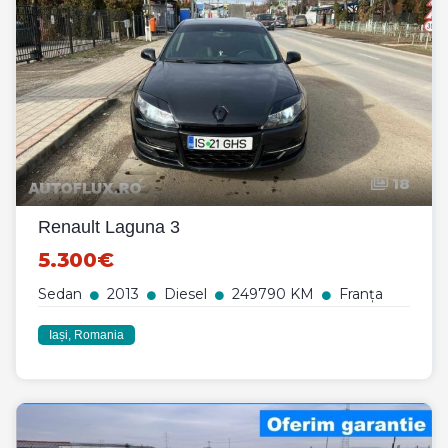
18
Renault Laguna 3
5.300€
Sedan
2013
Diesel
249790 KM
Franța
Iași, Romania