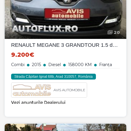
20
RENAULT MEGANE 3 GRANDTOUR 1.5 dCI BOSE EDITION AUTOMAT
9.200€
Combi
2015
Diesel
158000 KM
Franța
Strada Căpitan Ignat 68b, Arad 310057, România
AVIS AUTOMOBILE