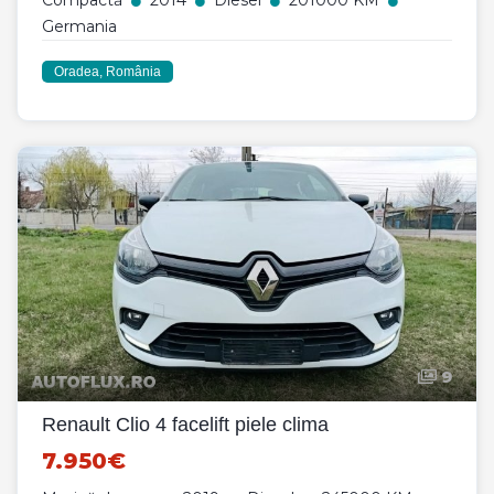
Compactă
2014
Diesel
201000 KM
Germania
Oradea, România
9
Renault Clio 4 facelift piele clima
7.950€