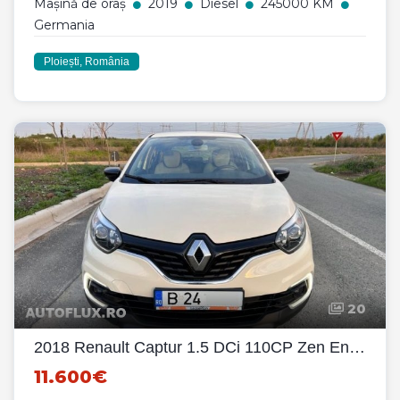
Mașină de oraș
2019
Diesel
245000 KM
Germania
Ploiești, România
20
2018 Renault Captur 1.5 DCi 110CP Zen Energy manuala 6+1
11.600€