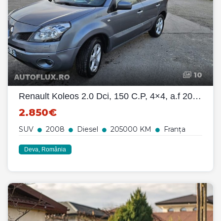
10
Renault Koleos 2.0 Dci, 150 C.P, 4×4, a.f 2008, euro4,
2.850€
SUV
2008
Diesel
205000 KM
Franța
Deva, România