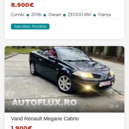
8.900€
Combi
2018
Diesel
231000 KM
Franța
Satu Mare, România
9
Vand Renault Megane Cabrio
1.900€