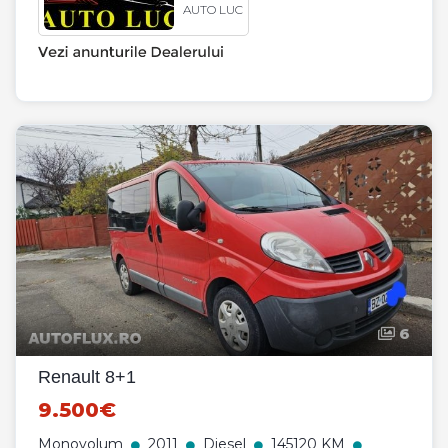
AUTO LUC
6
Renault 8+1
9.500€
Monovolum
2011
Diesel
145120 KM