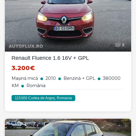
5
Renault Fluence 1.6 16V + GPL
3.200€
Mașină mică
2010
Benzină + GPL
380000
KM
România
115300 Curtea de Argeș, Romania