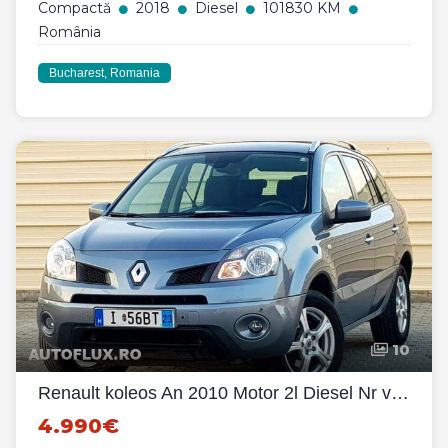
Compactă
2018
Diesel
101830 KM
România
Bucharest, Romania
10
Renault koleos An 2010 Motor 2l Diesel Nr valabile
4.990€