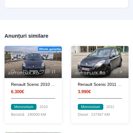
Anunțuri similare
11
9
Renault Scenic 2010 1.4 Benzina
Renault Scenic 2011 1.5 dCi 95 CP euro 5
6.300€
3.990€
Monovolum
2010
Monovolum
2011
Benzină
190000 KM
Diesel
237467 KM