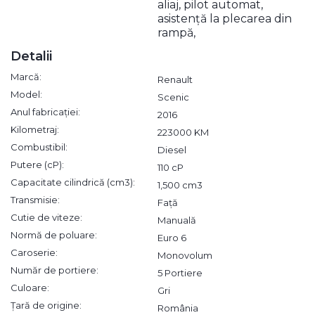
aliaj, pilot automat,
asistență la plecarea din
rampă,
Detalii
Marcă:
Renault
Model:
Scenic
Anul fabricației:
2016
Kilometraj:
223000 KM
Combustibil:
Diesel
Putere (cP):
110 cP
Capacitate cilindrică (cm3):
1,500 cm3
Transmisie:
Față
Cutie de viteze:
Manuală
Normă de poluare:
Euro 6
Caroserie:
Monovolum
Număr de portiere:
5 Portiere
Culoare:
Gri
Țară de origine:
România