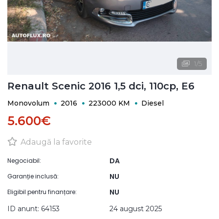
1
/
5
Renault Scenic 2016 1,5 dci, 110cp, E6
Monovolum
2016
223000 KM
Diesel
5.600€
Adaugă la favorite
DA
Negociabil:
NU
Garanție inclusă:
NU
Eligibil pentru finanțare:
ID anunt: 64153
24 august 2025