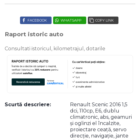
FACEBOOK
WHATSAPP
COPY LINK
Raport istoric auto
Consultati istoricul, kilometrajul, dotarile
Scurtă descriere:
Renault Scenic 2016 1,5
dci, 110cp, E6, dublu
climatronic, abs, geamuri
și oglinzi el încalzite,
proiectare ceață, servo
direcție, navigație, jante