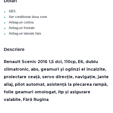
Dotări
•
ABS
•
Aer conditionat doua zone
•
Airbag-uri cortina
•
Airbag-uri frontale
•
Airbag-uri laterale fata
Descriere
Renault Scenic 2016 1,5 dci, 110cp, E6, dublu
climatronic, abs, geamuri și oglinzi el încalzite,
proiectare ceață, servo direcție, navigație, jante
aliaj, pilot automat, asistență la plecarea rampă,
folie geamuri omologat, itp și asigurare
valabile, Fără Rugina