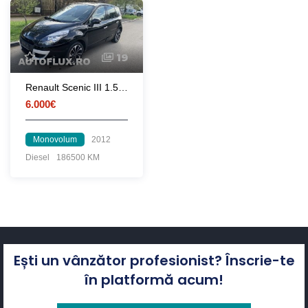
19
Renault Scenic III 1.5 dCi / 107 CP / EURO 5 / 2012
6.000€
Monovolum
2012
Diesel
186500 KM
Ești un vânzător profesionist? Înscrie-te
în platformă acum!