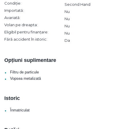
Condiție:
Second Hand
Importată:
Nu
Avariată:
Nu
Volan pe dreapta:
Nu
Eligibil pentru finanțare:
Nu
Fără accident în istoric:
Da
Opțiuni suplimentare
•
Filtru de particule
•
Vopsea metalizată
Istoric
•
Înmatriculat