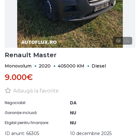
1
/
4
Renault Master
Monovolum
2020
405000 KM
Diesel
9.000€
Adaugă la favorite
DA
Negociabil:
NU
Garanție inclusă:
NU
Eligibil pentru finanțare:
ID anunt: 66305
10 decembrie 2025