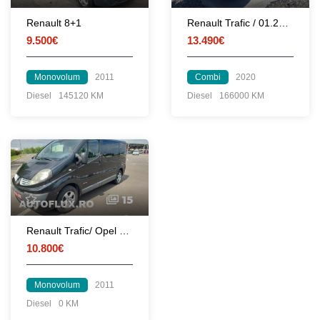
Renault 8+1
Renault Trafic / 01.2020
9.500€
13.490€
Monovolum
2011
Combi
2020
Diesel
145120 KM
Diesel
166000 KM
15
Renault Trafic/ Opel Vivaro , an 2011 , 8 locuri, climatronic
10.800€
Monovolum
2011
Diesel
0 KM