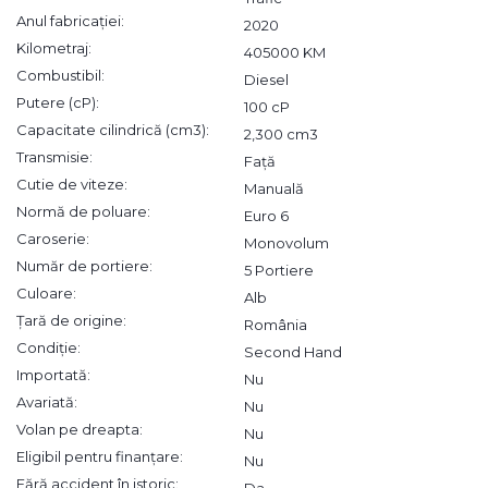
Anul fabricației:
2020
Kilometraj:
405000 KM
Combustibil:
Diesel
Putere (cP):
100 cP
Capacitate cilindrică (cm3):
2,300 cm3
Transmisie:
Față
Cutie de viteze:
Manuală
Normă de poluare:
Euro 6
Caroserie:
Monovolum
Număr de portiere:
5 Portiere
Culoare:
Alb
Țară de origine:
România
Condiție:
Second Hand
Importată:
Nu
Avariată:
Nu
Volan pe dreapta:
Nu
Eligibil pentru finanțare:
Nu
Fără accident în istoric:
Da