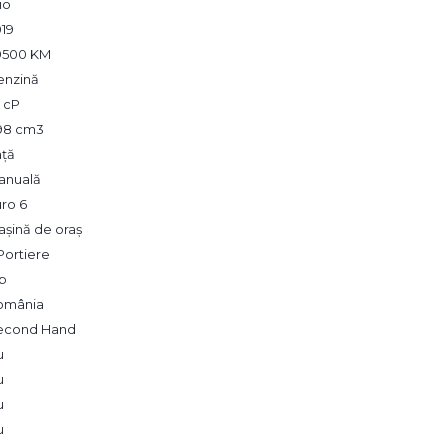
io
019
9500 KM
enzină
 cP
98 cm3
ață
anuală
ro 6
șină de oraș
Portiere
lb
omânia
econd Hand
u
u
u
u