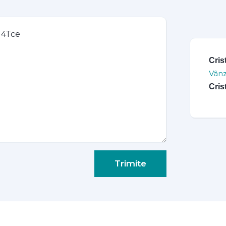
Cris
Vânz
Cris
Trimite