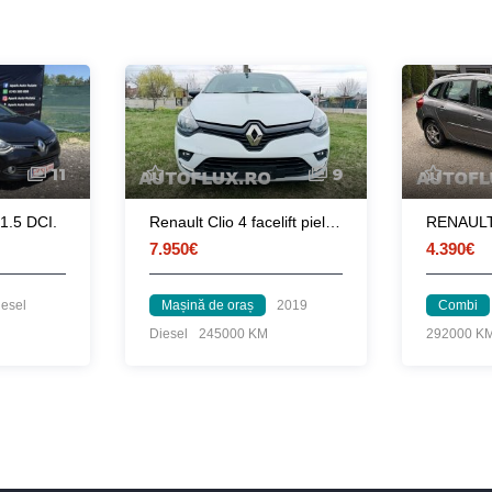
11
9
 1.5 DCI.
Renault Clio 4 facelift piele clima
7.950€
4.390€
iesel
Mașină de oraș
2019
Combi
Diesel
245000 KM
292000 K