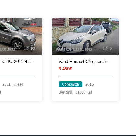
10
5
RENAULT CLIO-2011-4390€
Vand Renault Clio, benzina, aprox 81.100 km reali
6.450€
2011
Diesel
Compactă
2015
M
Benzină
81100 KM