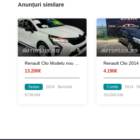
Anunțuri similare
5
Renault Clio Modelu nou 2024 garantie
Renault Clio 2014
13.200€
4.190€
Sedan
2024
Benzină
Combi
2014
D
9738 KM
261000 KM