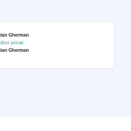
tian Gherman
ător privat
tian Gherman