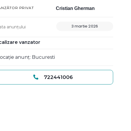
ÂNZĂTOR PRIVAT
Cristian Gherman
3 martie 2026
ata anunțului
calizare vanzator
ocație anunț: Bucuresti
722441006