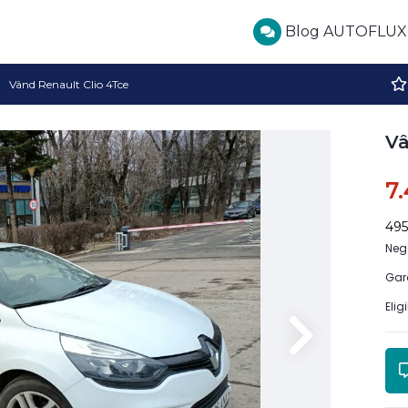
Blog AUTOFLUX
Vând Renault Clio 4Tce
Vâ
7
49
Neg
Gar
Elig