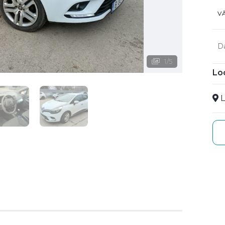
V
D
1
/
5
Lo
L