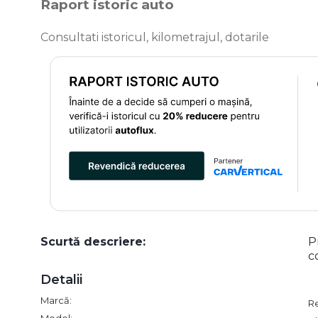
Raport istoric auto
Consultati istoricul, kilometrajul, dotarile
Scurtă descriere:
P
c
Detalii
Marcă:
R