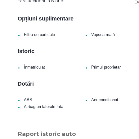
Fără accident în istoric:
D
Opțiuni suplimentare
•
•
Filtru de particule
Vopsea mată
Istoric
•
•
Înmatriculat
Primul proprietar
Dotări
•
•
ABS
Aer conditionat
•
Airbag-uri laterale fata
Raport istoric auto