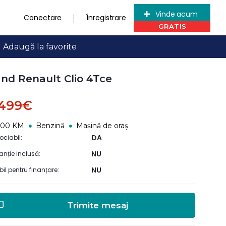
Vinde acum
Conectare
Înregistrare
Adaugă la favorite
nd Renault Clio 4Tce
.499€
500 KM
Benzină
Mașină de oraș
DA
ociabil:
NU
anție inclusă:
NU
ibil pentru finanțare:
Trimite mesaj