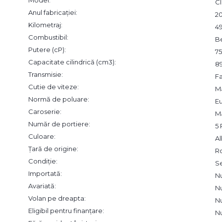
Model:
Cl
Anul fabricației:
2
Kilometraj:
4
Combustibil:
B
Putere (cP):
75
Capacitate cilindrică (cm3):
8
Transmisie:
F
Cutie de viteze:
M
Normă de poluare:
Eu
Caroserie:
Ma
Număr de portiere:
5 
Culoare:
A
Țară de origine:
R
Condiție:
S
Importată:
N
Avariată:
N
Volan pe dreapta:
N
Eligibil pentru finanțare:
N