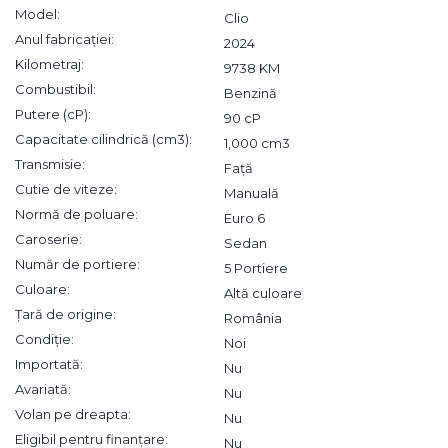
Model:
Clio
Anul fabricației:
2024
Kilometraj:
9738 KM
Combustibil:
Benzină
Putere (cP):
90 cP
Capacitate cilindrică (cm3):
1,000 cm3
Transmisie:
Față
Cutie de viteze:
Manuală
Normă de poluare:
Euro 6
Caroserie:
Sedan
Număr de portiere:
5 Portiere
Culoare:
Altă culoare
Țară de origine:
România
Condiție:
Noi
Importată:
Nu
Avariată:
Nu
Volan pe dreapta:
Nu
Eligibil pentru finanțare:
Nu