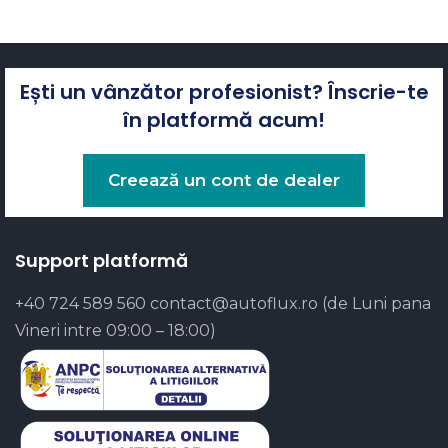
Ești un vânzător profesionist? Înscrie-te
în platformă acum!
Creează un cont de dealer
Support platformă
+40 724 589 560
contact@autoflux.ro
(de Luni pana
Vineri intre 09:00 – 18:00)