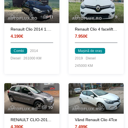
11
9
Renault Clio 2014 1.5 DCI.
Renault Clio 4 facelift piele clima
4.190€
7.950€
Combi
2014
Mașină de oraș
Diesel
261000 KM
2019
Diesel
245000 KM
10
5
RENAULT CLIO-2011-4390€
Vând Renault Clio 4Tce
4.390€
7.499€