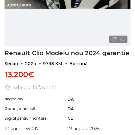
1
/
5
Renault Clio Modelu nou 2024 garantie
Sedan
2024
9738 KM
Benzină
13.200€
Adaugă la favorite
DA
Negociabil:
DA
Garanție inclusă:
NU
Eligibil pentru finanțare:
ID anunt: 64097
23 august 2025