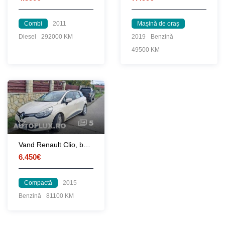
Combi
2011
Mașină de oraș
Diesel
292000 KM
2019
Benzină
49500 KM
5
Vand Renault Clio, benzina, aprox 81.100 km reali
6.450€
Compactă
2015
Benzină
81100 KM