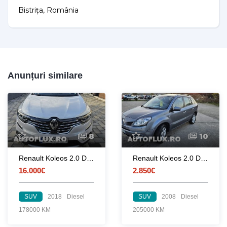
Bistrița, România
Anunțuri similare
8
10
Renault Koleos 2.0 DCI 177CP X-Tronic
Renault Koleos 2.0 Dci, 150 C.P, 4×4, a.f 2008, euro4,
16.000€
2.850€
SUV
2018
Diesel
SUV
2008
Diesel
178000 KM
205000 KM