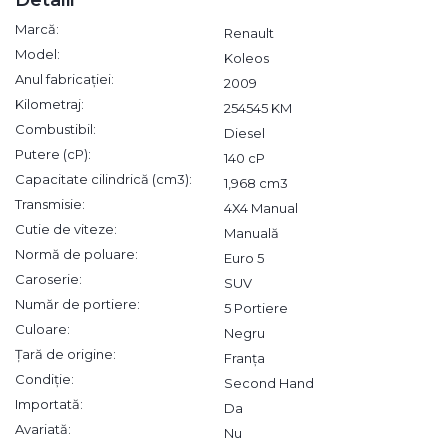
Marcă:
Renault
Model:
Koleos
Anul fabricației:
2009
Kilometraj:
254545 KM
Combustibil:
Diesel
Putere (cP):
140 cP
Capacitate cilindrică (cm3):
1,968 cm3
Transmisie:
4X4 Manual
Cutie de viteze:
Manuală
Normă de poluare:
Euro 5
Caroserie:
SUV
Număr de portiere:
5 Portiere
Culoare:
Negru
Țară de origine:
Franța
Condiție:
Second Hand
Importată:
Da
Avariată:
Nu