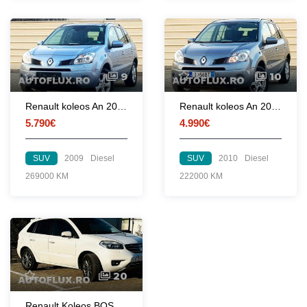
9
10
Renault koleos An 2009 Motor 2l Diesel 4x4 la buton Euro4
Renault koleos An 2010 Motor 2l Diesel Nr valabile
5.790€
4.990€
SUV
2009
Diesel
SUV
2010
Diesel
269000 KM
222000 KM
20
Renault Koleos BOSE 2012