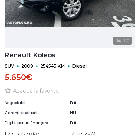
1
/
7
Renault Koleos
SUV
2009
254545 KM
Diesel
5.650€
Adaugă la favorite
DA
Negociabil:
NU
Garanție inclusă:
DA
Eligibil pentru finanțare:
ID anunt: 28337
12 mai 2023