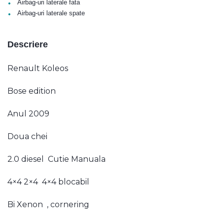
•
Airbag-uri laterale fata
•
Airbag-uri laterale spate
Descriere
Renault Koleos
Bose edition
Anul 2009
Doua chei
2.0 diesel Cutie Manuala
4×4 2×4 4×4 blocabil
Bi Xenon , cornering