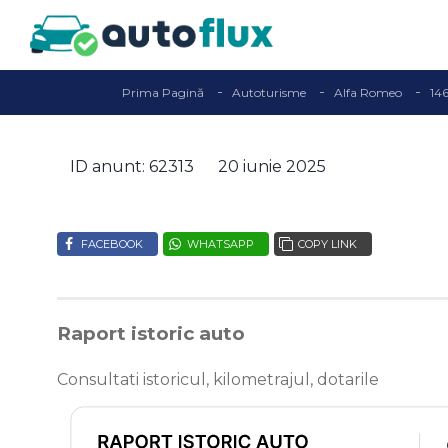
Prima Pagină
Autoturisme
Alfa Romeo
14
ID anunt: 62313
20 iunie 2025
FACEBOOK
WHATSAPP
COPY LINK
Raport istoric auto
Consultati istoricul, kilometrajul, dotarile