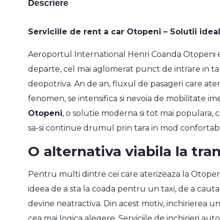
Descriere
Serviciile de
rent a car Otopeni
– Solutii idea
Aeroportul International Henri Coanda Otopeni es
departe, cel mai aglomerat punct de intrare in tar
deopotriva. An de an, fluxul de pasageri care ater
fenomen, se intensifica si nevoia de mobilitate imed
Otopeni
, o solutie moderna si tot mai populara, c
sa-si continue drumul prin tara in mod confortabil, 
O alternativa viabila la tra
Pentru multi dintre cei care aterizeaza la Otopen
ideea de a sta la coada pentru un taxi, de a caut
devine neatractiva. Din acest motiv, inchirierea u
cea mai logica alegere. Serviciile de inchirieri aut