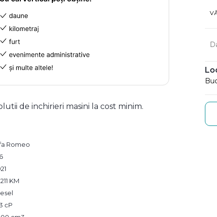
V
D
Lo
Buc
olutii de inchirieri masini la cost minim.
lfa Romeo
6
21
1211 KM
esel
3 cP
,400 cm3