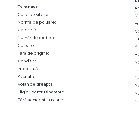
Transmisie:
4
Cutie de viteze:
M
Normă de poluare:
Eu
Caroserie:
C
Număr de portiere:
3 
Culoare:
Al
Țară de origine:
Bu
Condiție:
N
Importată:
N
Avariată:
N
Volan pe dreapta:
N
Eligibil pentru finanțare:
N
Fără accident în istoric:
N