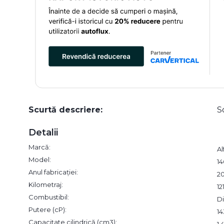
Scurtă descriere:
S
Detalii
Marcă:
A
Model:
14
Anul fabricației:
20
Kilometraj:
12
Combustibil:
Di
Putere (cP):
14
Capacitate cilindrică (cm3):
1