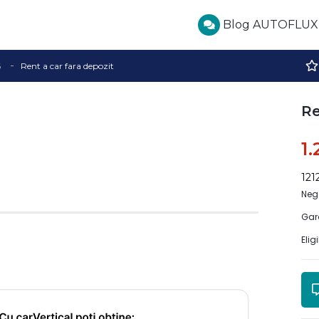
Blog AUTOFLUX
6
Rent a car fara depozit
Re
1
121
Neg
Gar
Elig