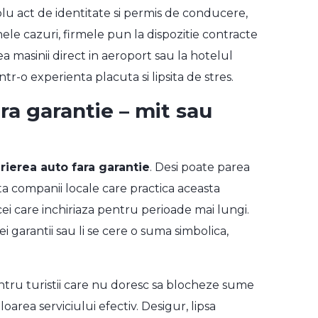
plu act de identitate si permis de conducere,
unele cazuri, firmele pun la dispozitie contracte
a masinii direct in aeroport sau la hotelul
intr-o experienta placuta si lipsita de stres.
ara garantie – mit sau
irierea auto fara garantie
. Desi poate parea
sta companii locale care practica aceasta
 cei care inchiriaza pentru perioade mai lungi.
nei garantii sau li se cere o suma simbolica,
ntru turistii care nu doresc sa blocheze sume
oarea serviciului efectiv. Desigur, lipsa