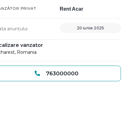
ÂNZĂTOR PRIVAT
Rent Acar
20 iunie 2025
ata anunțului
calizare vanzator
harest, Romania
763000000