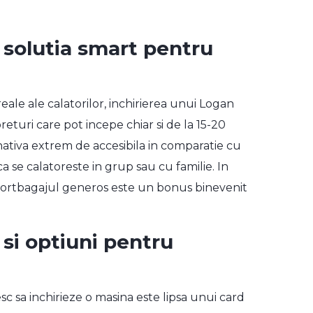
 solutia smart pentru
eale ale calatorilor, inchirierea unui Logan
eturi care pot incepe chiar si de la 15-20
nativa extrem de accesibila in comparatie cu
aca se calatoreste in grup sau cu familie. In
r portbagajul generos este un bonus binevenit
 si optiuni pentru
esc sa inchirieze o masina este lipsa unui card