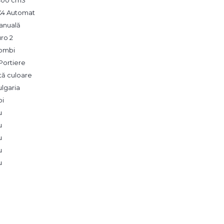
X4 Automat
anuală
ro 2
ombi
Portiere
tă culoare
lgaria
oi
u
u
u
u
u