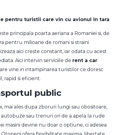
le pentru turistii care vin cu avionul in tara
te principala poarta aeriana a Romaniei si, de
a pentru milioane de romani si straini
izeaza aici creste constant, iar odata cu acest
iata. Aici intervin serviciile de
rent a car
are vine in intampinarea turistilor ce doresc
rapid si eficient.
nsportul public
i, mai ales dupa zboruri lungi sau obositoare,
a autobuze sau trenuri ori de a apela la rude
nei masini devine nu doar o optiune, ci adesea
o Otopeni ofera flexibilitate maxima, libertate