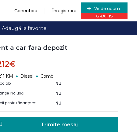
Vinde acum
Conectare
Înregistrare
Adaugă la favorite
nt a car fara depozit
.212€
211 KM
Diesel
Combi
NU
ociabil:
NU
anție inclusă:
NU
ibil pentru finanțare:
Trimite mesaj