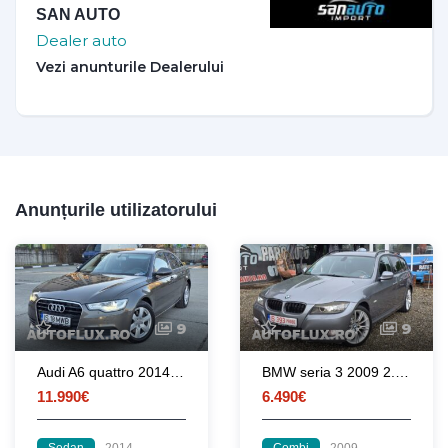
SAN AUTO
Dealer auto
Anunțurile utilizatorului
9
9
Audi A6 quattro 2014 3.0 V6 TDI 245CP euro 5 automata / RATE / LIVRARE
BMW seria 3 2009 2.0d 177 CP euro 5 automata
11.990€
6.490€
Sedan
2014
Combi
2009