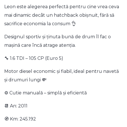
Leon este alegerea perfectă pentru cine vrea ceva
mai dinamic decât un hatchback obișnuit, fără să
sacrifice economia la consum 👌
Designul sportiv și ținuta bună de drum îl fac o
mașină care încă atrage atenția.
🔧 1.6 TDI – 105 CP (Euro 5)
Motor diesel economic și fiabil, ideal pentru navetă
și drumuri lungi 💸
⚙️ Cutie manuală – simplă și eficientă
📆 An: 2011
🧭 Km: 245.192