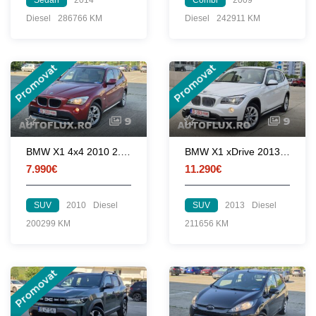
Diesel
286766 KM
Diesel
242911 KM
Promovat
Promovat
9
9
BMW X1 4x4 2010 2.0d 177 CP euro 5 automata
BMW X1 xDrive 2013 2.0d 143 CP euro 5 automata
7.990€
11.290€
SUV
2010
Diesel
SUV
2013
Diesel
200299 KM
211656 KM
Promovat