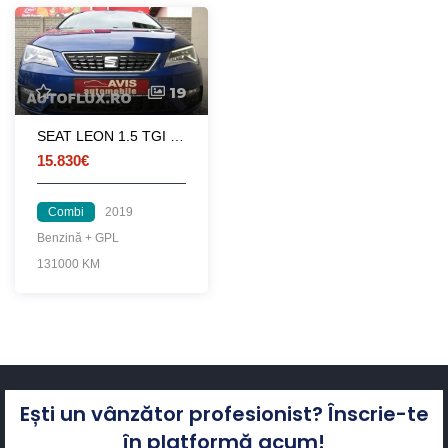
19
SEAT LEON 1.5 TGI DSG XCELLENCE benzina+CNG
15.830€
Combi
2019
Benzină + GPL
131000 KM
Ești un vânzător profesionist? Înscrie-te
în platformă acum!