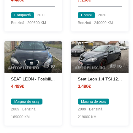
Compactă
2011
Combi
2020
Benzină
200600 KM
Benzină
240000 KM
10
16
SEAT LEON - Posibilitate achizitie si in rate fixe doar cu buletinul
Seat Leon 1.4 TSI 125 CP
4.499€
3.490€
Mașină de oraș
Mașină de oraș
2009
Benzină
2009
Benzină
169000 KM
219000 KM