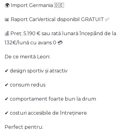
🌍 Import Germania 🇩🇪
📊 Raport CarVertical disponibil GRATUIT ✅
💰 Preț: 5.190 € sau rată lunară începând de la
132€/lună cu avans 0 💳
De ce merită Leon:
✔ design sportiv și atractiv
✔ consum redus
✔ comportament foarte bun la drum
✔ costuri accesibile de întreținere
Perfect pentru: