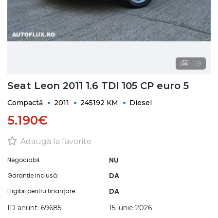
1
/
9
Seat Leon 2011 1.6 TDI 105 CP euro 5
Compactă
2011
245192 KM
Diesel
5.190€
Adaugă la favorite
NU
Negociabil:
DA
Garanție inclusă:
DA
Eligibil pentru finanțare:
ID anunt: 69685
15 iunie 2026