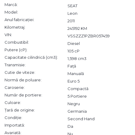
Marcă:
SEAT
Model:
Leon
Anul fabricației:
2011
Kilometraj:
245192 KM
VIN:
VSSZZZ1PZBR057459
Combustibil:
Diesel
Putere (cP):
105 cP
Capacitate cilindrică (cm3):
1,598 cm3
Transmisie:
Față
Cutie de viteze:
Manuală
Normă de poluare:
Euro 5
Caroserie:
Compactă
Număr de portiere:
5 Portiere
Culoare:
Negru
Țară de origine:
Germania
Condiție:
Second Hand
Importată:
Da
Avariată:
Nu