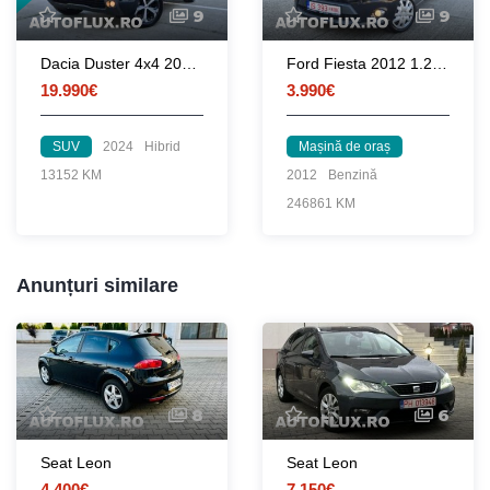
9
9
Dacia Duster 4x4 2024 1.2 TCe 130 CP euro 6 / RATE fara avans
Ford Fiesta 2012 1.25 82 CP euro 5
19.990€
3.990€
SUV
2024
Hibrid
Mașină de oraș
13152 KM
2012
Benzină
246861 KM
Anunțuri similare
8
6
Seat Leon
Seat Leon
4.400€
7.150€