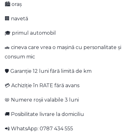
🏙 oraș
🏢 navetă
🎓 primul automobil
🚗 cineva care vrea o mașină cu personalitate și
consum mic
🛡️ Garanție 12 luni fără limită de km
💳 Achiziție în RATE fără avans
📛 Numere roșii valabile 3 luni
🚚 Posibilitate livrare la domiciliu
📲 WhatsApp: 0787 434 555