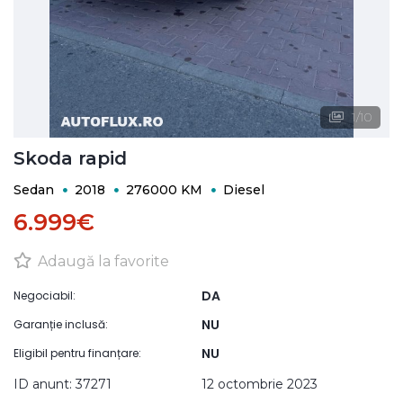
1
/
10
Skoda rapid
Sedan
2018
276000 KM
Diesel
6.999€
Adaugă la favorite
DA
Negociabil:
NU
Garanție inclusă:
NU
Eligibil pentru finanțare:
ID anunt: 37271
12 octombrie 2023