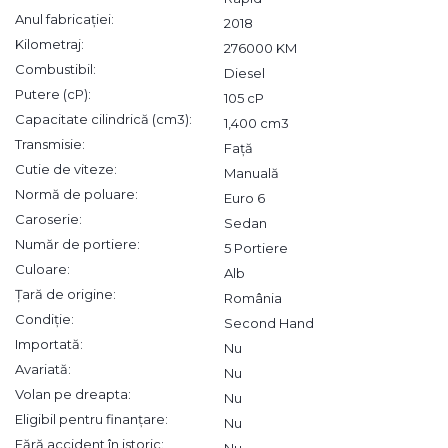
Anul fabricației:
2018
Kilometraj:
276000 KM
Combustibil:
Diesel
Putere (cP):
105 cP
Capacitate cilindrică (cm3):
1,400 cm3
Transmisie:
Față
Cutie de viteze:
Manuală
Normă de poluare:
Euro 6
Caroserie:
Sedan
Număr de portiere:
5 Portiere
Culoare:
Alb
Țară de origine:
România
Condiție:
Second Hand
Importată:
Nu
Avariată:
Nu
Volan pe dreapta:
Nu
Eligibil pentru finanțare:
Nu
Fără accident în istoric:
Nu