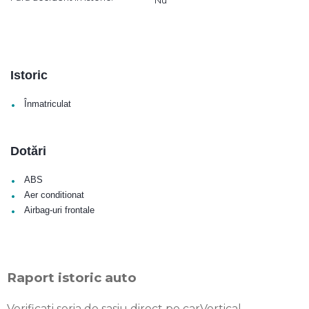
Istoric
•
Înmatriculat
Dotări
•
ABS
•
Aer conditionat
•
Airbag-uri frontale
Raport istoric auto
Verificati seria de sasiu direct pe carVertical