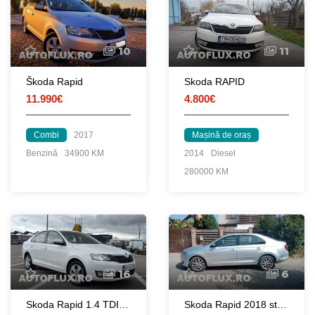
10
11
Škoda Rapid
Skoda RAPID
11.990€
4.800€
Combi
2017
Mașină de oraș
Benzină
34900 KM
2014
Diesel
280000 KM
16
6
Skoda Rapid 1.4 TDI DSG, 2017, 80.500 km reali, AUTOMATA!
Skoda Rapid 2018 stare perfecta - unic proprietar