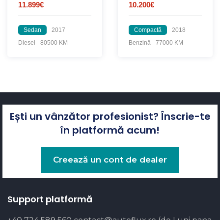
11.899€
10.200€
Sedan
2017
Compactă
2018
Diesel
80500 KM
Benzină
77000 KM
Ești un vânzător profesionist? Înscrie-te
în platformă acum!
Creează un cont de dealer
Support platformă