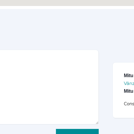
Mitu
Vânz
Mitu
Cons