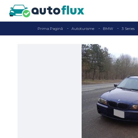
Prima Pagină
Autoturisme
BMW
3 Series