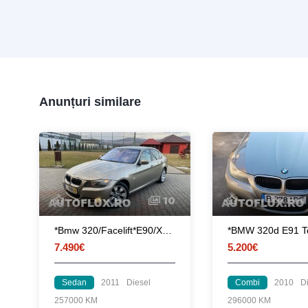
Anunțuri similare
10
*Bmw 320/Facelift*E90/XDrive/automat/Euro5/navi/bixenon/webasto/Germania
7.490€
5.200€
Sedan
2011
Diesel
Combi
2010
D
257000 KM
296000 KM