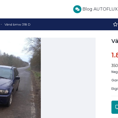
Blog AUTOFLUX
Vând bmw 318 D
V
1
35
Neg
Gar
Elig