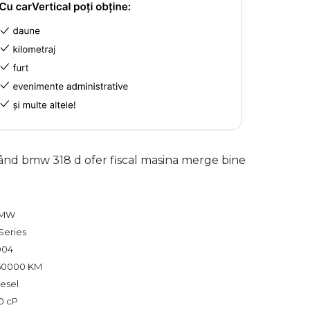
ând bmw 318 d ofer fiscal masina merge bine
MW
Series
004
50000 KM
esel
0 cP