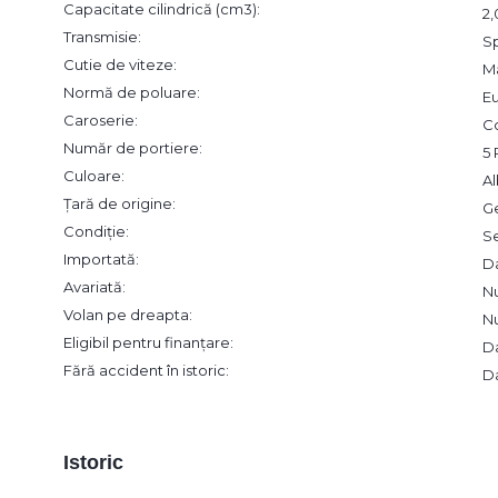
Capacitate cilindrică (cm3):
2
Transmisie:
S
Cutie de viteze:
M
Normă de poluare:
Eu
Caroserie:
C
Număr de portiere:
5 
Culoare:
Al
Țară de origine:
G
Condiție:
S
Importată:
D
Avariată:
N
Volan pe dreapta:
N
Eligibil pentru finanțare:
D
Fără accident în istoric:
D
Istoric