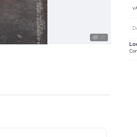
V
D
1
/
1
Lo
Con