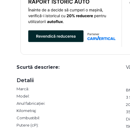
Scurtă descriere:
V
Detalii
Marcă:
B
Model:
3 
Anul fabricației:
2
Kilometraj:
3
Combustibil:
Di
Putere (cP):
15