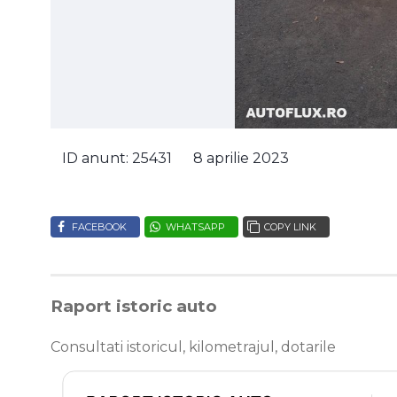
ID anunt: 25431
8 aprilie 2023
FACEBOOK
WHATSAPP
COPY LINK
Raport istoric auto
Consultati istoricul, kilometrajul, dotarile