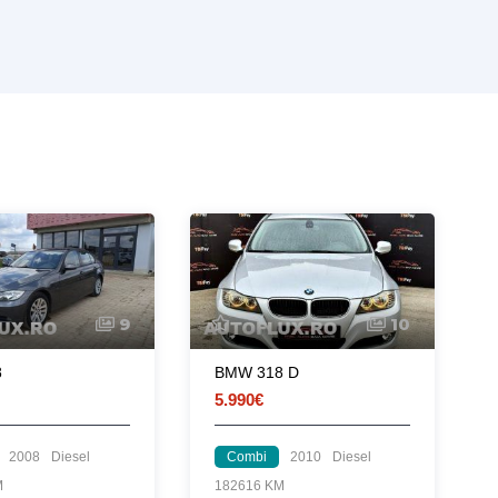
9
10
8
BMW 318 D
5.990€
2008
Diesel
Combi
2010
Diesel
M
182616 KM