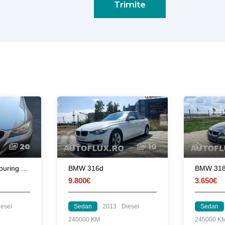
Trimite
20
10
*BMW 320d E91 Touring Facelift*
BMW 316d
BMW 31
9.800€
3.650€
iesel
Sedan
2013
Diesel
Sedan
240000 KM
245000 K