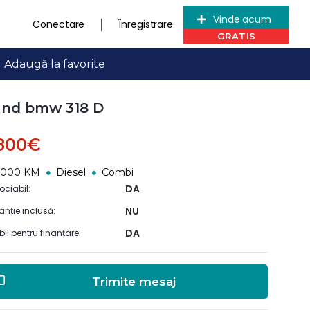
Vinde acum
Conectare
Înregistrare
Adaugă la favorite
ând bmw 318 D
.800€
0000 KM
Diesel
Combi
DA
ociabil:
NU
anție inclusă:
DA
ibil pentru finanțare:
Trimite mesaj