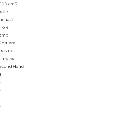
,000 cm3
pate
anuală
ro 4
ombi
Portiere
bastru
ermania
econd Hand
a
u
u
a
a