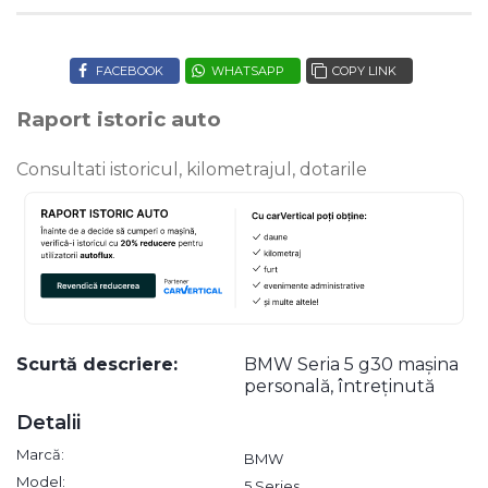
FACEBOOK
WHATSAPP
COPY LINK
Raport istoric auto
Consultati istoricul, kilometrajul, dotarile
Scurtă descriere:
BMW Seria 5 g30 mașina
personală, întreținută
Detalii
Marcă:
BMW
Model:
5 Series