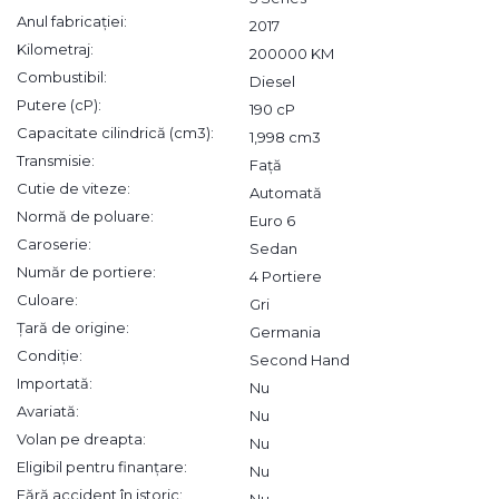
Anul fabricației:
2017
Kilometraj:
200000 KM
Combustibil:
Diesel
Putere (cP):
190 cP
Capacitate cilindrică (cm3):
1,998 cm3
Transmisie:
Față
Cutie de viteze:
Automată
Normă de poluare:
Euro 6
Caroserie:
Sedan
Număr de portiere:
4 Portiere
Culoare:
Gri
Țară de origine:
Germania
Condiție:
Second Hand
Importată:
Nu
Avariată:
Nu
Volan pe dreapta:
Nu
Eligibil pentru finanțare:
Nu
Fără accident în istoric:
Nu