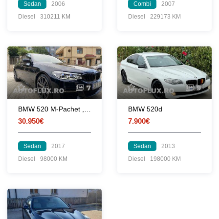
Sedan
2006
Combi
2007
Diesel
310211 KM
Diesel
229173 KM
7
9
BMW 520 M-Pachet , Full LED
BMW 520d
30.950€
7.900€
Sedan
2017
Sedan
2013
Diesel
98000 KM
Diesel
198000 KM