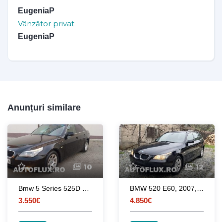
EugeniaP
Vânzător privat
EugeniaP
Anunțuri similare
10
12
Bmw 5 Series 525D manual 6 + 1 Trepte
BMW 520 E60, 2007, 163Cp, distribuție fată, Impecabil!
3.550€
4.850€