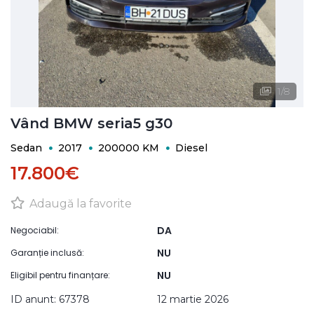
1
/
8
Vând BMW seria5 g30
Sedan
2017
200000 KM
Diesel
17.800€
Adaugă la favorite
DA
Negociabil:
NU
Garanție inclusă:
NU
Eligibil pentru finanțare:
ID anunt: 67378
12 martie 2026