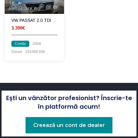
15
VW PASSAT 2.0 TDI DSG
3.399€
Combi
2008
Diesel
291000 KM
Ești un vânzător profesionist? Înscrie-te
în platformă acum!
Creează un cont de dealer