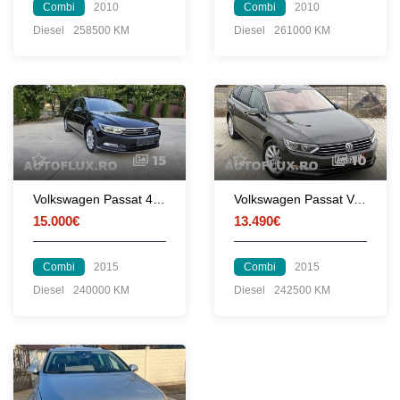
Combi
2010
Combi
2010
Diesel
258500 KM
Diesel
261000 KM
15
10
Volkswagen Passat 4Motion
Volkswagen Passat Variant 1.6 TDI | 2015 | BlueMotion | DSG | ACC |
15.000€
13.490€
Combi
2015
Combi
2015
Diesel
240000 KM
Diesel
242500 KM