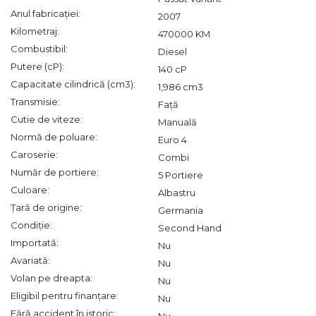
Anul fabricației:
2007
Kilometraj:
470000 KM
Combustibil:
Diesel
Putere (cP):
140 cP
Capacitate cilindrică (cm3):
1,986 cm3
Transmisie:
Față
Cutie de viteze:
Manuală
Normă de poluare:
Euro 4
Caroserie:
Combi
Număr de portiere:
5 Portiere
Culoare:
Albastru
Țară de origine:
Germania
Condiție:
Second Hand
Importată:
Nu
Avariată:
Nu
Volan pe dreapta:
Nu
Eligibil pentru finanțare:
Nu
Fără accident în istoric:
Nu