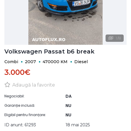
1
/
8
Volkswagen Passat b6 break
Combi
2007
470000 KM
Diesel
3.000€
Adaugă la favorite
DA
Negociabil:
NU
Garanție inclusă:
NU
Eligibil pentru finanțare:
ID anunt: 61293
18 mai 2025