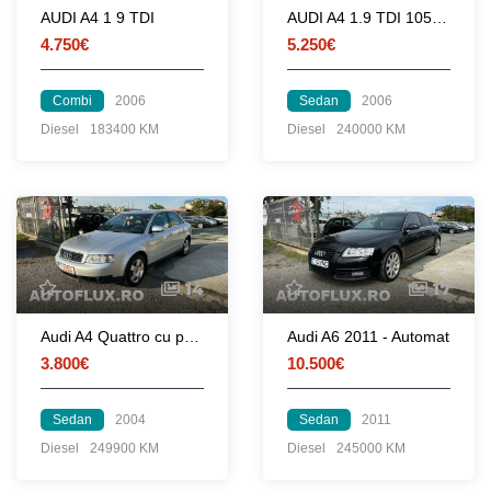
AUDI A4 1 9 TDI
AUDI A4 1.9 TDI 105 CP
4.750€
5.250€
Combi
2006
Sedan
2006
Diesel
183400 KM
Diesel
240000 KM
14
17
Audi A4 Quattro cu posibilitate de achizitie in rate
Audi A6 2011 - Automat
3.800€
10.500€
Sedan
2004
Sedan
2011
Diesel
249900 KM
Diesel
245000 KM