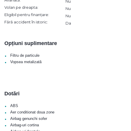
Avariată:
Nu
Volan pe dreapta:
Nu
Eligibil pentru finanțare:
Nu
Fără accident în istoric:
Da
Opțiuni suplimentare
•
Filtru de particule
•
Vopsea metalizată
Dotări
•
ABS
•
Aer conditionat doua zone
•
Airbag genunchi sofer
•
Airbag-uri cortina