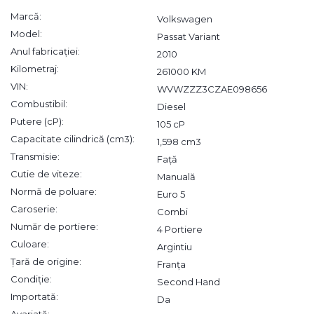
Marcă:
Volkswagen
Model:
Passat Variant
Anul fabricației:
2010
Kilometraj:
261000 KM
VIN:
WVWZZZ3CZAE098656
Combustibil:
Diesel
Putere (cP):
105 cP
Capacitate cilindrică (cm3):
1,598 cm3
Transmisie:
Față
Cutie de viteze:
Manuală
Normă de poluare:
Euro 5
Caroserie:
Combi
Număr de portiere:
4 Portiere
Culoare:
Argintiu
Țară de origine:
Franța
Condiție:
Second Hand
Importată:
Da