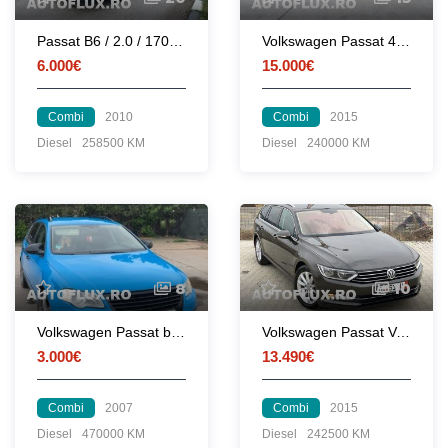
Passat B6 / 2.0 / 170 CP / CBBB / EURO 5
Volkswagen Passat 4Motion
6.000€
15.000€
Combi
2010
Combi
2015
Diesel
258500 KM
Diesel
240000 KM
8
10
Volkswagen Passat b6 break
Volkswagen Passat Variant 1.6 TDI | 2015 | BlueMotion | DSG | ACC |
3.000€
13.490€
Combi
2007
Combi
2015
Diesel
470000 KM
Diesel
242500 KM