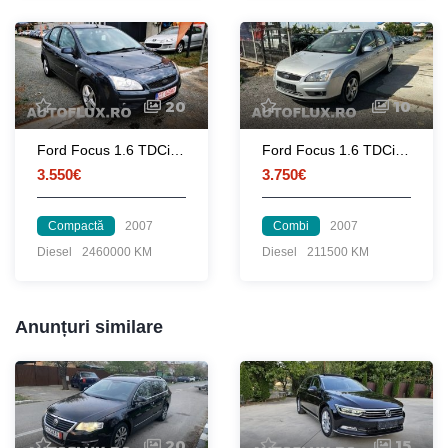
20
10
Ford Focus 1.6 TDCi cu posibilitate de rate
Ford Focus 1.6 TDCi cu posibilitate de rate
3.550€
3.750€
Compactă
2007
Combi
2007
Diesel
2460000 KM
Diesel
211500 KM
Anunțuri similare
20
15