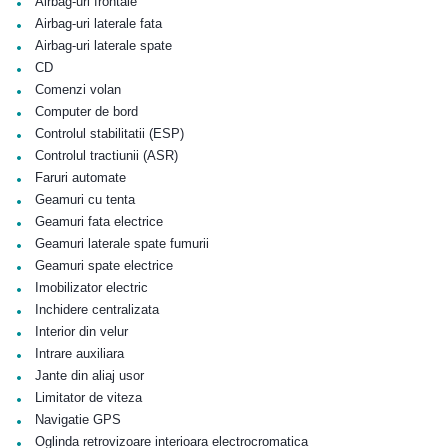
•
Airbag-uri frontale
•
Airbag-uri laterale fata
•
Airbag-uri laterale spate
•
CD
•
Comenzi volan
•
Computer de bord
•
Controlul stabilitatii (ESP)
•
Controlul tractiunii (ASR)
•
Faruri automate
•
Geamuri cu tenta
•
Geamuri fata electrice
•
Geamuri laterale spate fumurii
•
Geamuri spate electrice
•
Imobilizator electric
•
Inchidere centralizata
•
Interior din velur
•
Intrare auxiliara
•
Jante din aliaj usor
•
Limitator de viteza
•
Navigatie GPS
•
Oglinda retrovizoare interioara electrocromatica