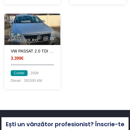
15
VW PASSAT 2.0 TDI DSG
3.399€
Combi
2008
Diesel
291000 KM
Ești un vânzător profesionist? Înscrie-te